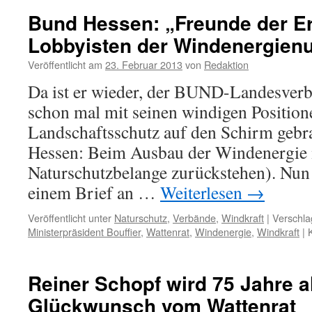
Geld
Bund Hessen: „Freunde der E
oder
Lobbyisten der Windenergien
Klage,
„Mäuse
Veröffentlicht am
23. Februar 2013
von
Redaktion
für
den
Da ist er wieder, der BUND-Landesverb
Milan“
schon mal mit seinen windigen Positio
Landschaftsschutz auf den Schirm geb
Hessen: Beim Ausbau der Windenergie
Naturschutzbelange zurückstehen). Nu
einem Brief an …
Weiterlesen
→
Veröffentlicht unter
Naturschutz
,
Verbände
,
Windkraft
|
Verschla
Ministerpräsident Bouffier
,
Wattenrat
,
Windenergie
,
Windkraft
|
Reiner Schopf wird 75 Jahre al
Glückwunsch vom Wattenrat