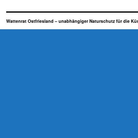
Reimar
Campen
verstorben:
ein
Wattenrat Ostfriesland – unabhängiger Naturschutz für die Kü
Nachruf