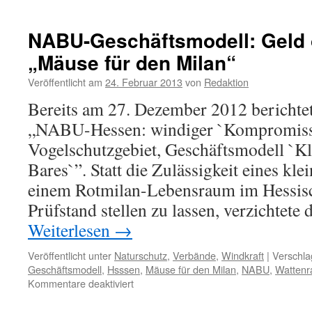
NABU-Geschäftsmodell: Geld 
„Mäuse für den Milan“
Veröffentlicht am
24. Februar 2013
von
Redaktion
Bereits am 27. Dezember 2012 berichtet
„NABU-Hessen: windiger `Kompromiss
Vogelschutzgebiet, Geschäftsmodell `Kl
Bares`”. Statt die Zulässigkeit eines kl
einem Rotmilan-Lebensraum im Hessisch
Prüfstand stellen zu lassen, verzichte
Weiterlesen
→
Veröffentlicht unter
Naturschutz
,
Verbände
,
Windkraft
|
Verschla
Geschäftsmodell
,
Hsssen
,
Mäuse für den Milan
,
NABU
,
Wattenr
für
Kommentare deaktiviert
NABU-
Geschäftsmodell: