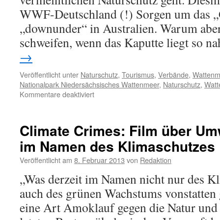
WWF-Deutschland (!) Sorgen um das „G
„downunder“ in Australien. Warum aber
schweifen, wenn das Kaputte liegt so 
→
Veröffentlicht unter
Naturschutz
,
Tourismus
,
Verbände
,
Wattenm
Nationalpark Niedersächsisches Wattenmeer
,
Naturschutz
,
Watt
für
Kommentare deaktiviert
Brief
an
den
Climate Crimes: Film über Um
WWF-
im Namen des Klimaschutzes
Deutschland:
Was
Veröffentlicht am
8. Februar 2013
von
Redaktion
liegt
näher,
„Was derzeit im Namen nicht nur des K
„Barrier
auch des grünen Wachstums vonstatten g
Reef“
oder
eine Art Amoklauf gegen die Natur und
„Weltnaturerbe