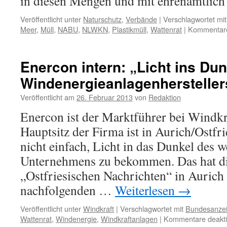
in diesen Mengen und mit ehrenamtlic
Veröffentlicht unter
Naturschutz
,
Verbände
|
Verschlagwortet mit
Meer
,
Müll
,
NABU
,
NLWKN
,
Plastikmüll
,
Wattenrat
|
Kommentare 
Enercon intern: „Licht ins Du
Windenergieanlagenhersteller
Veröffentlicht am
26. Februar 2013
von
Redaktion
Enercon ist der Marktführer bei Windkr
Hauptsitz der Firma ist in Aurich/Ostfri
nicht einfach, Licht in das Dunkel des w
Unternehmens zu bekommen. Das hat di
„Ostfriesischen Nachrichten“ in Aurich 
nachfolgenden …
Weiterlesen
→
Veröffentlicht unter
Windkraft
|
Verschlagwortet mit
Bundesanzei
Wattenrat
,
Windenergie
,
Windkraftanlagen
|
Kommentare deaktiv