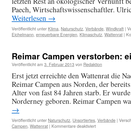
letzten Rest an ökologischer Vernunft 
Wattenmeer“?
Paech, Wirtschaftswissenschaftler. Ul
Weiterlesen
→
Veröffentlicht unter
Klima
,
Naturschutz
,
Verbände
,
Windkraft
|
V
Eichelmann
,
erneuerbare Energien
,
Klimaschutz
,
Wattenrat
|
Ko
Reimar Campen verstorben: e
Veröffentlicht am
3. Februar 2013
von
Redaktion
Erst jetzt erreichte den Wattenrat die 
Reimar Campen aus Norden, der bereit
Alter von fast 84 Jahren starb. Er wurd
Norderney geboren. Reimar Campen w
→
Veröffentlicht unter
Naturschutz
,
Unsortiertes
,
Verbände
|
Versch
für
Campen
,
Wattenrat
|
Kommentare deaktiviert