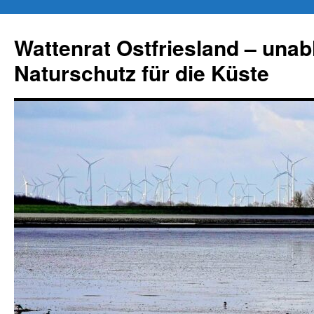
Zum
Inhalt
Wattenrat Ostfriesland – una
springen
Naturschutz für die Küste