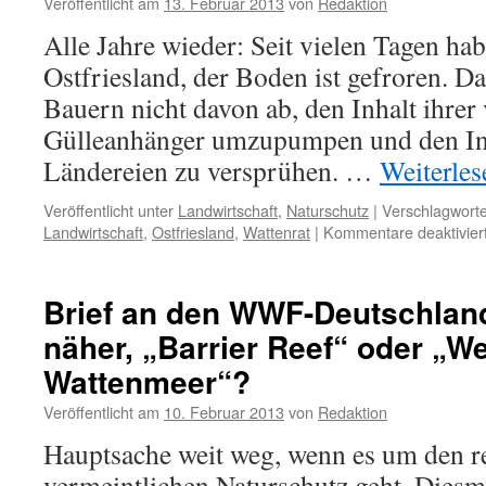
Veröffentlicht am
13. Februar 2013
von
Redaktion
Alle Jahre wieder: Seit vielen Tagen hab
Ostfriesland, der Boden ist gefroren. Da
Bauern nicht davon ab, den Inhalt ihrer 
Gülleanhänger umzupumpen und den Inh
Ländereien zu versprühen. …
Weiterle
Veröffentlicht unter
Landwirtschaft
,
Naturschutz
|
Verschlagworte
Landwirtschaft
,
Ostfriesland
,
Wattenrat
|
Kommentare deaktivier
Brief an den WWF-Deutschland
näher, „Barrier Reef“ oder „W
Wattenmeer“?
Veröffentlicht am
10. Februar 2013
von
Redaktion
Hauptsache weit weg, wenn es um den r
vermeintlichen Naturschutz geht. Diesm