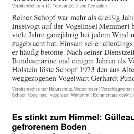
Veröffentlicht am
17. Februar 2013
von
Redaktion
Reiner Schopf war mehr als dreißig Jah
Inselvogt auf der Vogelinsel Memmert be
viele Jahre ganzjährig bei jedem Wind u
zugebracht hat. Einsam sei er allerdings
er häufig betonte. Nach seiner Dienstzeit
Bundesmarine und einigen Jahren als V
Holstein löste Schopf 1973 den aus Alt
weggezogenen Vogelwart Gerhardt Pund
Veröffentlicht unter
Naturschutz
,
Wattenmeer
|
Verschlagwortet 
Schopf
,
Vogelinsel
,
Vogelwart
,
Wattenrat
|
Kommentare deaktivi
Es stinkt zum Himmel: Güllea
gefrorenem Boden