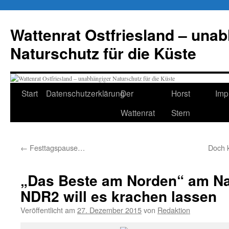
Zum
Inhalt
Wattenrat Ostfriesland – una
springen
Naturschutz für die Küste
Start
Datenschutzerklärung
Der
Horst
Imp
Wattenrat
Stern
←
Festtagspause…
Doch k
„Das Beste am Norden“ am Na
NDR2 will es krachen lassen
Veröffentlicht am
27. Dezember 2015
von
Redaktion