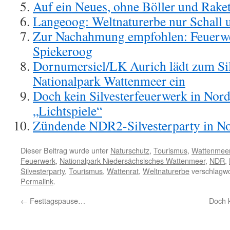
Auf ein Neues, ohne Böller und Rake
Langeoog: Weltnaturerbe nur Schall
Zur Nachahmung empfohlen: Feuerwe
Spiekeroog
Dornumersiel/LK Aurich lädt zum Sil
Nationalpark Wattenmeer ein
Doch kein Silvesterfeuerwerk in Nor
„Lichtspiele“
Zündende NDR2-Silvesterparty in Nor
Dieser Beitrag wurde unter
Naturschutz
,
Tourismus
,
Wattenmee
Feuerwerk
,
Nationalpark Niedersächsisches Wattenmeer
,
NDR
,
Silvesterparty
,
Tourismus
,
Wattenrat
,
Weltnaturerbe
verschlagwo
Permalink
.
←
Festtagspause…
Doch k