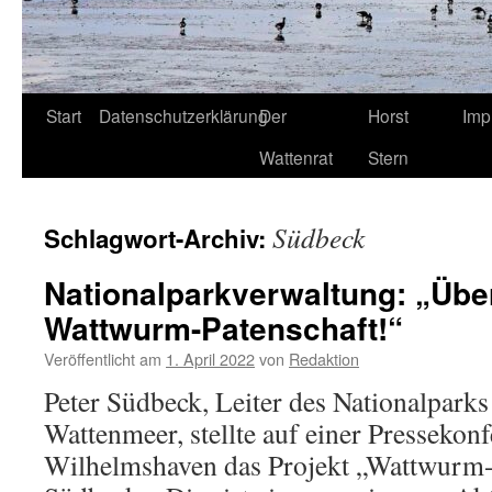
Start
Datenschutzerklärung
Der
Horst
Imp
Wattenrat
Stern
Südbeck
Schlagwort-Archiv:
Nationalparkverwaltung: „Übe
Wattwurm-Patenschaft!“
Veröffentlicht am
1. April 2022
von
Redaktion
Peter Südbeck, Leiter des Nationalpark
Wattenmeer, stellte auf einer Pressekonf
Wilhelmshaven das Projekt „Wattwurm-P