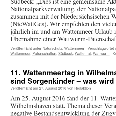
Südbeck: „Dies ist eine gemeinsame Akt
Nationalparkverwaltung, der Nationalp
zusammen mit der Niedersächsischen Wa
(NieWattGes). Wir empfehlen den vielen
jährlich im und am Wattenmeer Urlaub 
Übernahme einer Wattwurm-Patenschaf
Veröffentlicht unter
Naturschutz
,
Wattenmeer
|
Verschlagwortet 
Wattenmeer
,
Patenschaften
,
Südbeck
,
Wattenrat
,
Wattwurm
|
K
11. Wattenmeertag in Wilhelm
sind Sorgenkinder – was wird
Veröffentlicht am
27. August 2016
von
Redaktion
Am 25. August 2016 fand der 11. Watte
Wilhelmshaven statt. Thema dieser Vera
negative Bestandsentwicklung der Zug