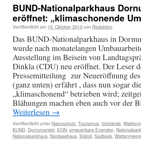
Nat
BUND-Nationalparkhaus Dornu
La
eröffnet: „klimaschonende Um
Gr
De
Veröffentlicht am
10. Oktober 2010
von
Redaktion
wi
Be
Das BUND-Nationalparkhaus in Dornu
auf
wurde nach monatelangen Umbauarbeite
Ausstellung im Beisein von Landtagsp
Dinkla (CDU) neu eröffnet. Der Leser d
Pressemitteilung zur Neueröffnung des
(ganz unten) erfährt , dass nun sogar d
„klimaschonend“ betrieben wird; zeitge
Blähungen machen eben auch vor der Bil
Weiterlesen
→
Veröffentlicht unter
Naturschutz
,
Tourismus
,
Verbände
,
Wattenm
BUND
,
Dornumersiel
,
EON
,
erneuerbare Energien
,
Nationalpar
Nationalparkhaus
,
Nordseehaus
,
Statoil
,
Südbeck
,
Wattenmeerst