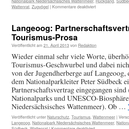
Nationalpark Niedersächsisches Wattenmeer
,
Rückgang
,
Südbe
für
Wattenrat
,
Zugvögel
|
Kommentare deaktiviert
11.
Wattenmeertag
in
Langeoog: Partnerschaftsvertr
Wilhelmshaven:
Tourismus-Prosa
Zugvögel
sind
Veröffentlicht am
21. April 2013
von
Redaktion
Sorgenkinder
–
Wieder einmal sehr viele Worte, überhö
was
Tourismus-Geschwurbel und dabei nichts
wird
getan?
von der Jugendherberge auf Langeoog, d
dem Nationalparkleiter Peter Südbeck e
Partnerschaftsvertrag eingegangen sind (
Nationalparks und UNESCO-Biosphären
Niedersächsisches Wattenmeer). Ob …
Veröffentlicht unter
Naturschutz
,
Tourismus
,
Wattenmeer
|
Versc
Langeoog
,
Nationalpark Niedersächsisches Wattenmeer
,
Nation
für
Südbeck
,
Wattenrat
|
Kommentare deaktiviert