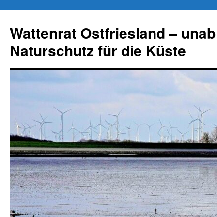
Zum
Inhalt
Wattenrat Ostfriesland – una
springen
Naturschutz für die Küste