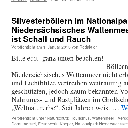
Langeoog:
Partnerschaftsvert
mit
Silvesterböllern im Nationalpa
leerer
Niedersächsisches Wattenmee
Tourismus-
Prosa
ist Schall und Rauch
Veröffentlicht am
1. Januar 2013
von
Redaktion
Bitte edit ganz unten beachten!
————————————– Böllern ist i
Niedersächsisches Wattenmeer nicht erl
und Lichtblitze vertreiben weiträumig a
geschützten, jedoch kaum bekannten Vo
Nahrungs- und Rastplätzen im Großsch
„Weltnaturerbe“. Seit Jahren weist …
We
Veröffentlicht unter
Naturschutz
,
Tourismus
,
Wattenmeer
|
Versc
Dornumersiel
,
Feuerwerk
,
Kopper
,
Nationalpark Niedersächsis