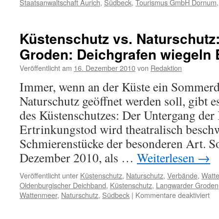
Staatsanwaltschaft Aurich
,
Südbeck
,
Tourismus GmbH Dornum
Küstenschutz vs. Naturschutz
Groden: Deichgrafen wiegeln 
Veröffentlicht am
16. Dezember 2010
von
Redaktion
Immer, wenn an der Küste ein Sommerd
Naturschutz geöffnet werden soll, gibt e
des Küstenschutzes: Der Untergang der 
Ertrinkungstod wird theatralisch besch
Schmierenstücke der besonderen Art. S
Dezember 2010, als …
Weiterlesen
→
Veröffentlicht unter
Küstenschutz
,
Naturschutz
,
Verbände
,
Watt
Oldenburgischer Deichband
,
Küstenschutz
,
Langwarder Groden
für
Wattenmeer
,
Naturschutz
,
Südbeck
|
Kommentare deaktiviert
Kü
vs.