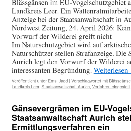
Blässgänsen im EU-Vogelschutzgebiet 
Landkreis Leer. Ein Wattenratmitarbeite
Anzeige bei der Staatsanwaltschaft in A
Nordwest Zeitung, 24. April 2026: Keine
Vorwurf der Wilderei greift nicht
Im Naturschutzgebiet wird auf arktisch
Naturschützer stellen Strafanzeige. Die 
Aurich legt den Vorwurf der Wilderei ad
interessanten Begründung.
Weiterlesen
Veröffentlicht unter
Ems
,
Jagd
|
Verschlagwortet mit
Blässgänse
Landkreis Leer
,
Staatsanwaltschaft Aurich
,
Verfahren eingestellt
Gänsevergrämen im EU-Vogels
Staatsanwaltschaft Aurich stel
Ermittlungsverfahren ein