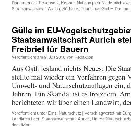
Dornumersiel
,
Feuerwerk
,
Kopper
,
Nationalpark Niedersächsis
Staatsanwaltschaft Aurich
,
Südbeck
,
Tourismus GmbH Dornum
Gülle im EU-Vogelschutzgebie
Staatsanwaltschaft Aurich stel
Freibrief für Bauern
Veröffentlicht am
9. Juli 2010
von
Redaktion
Aus Ostfriesland nichts Neues: Die Staa
stellte mal wieder ein Verfahren gegen 
Umwelt- und Naturschutzauflagen ein, da
Jahren. Ein Skandal ist es trotzdem. A
berichteten wir über einen Landwirt, 
Veröffentlicht unter
Ems
,
Naturschutz
|
Verschlagwortet mit
Dün
Landkreis Leer
,
Staatsanwaltschaft Aurich
,
Untere Naturschutz
für
deaktiviert
Gülle