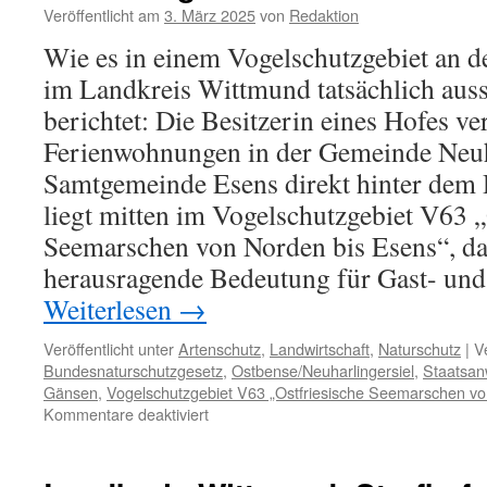
Veröffentlicht am
3. März 2025
von
Redaktion
Wie es in einem Vogelschutzgebiet an de
im Landkreis Wittmund tatsächlich auss
berichtet: Die Besitzerin eines Hofes ve
Ferienwohnungen in der Gemeinde Neuha
Samtgemeinde Esens direkt hinter dem 
liegt mitten im Vogelschutzgebiet V63 „
Seemarschen von Norden bis Esens“, das
herausragende Bedeutung für Gast- und 
Weiterlesen
→
Veröffentlicht unter
Artenschutz
,
Landwirtschaft
,
Naturschutz
|
V
Bundesnaturschutzgesetz
,
Ostbense/Neuharlingersiel
,
Staatsan
Gänsen
,
Vogelschutzgebiet V63 „Ostfriesische Seemarschen vo
für
Kommentare deaktiviert
Gänsevergrämen
im
EU-