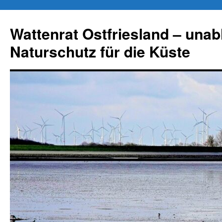
Zum
Inhalt
Wattenrat Ostfriesland – una
springen
Naturschutz für die Küste