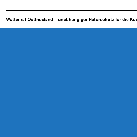
im
EU-
Vogelschutzgebiet
Wattenrat Ostfriesland – unabhängiger Naturschutz für die Kü
an
der
Ems:
Staatsanwaltschaft
Aurich
stellt
Verfahren
ein,
Freibrief
für
Bauern