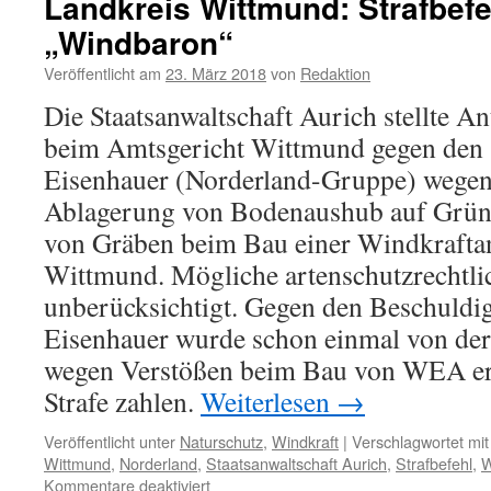
Landkreis Wittmund: Strafbef
Vogelschutzgebiet
„Windbaron“
–
Staatsanwaltschaft
Veröffentlicht am
23. März 2018
von
Redaktion
Aurich
stellt
Die Staatsanwaltschaft Aurich stellte An
Ermittlungsverfahren
beim Amtsgericht Wittmund gegen den
ein
Eisenhauer (Norderland-Gruppe) wegen
Ablagerung von Bodenaushub auf Grü
von Gräben beim Bau einer Windkrafta
Wittmund. Mögliche artenschutzrechtli
unberücksichtigt. Gegen den Beschuldi
Eisenhauer wurde schon einmal von der 
wegen Verstößen beim Bau von WEA erm
Strafe zahlen.
Weiterlesen
→
Veröffentlicht unter
Naturschutz
,
Windkraft
|
Verschlagwortet mit
Wittmund
,
Norderland
,
Staatsanwaltschaft Aurich
,
Strafbefehl
,
W
für
Kommentare deaktiviert