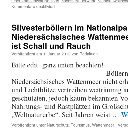
Oberstaatsanwalt Boelsen
,
Silvesterfeuerwerk
,
Staatsanwaltscha
für
Kommentare deaktiviert
Staatsanwaltschaft
Aurich:
laute
Silvesterböllern im Nationalpa
Großveranstaltung
Niedersächsisches Wattenmee
und
Silvesterfeuerwerk
ist Schall und Rauch
am
Nationalpark
Veröffentlicht am
1. Januar 2013
von
Redaktion
Wattenmeer-
Bitte edit ganz unten beachten!
Verfahren
eingestellt
————————————– Böllern ist i
Niedersächsisches Wattenmeer nicht erl
und Lichtblitze vertreiben weiträumig a
geschützten, jedoch kaum bekannten Vo
Nahrungs- und Rastplätzen im Großsch
„Weltnaturerbe“. Seit Jahren weist …
We
Veröffentlicht unter
Naturschutz
,
Tourismus
,
Wattenmeer
|
Versc