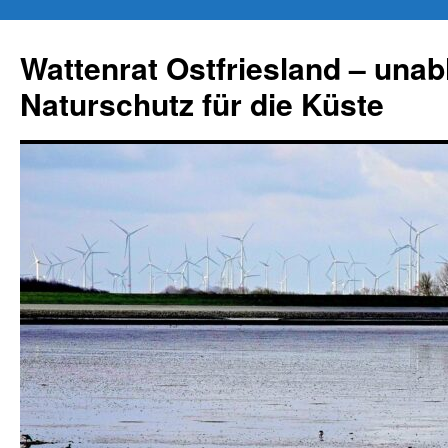
Zum
Inhalt
Wattenrat Ostfriesland – una
springen
Naturschutz für die Küste