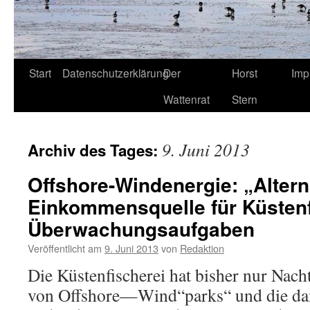
Start
Datenschutzerklärung
Der
Horst
Imp
Wattenrat
Stern
9. Juni 2013
Archiv des Tages:
Offshore-Windenergie: „Altern
Einkommensquelle für Küstenf
Überwachungsaufgaben
Veröffentlicht am
9. Juni 2013
von
Redaktion
Die Küstenfischerei hat bisher nur Nach
von Offshore—Wind“parks“ und die da