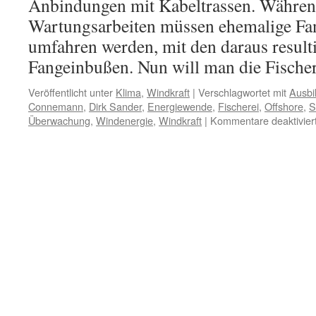
Anbindungen mit Kabeltrassen. Währen
Wartungsarbeiten müssen ehemalige Fa
umfahren werden, mit den daraus result
Fangeinbußen. Nun will man die Fisch
Veröffentlicht unter
Klima
,
Windkraft
|
Verschlagwortet mit
Ausbi
Connemann
,
Dirk Sander
,
Energiewende
,
Fischerei
,
Offshore
,
S
Überwachung
,
Windenergie
,
Windkraft
|
Kommentare deaktivier