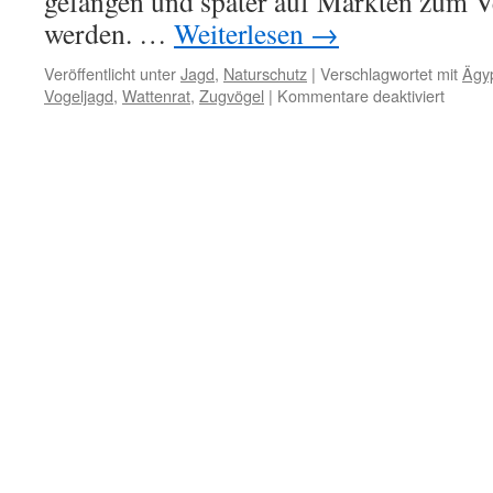
gefangen und später auf Märkten zum V
werden. …
Weiterlesen
→
Veröffentlicht unter
Jagd
,
Naturschutz
|
Verschlagwortet mit
Ägy
für
Vogeljagd
,
Wattenrat
,
Zugvögel
|
Kommentare deaktiviert
Zugvo
am
Nil