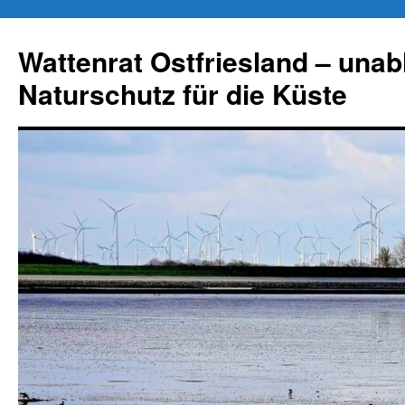
Zum
Inhalt
Wattenrat Ostfriesland – una
springen
Naturschutz für die Küste