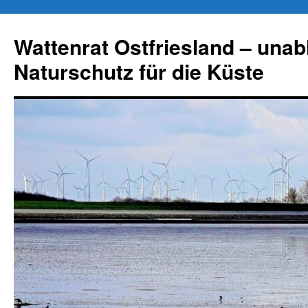
Zum
Inhalt
Wattenrat Ostfriesland – una
springen
Naturschutz für die Küste