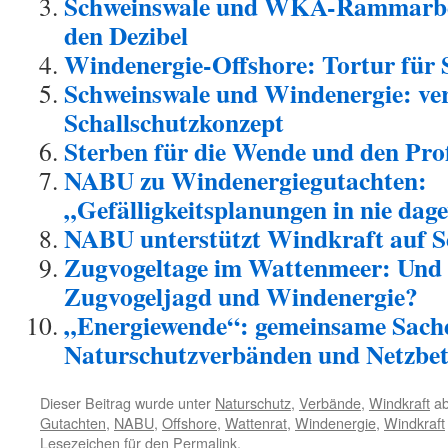
Schweinswale und WKA-Rammarbei
den Dezibel
Windenergie-Offshore: Tortur für 
Schweinswale und Windenergie: ver
Schallschutzkonzept
Sterben für die Wende und den Pro
NABU zu Windenergiegutachten:
„Gefälligkeitsplanungen in nie d
NABU unterstützt Windkraft auf S
Zugvogeltage im Wattenmeer: Und 
Zugvogeljagd und Windenergie?
„Energiewende“: gemeinsame Sach
Naturschutzverbänden und Netzbet
Dieser Beitrag wurde unter
Naturschutz
,
Verbände
,
Windkraft
ab
Gutachten
,
NABU
,
Offshore
,
Wattenrat
,
Windenergie
,
Windkraft
Lesezeichen für den
Permalink
.