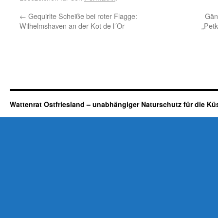
←
Gequirlte Scheiße bei roter Flagge:
Gän
Wilhelmshaven an der Kot de l´Or
„Pet
Wattenrat Ostfriesland – unabhängiger Naturschutz für die Kü