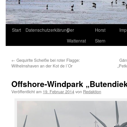
Start
Datenschutzerklärung
Der
Horst
Imp
Wattenrat
Stern
←
Gequirlte Scheiße bei roter Flagge:
Gän
Wilhelmshaven an der Kot de l´Or
„Pet
Offshore-Windpark „Butendie
Veröffentlicht am
19. Februar 2014
von
Redaktion