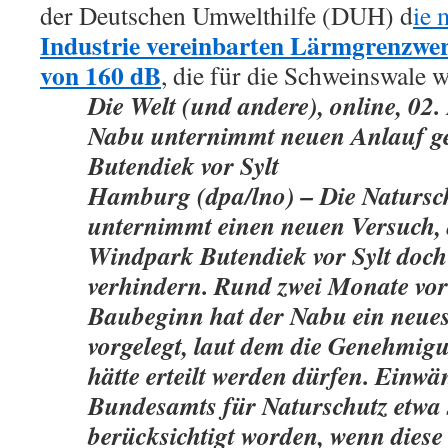
der Deutschen Umwelthilfe (DUH) d
ie 
Industrie vereinbarten Lärmgrenzwe
von 160 dB
, die für die Schweinswale w
Die Welt (und andere), online, 02
Nabu unternimmt neuen Anlauf g
Butendiek vor Sylt
Hamburg (dpa/lno) – Die Naturs
unternimmt einen neuen Versuch, 
Windpark Butendiek vor Sylt doch
verhindern. Rund zwei Monate vo
Baubeginn hat der Nabu ein neue
vorgelegt, laut dem die Genehmig
hätte erteilt werden dürfen. Einwä
Bundesamts für Naturschutz etwa 
berücksichtigt worden, wenn dies