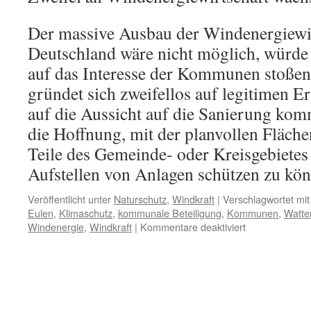
Der massive Ausbau der Windenergiewir
Deutschland wäre nicht möglich, würde 
auf das Interesse der Kommunen stoßen.
gründet sich zweifellos auf legitimen 
auf die Aussicht auf die Sanierung ko
die Hoffnung, mit der planvollen Fläche
Teile des Gemeinde- oder Kreisgebietes
Aufstellen von Anlagen schützen zu kö
Veröffentlicht unter
Naturschutz
,
Windkraft
|
Verschlagwortet mit
Eulen
,
Klimaschutz
,
kommunale Beteiligung
,
Kommunen
,
Watte
für
Windenergie
,
Windkraft
|
Kommentare deaktiviert
Windenergie:
Wider
die
Gier
und
Rücksichtslosig