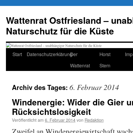
Zum
Inhalt
Wattenrat Ostfriesland – una
springen
Naturschutz für die Küste
Start
Datenschutzerklärung
Der
Horst
Imp
Wattenrat
Stern
6. Februar 2014
Archiv des Tages:
Windenergie: Wider die Gier 
Rücksichtslosigkeit
Veröffentlicht am
6. Februar 2014
von
Redaktion
Zweifel an Windenergiewirtschaft wach