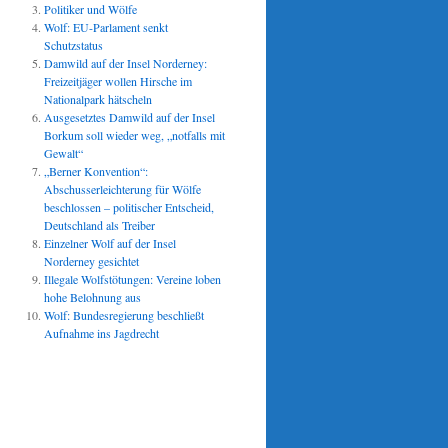
Politiker und Wölfe
Wolf: EU-Parlament senkt
Schutzstatus
Damwild auf der Insel Norderney:
Freizeitjäger wollen Hirsche im
Nationalpark hätscheln
Ausgesetztes Damwild auf der Insel
Borkum soll wieder weg, „notfalls mit
Gewalt“
„Berner Konvention“:
Abschusserleichterung für Wölfe
beschlossen – politischer Entscheid,
Deutschland als Treiber
Einzelner Wolf auf der Insel
Norderney gesichtet
Illegale Wolfstötungen: Vereine loben
hohe Belohnung aus
Wolf: Bundesregierung beschließt
Aufnahme ins Jagdrecht