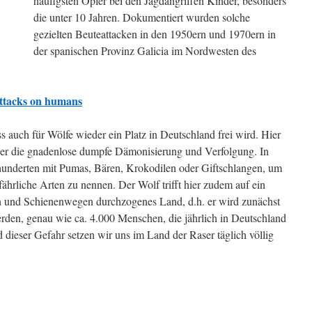
häufigsten Opfer bei den Jagdangriffen Kinder, besonders
die unter 10 Jahren. Dokumentiert wurden solche
gezielten Beuteattacken in den 1950ern und 1970ern in
der spanischen Provinz Galicia im Nordwesten des
ttacks on humans
ss auch für Wölfe wieder ein Platz in Deutschland frei wird. Hier
eder die gnadenlose dumpfe Dämonisierung und Verfolgung. In
hunderten mit Pumas, Bären, Krokodilen oder Giftschlangen, um
ährliche Arten zu nennen. Der Wolf trifft hier zudem auf ein
ßen und Schienenwegen durchzogenes Land, d.h. er wird zunächst
erden, genau wie ca. 4.000 Menschen, die jährlich in Deutschland
ieser Gefahr setzen wir uns im Land der Raser täglich völlig