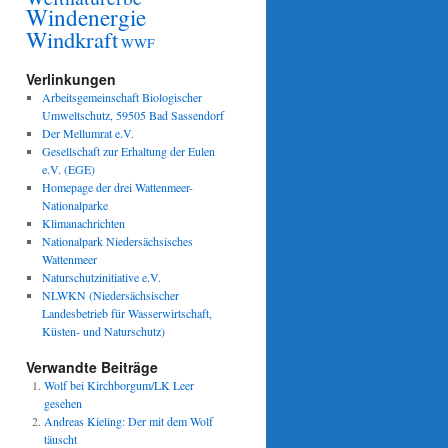
Windenergie
Windkraft
WWF
Verlinkungen
Arbeitsgemeinschaft Biologischer
Umweltschutz, 59505 Bad Sassendorf
Der Mellumrat e.V.
Gesellschaft zur Erhaltung der Eulen
e.V. (EGE)
Homepage der drei Wattenmeer-
Nationalparke
Klimanachrichten
Nationalpark Niedersächsisches
Wattenmeer
Naturschutzinitiative e.V.
NLWKN (Niedersächsischer
Landesbetrieb für Wasserwirtschaft,
Küsten- und Naturschutz)
Verwandte Beiträge
Wolf bei Kirchborgum/LK Leer
gesehen
Andreas Kieling: Der mit dem Wolf
täuscht