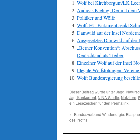
Wolf bei Kirchborgum/LK Leer
Andreas Kieling: Der mit dem W
Politiker und Wölfe
Wolf: EU-Parlament senkt Schut
Damwild auf der Insel Norderne
Ausgesetztes Damwild auf der I
„Berner Konvention“: Abschusser
Deutschland als Treiber
Einzelner Wolf auf der Insel No
Illegale Wolfstötungen: Verein
Wolf: Bundesregierung beschli
Dieser Beitrag wurde unter
Jagd
,
Natursc
Jagdkonkurrent
,
NINA-Studie
,
Nutztiere
,
R
ein Lesezeichen für den
Permalink
.
←
Bundesverband Windenergie: Blasphe
des Profits