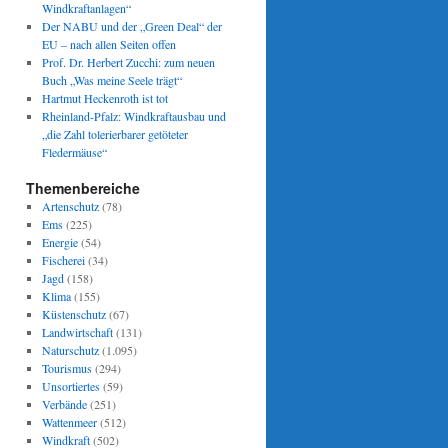
Windkraftanlagen“
Der NABU und der „Green Deal“ der
EU – nach allen Seiten offen
Prof. Dr. Herbert Zucchi: zum neuen
Buch „Was meine Seele trägt“
Hartmut Heckenroth ist tot
Rheinland-Pfalz: Windkraftausbau und
„die Zahl tolerierbarer getöteter
Fledermäuse“
Themenbereiche
Artenschutz
(78)
Ems
(225)
Energie
(54)
Fischerei
(34)
Jagd
(158)
Klima
(155)
Küstenschutz
(67)
Landwirtschaft
(131)
Naturschutz
(1.095)
Tourismus
(294)
Unsortiertes
(59)
Verbände
(251)
Wattenmeer
(512)
Windkraft
(502)