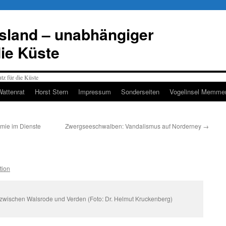
esland – unabhängiger
die Küste
Wattenrat
Horst Stern
Impressum
Sonderseiten
Vogelinsel Memmer
mie im Dienste
Zwergseeschwalben: Vandalismus auf Norderney
→
tion
wischen Walsrode und Verden (Foto: Dr. Helmut Kruckenberg)