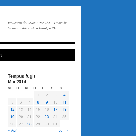
Wattenrat.de: ISSN 2199-881 – Deutsche
Nationalbibliothek in Frankfurt/M.
t
Tempus fugit
Mai 2014
M
D
M
D
F
S
S
1
2
3
4
5
6
7
8
9
10
11
12
13
14
15
16
17
18
19
20
21
22
23
24
25
26
27
28
29
30
31
« Apr.
Juni »