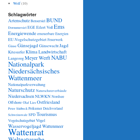
Wolf
(10)
Schlagwörter
BUND
Artenschutz
Bensersiel
Ems
Eilert Voß
EGE
Dornumersiel
Energiewende
erneuerbare Energien
EU-Vogelschutzgebiet
Feuerwerk
Gänsejagd
Jagd
Gänsewacht
Gänse
Klima
Landwirtschaft
Kitesurfer
NABU
Meyer Werft
Langeoog
Nationalpark
Niedersächsisches
Wattenmeer
Nationalparkverwaltung
Naturschutz
Naturschutzverbände
Niedersachsen
NLWKN
Nordsee
Ostfriesland
Offshore
Olaf Lies
Petkumer Deichvorland
Peter Südbeck
Tourismus
SPD
Schweinswale
Vögel
Vogelschutzgebiet
Wasservogeljagd
Wattenmeer
Wattenrat
Weltnaturerbe