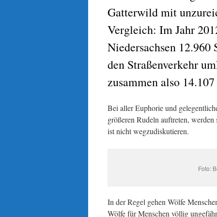
Gatterwild mit unzur
Vergleich: Im Jahr 201
Niedersachsen 12.960 
den Straßenverkehr umk
zusammen also 14.107 
Bei aller Euphorie und gelegentlich
größeren Rudeln auftreten, werden
ist nicht wegzudiskutieren.
Foto: 
In der Regel gehen Wölfe Menschen
Wölfe für Menschen völlig ungefähr