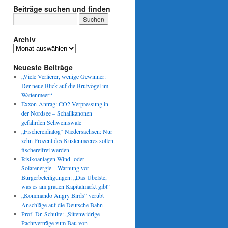
Beiträge suchen und finden
Archiv
Archiv
Neueste Beiträge
„Viele Verlierer, wenige Gewinner:
Der neue Blick auf die Brutvögel im
Wattenmeer“
Exxon-Antrag: CO2-Verpressung in
der Nordsee – Schallkanonen
gefährden Schweinswale
„Fischereidialog“ Niedersachsen: Nur
zehn Prozent des Küstenmeeres sollen
fischereifrei werden
Risikoanlagen Wind- oder
Solarenergie – Warnung vor
Bürgerbeteiligungen: „Das Übelste,
was es am grauen Kapitalmarkt gibt“
„Kommando Angry Birds“ verübt
Anschläge auf die Deutsche Bahn
Prof. Dr. Schulte: „Sittenwidrige
Pachtverträge zum Bau von