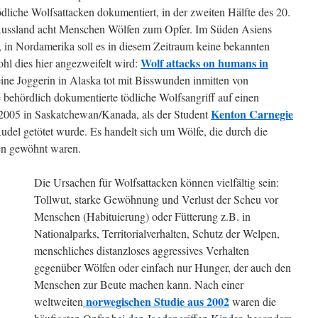
dliche Wolfsattacken dokumentiert, in der zweiten Hälfte des 20.
 Russland acht Menschen Wölfen zum Opfer. Im Süden Asiens
 in Nordamerika soll es in diesem Zeitraum keine bekannten
Wolf attacks on humans in
l dies hier angezweifelt wird:
eine Joggerin in Alaska tot mit Bisswunden inmitten von
 behördlich dokumentierte tödliche Wolfsangriff auf einen
Kenton Carnegie
2005 in Saskatchewan/Kanada, als der Student
del getötet wurde. Es handelt sich um Wölfe, die durch die
en gewöhnt waren.
Die Ursachen für Wolfsattacken können vielfältig sein:
Tollwut, starke Gewöhnung und Verlust der Scheu vor
Menschen (Habituierung) oder Fütterung z.B. in
Nationalparks, Territorialverhalten, Schutz der Welpen,
menschliches distanzloses aggressives Verhalten
gegenüber Wölfen oder einfach nur Hunger, der auch den
Menschen zur Beute machen kann. Nach einer
norwegischen Studie aus 2002
weltweiten
waren die