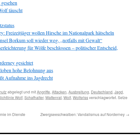
 gesehen
olf täuscht
zstatus
y: Freizeitjäger wollen Hirsche im Nationalpark hätscheln
nsel Borkum soll wieder weg, „notfalls mit Gewalt“
leichterung für Wölfe beschlossen – politischer Entscheid,
rderney gesichtet
e loben hohe Belohnung aus
eßt Aufnahme ins Jagdrecht
hutz
abgelegt und mit
Angriffe
,
Attacken
,
Ausbreitung
,
Deutschland
,
Jagd
,
ichtlinie Wolf
,
Schafhalter
,
Wattenrat
,
Wolf
,
Wolfsriss
verschlagwortet. Setze
mie im Dienste
Zwergseeschwalben: Vandalismus auf Norderney
→