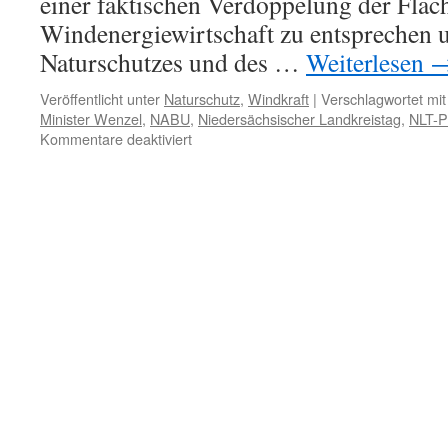
einer faktischen Verdoppelung der Fläc
Windenergiewirtschaft zu entsprechen 
Naturschutzes und des …
Weiterlesen
Veröffentlicht unter
Naturschutz
,
Windkraft
|
Verschlagwortet mit
Minister Wenzel
,
NABU
,
Niedersächsischer Landkreistag
,
NLT-P
für
Kommentare deaktiviert
Leitfaden
Windenergie
Niedersachsen:
grüner
Umweltminister
Wenzel
als
Windkraftlobbyist