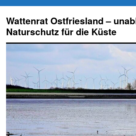
Zum
Inhalt
Wattenrat Ostfriesland – una
springen
Naturschutz für die Küste