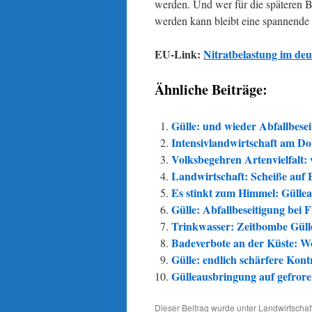
werden. Und wer für die späteren 
werden kann bleibt eine spannende
EU-Link:
Nitratbelastung im de
Ähnliche Beiträge:
Gülle: und wieder Abfallbesei
Intensivlandwirtschaft am Do
Volksbegehren Artenvielfalt: v
Landwirtschaft: Scheiße auf 
Es stinkt zum Himmel: Gülle
Gülle: Abfallbeseitigung bei F
Trinkwasser: Zeitbombe Güll
Badeverbote an der Küste: Wo
Gülle: endlich schärfere Kont
Gülleausbringung auf gefrore
Dieser Beitrag wurde unter
Landwirtschaf