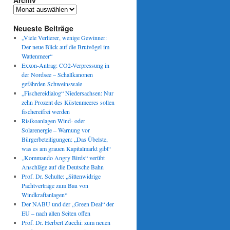
Archiv
Archiv
Neueste Beiträge
„Viele Verlierer, wenige Gewinner:
Der neue Blick auf die Brutvögel im
Wattenmeer“
Exxon-Antrag: CO2-Verpressung in
der Nordsee – Schallkanonen
gefährden Schweinswale
„Fischereidialog“ Niedersachsen: Nur
zehn Prozent des Küstenmeeres sollen
fischereifrei werden
Risikoanlagen Wind- oder
Solarenergie – Warnung vor
Bürgerbeteiligungen: „Das Übelste,
was es am grauen Kapitalmarkt gibt“
„Kommando Angry Birds“ verübt
Anschläge auf die Deutsche Bahn
Prof. Dr. Schulte: „Sittenwidrige
Pachtverträge zum Bau von
Windkraftanlagen“
Der NABU und der „Green Deal“ der
EU – nach allen Seiten offen
Prof. Dr. Herbert Zucchi: zum neuen