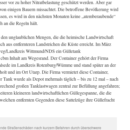
er vor zu hoher Nitratbelastung geschützt werden. Aber gar
 von einigen Bauern missachtet. Die betroffene Bevölkerung wird
issen, es wird in den nächsten Monaten keine „atemberaubende“
 an die Regeln hält.
n den unglaublichen Mengen, die die heimische Landwirtschaft
uch aus entfernteren Landstrichen die Küste erreicht. Im März
weg/Landkreis Wittmund/NDS ein Gülletank
0 cbm Inhalt am Wegesrand. Der Container gehört der Firma
lsede im Landkreis Rotenburg/Wümme und stand später an der
olt und im Ort Utarp. Die Firma vermietet diese Container,
r Tank wurde als Depot mehrmals täglich – bis zu 12 mal – nach
echend großen Tanklastwagen zentral zur Befüllung angefahren;
weiteren kleineren landwirtschaftlichen Güllegespanne, die die
welchen entfernten Gegenden diese Sattelzüge ihre Güllefracht
nde Straßenschäden nach kurzem Befahren durch überschwere