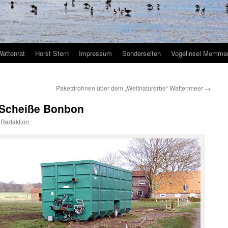
Wattenrat
Horst Stern
Impressum
Sonderseiten
Vogelinsel Memmer
Paketdrohnen über dem „Weltnaturerbe“ Wattenmeer
→
 Scheiße Bonbon
Redaktion