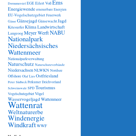
Ems
Eilert Voß
EGE
Dornumersiel
Energiewende
erneuerbare Energien
EU-Vogelschutzgebiet
Feuerwerk
Gänsejagd
Jagd
Gänsewacht
Gänse
Klima
Landwirtschaft
Kitesurfer
NABU
Meyer Werft
Langeoog
Nationalpark
Niedersächsisches
Wattenmeer
Nationalparkverwaltung
Naturschutz
Naturschutzverbände
Niedersachsen
NLWKN
Nordsee
Ostfriesland
Offshore
Olaf Lies
Petkumer Deichvorland
Peter Südbeck
Tourismus
SPD
Schweinswale
Vögel
Vogelschutzgebiet
Wasservogeljagd
Wattenmeer
Wattenrat
Weltnaturerbe
Windenergie
Windkraft
WWF