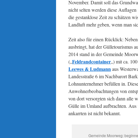
November. Damit soll das Grundwass
nicht selten werden diese Auflagen
die gestanklose Zeit zu schätzen w
Landluft mehr geben, wenn man sich
Zeit also für einen Rücklick: Nebe
ausbringt, hat der Gülletourismus a
2014 stand in der Gemeinde Moor
Feldrandcontainer
(„
„) mit ca. 10
Leewes & Ludmann
aus Westerwa
Landesstraße 6 im Nachbarort Barkh
Lohnunternehmer befüllen in. Diese
Anwohnerbeobachtungen von entspr
von dort versorgten sich dann alle 
Gülle im Umland aufbrachten.
Aus 
ankarrten ist nicht bekannt.
Gemeinde Moorweg: beginne