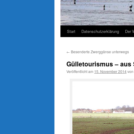
Start
Datenschutzerklärung
Der 
←
Besenderte Zwerggänse unterwegs
Gülletourismus – aus
Veröffentlicht am
15. November 2014
von