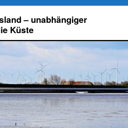
esland – unabhängiger
die Küste