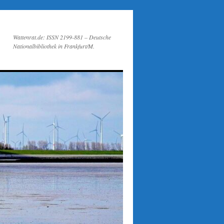
Wattenrat.de: ISSN 2199-881 – Deutsche
Nationalbibliothek in Frankfurt/M.