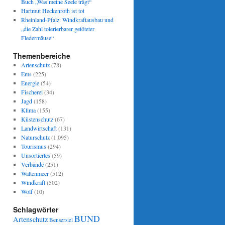
Buch „Was meine Seele trägt“
Hartmut Heckenroth ist tot
Rheinland-Pfalz: Windkraftausbau und
„die Zahl tolerierbarer getöteter
Fledermäuse“
Themenbereiche
Artenschutz
(78)
Ems
(225)
Energie
(54)
Fischerei
(34)
Jagd
(158)
Klima
(155)
Küstenschutz
(67)
Landwirtschaft
(131)
Naturschutz
(1.095)
Tourismus
(294)
Unsortiertes
(59)
Verbände
(251)
Wattenmeer
(512)
Windkraft
(502)
Wolf
(10)
Schlagwörter
BUND
Artenschutz
Bensersiel