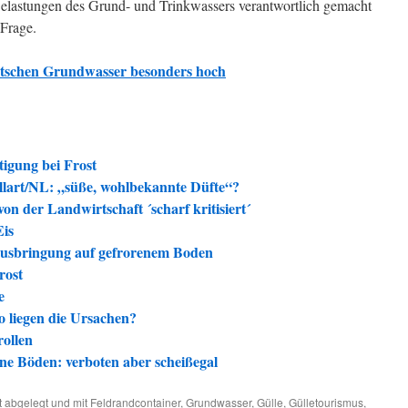
Belastungen des Grund- und Trinkwassers verantwortlich gemacht
 Frage.
utschen Grundwasser besonders hoch
tigung bei Frost
llart/NL: „süße, wohlbekannte Düfte“?
on der Landwirtschaft ´scharf kritisiert´
Eis
ausbringung auf gefrorenem Boden
rost
e
 liegen die Ursachen?
rollen
ne Böden: verboten aber scheißegal
t
abgelegt und mit
Feldrandcontainer
,
Grundwasser
,
Gülle
,
Gülletourismus
,