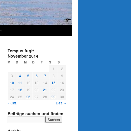
t
Tempus fugit
November 2014
M
D
M
D
F
S
S
1
2
3
4
5
6
7
8
9
10
11
12
13
14
15
16
17
18
19
20
21
22
23
24
25
26
27
28
29
30
« Okt.
Dez. »
Beiträge suchen und finden