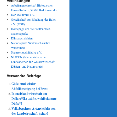
Verlinkungen
Arbeitsgemeinschaft Biologischer
Umweltschutz, 59505 Bad Sassendorf
Der Mellumrat e.V.
Gesellschaft zur Erhaltung der Eulen
e.V. (EGE)
Homepage der drei Wattenmeer-
Nationalparke
Klimanachrichten
Nationalpark Niedersächsisches
Wattenmeer
Naturschutzinitiative e.V.
NLWKN (Niedersächsischer
Landesbetrieb für Wasserwirtschaft,
Küsten- und Naturschutz)
Verwandte Beiträge
Gülle: und wieder
Abfallbeseitigung bei Frost
Intensivlandwirtschaft am
Dollart/NL: „süße, wohlbekannte
Düfte“?
Volksbegehren Artenvielfalt: von
der Landwirtschaft ´scharf