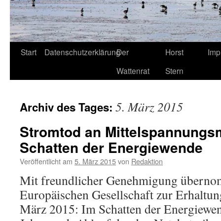
Start
Datenschutzerklärung
Der
Horst
Imp
Wattenrat
Stern
5. März 2015
Archiv des Tages:
Stromtod an Mittelspannungs
Schatten der Energiewende
Veröffentlicht am
5. März 2015
von
Redaktion
Mit freundlicher Genehmigung überno
Europäischen Gesellschaft zur Erhaltu
März 2015: Im Schatten der Energiewen