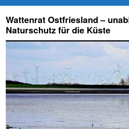
Zum
Inhalt
Wattenrat Ostfriesland – una
springen
Naturschutz für die Küste