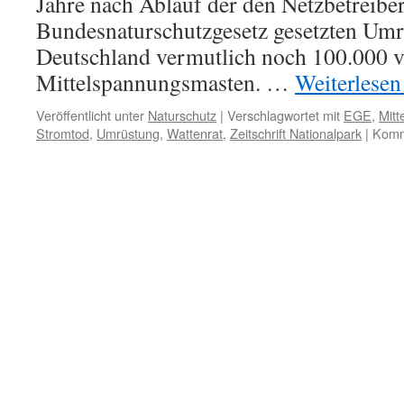
Jahre nach Ablauf der den Netzbetreibe
Bundesnaturschutzgesetz gesetzten Umrü
Deutschland vermutlich noch 100.000 v
Mittelspannungsmasten. …
Weiterlese
Veröffentlicht unter
Naturschutz
|
Verschlagwortet mit
EGE
,
Mit
Stromtod
,
Umrüstung
,
Wattenrat
,
Zeitschrift Nationalpark
|
Komme