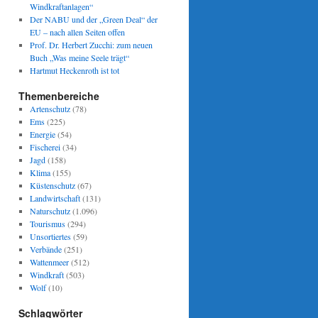
Windkraftanlagen“
Der NABU und der „Green Deal“ der
EU – nach allen Seiten offen
Prof. Dr. Herbert Zucchi: zum neuen
Buch „Was meine Seele trägt“
Hartmut Heckenroth ist tot
Themenbereiche
Artenschutz
(78)
Ems
(225)
Energie
(54)
Fischerei
(34)
Jagd
(158)
Klima
(155)
Küstenschutz
(67)
Landwirtschaft
(131)
Naturschutz
(1.096)
Tourismus
(294)
Unsortiertes
(59)
Verbände
(251)
Wattenmeer
(512)
Windkraft
(503)
Wolf
(10)
Schlagwörter