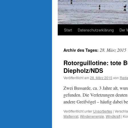
Start
Datenschutzerklärung
Der 
28. März 2015
Archiv des Tages:
Rotorguillotine: tote
Diepholz/NDS
Veröffentlicht am
28. März 2015
von
Reda
Zwei Bussarde, ca. 3 Jahre alt, 
gefunden. Die Verletzungen deuten 
andere Greifvögel – häufig dabei be
Veröffentlicht unter
Unsortiertes
|
Verschla
Wattenrat
,
Windenenergie
,
Windkraft
|
Kom