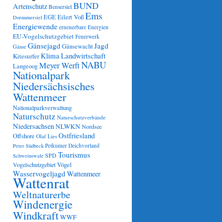
BUND
Artenschutz
Bensersiel
Ems
Eilert Voß
EGE
Dornumersiel
Energiewende
erneuerbare Energien
EU-Vogelschutzgebiet
Feuerwerk
Gänsejagd
Jagd
Gänsewacht
Gänse
Klima
Landwirtschaft
Kitesurfer
NABU
Meyer Werft
Langeoog
Nationalpark
Niedersächsisches
Wattenmeer
Nationalparkverwaltung
Naturschutz
Naturschutzverbände
Niedersachsen
NLWKN
Nordsee
Ostfriesland
Offshore
Olaf Lies
Petkumer Deichvorland
Peter Südbeck
Tourismus
SPD
Schweinswale
Vögel
Vogelschutzgebiet
Wasservogeljagd
Wattenmeer
Wattenrat
Weltnaturerbe
Windenergie
Windkraft
WWF