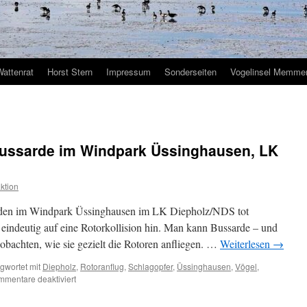
Wattenrat
Horst Stern
Impressum
Sonderseiten
Vogelinsel Memmer
 Bussarde im Windpark Üssinghausen, LK
ktion
wurden im Windpark Üssinghausen im LK Diepholz/NDS tot
eindeutig auf eine Rotorkollision hin. Man kann Bussarde – und
obachten, wie sie gezielt die Rotoren anfliegen. …
Weiterlesen
→
gwortet mit
Diepholz
,
Rotoranflug
,
Schlagopfer
,
Üssinghausen
,
Vögel
,
für
mentare deaktiviert
Rotorguillotine:
tote