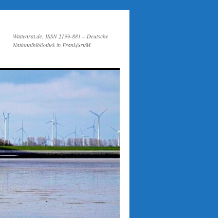
Wattenrat.de: ISSN 2199-881 – Deutsche
Nationalbibliothek in Frankfurt/M.