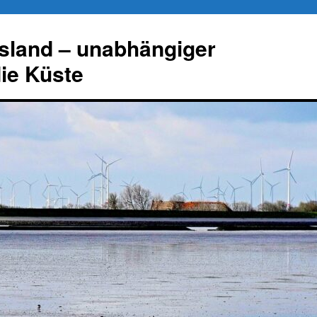
esland – unabhängiger
die Küste