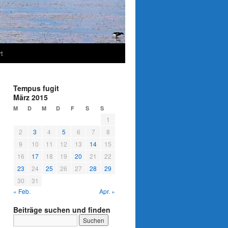
t
Tempus fugit
März 2015
M
D
M
D
F
S
S
1
2
3
4
5
6
7
8
9
10
11
12
13
14
15
16
17
18
19
20
21
22
23
24
25
26
27
28
29
30
31
« Feb.
Apr. »
Beiträge suchen und finden