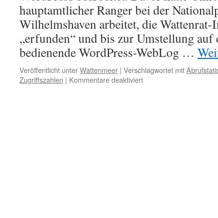
hauptamtlicher Ranger bei der National
Wilhelmshaven arbeitet, die Wattenrat-I
„erfunden“ und bis zur Umstellung auf 
bedienende WordPress-WebLog …
Wei
Veröffentlicht unter
Wattenmeer
|
Verschlagwortet mit
Abrufstatis
für
Zugriffszahlen
|
Kommentare deaktiviert
In
eigener
Sache:
Wattenrat-
Statistik