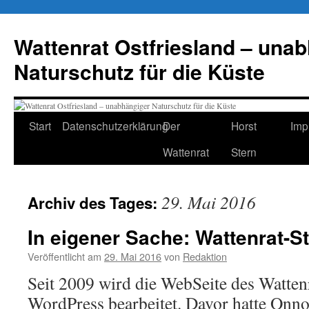
Zum
Inhalt
Wattenrat Ostfriesland – una
springen
Naturschutz für die Küste
Start
Datenschutzerklärung
Der
Horst
Imp
Wattenrat
Stern
29. Mai 2016
Archiv des Tages:
In eigener Sache: Wattenrat-St
Veröffentlicht am
29. Mai 2016
von
Redaktion
Seit 2009 wird die WebSeite des Wattenr
WordPress bearbeitet. Davor hatte Onno 