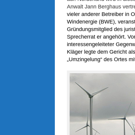
Anwalt Jann Berghaus vertr
vieler
anderer
Betreiber
in O
Windenergie
(BWE),
veranst
Gründungsmitglied des juris
Sprecherrat er angehört.
Vo
interessengeleiteter
Gegen
Kläger
legte
dem Gericht
al
„Umzi
ng
elung“ des Ortes
mi