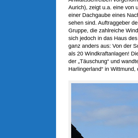
Aurich), zeigt u.a. eine vo
einer Dachgaube
eines Nac
sehen
sind
. Auftraggeber d
Gruppe, die zahlreiche Wind
sich jedoch in das
H
aus
des
ganz anders aus: Von der S
als 20 Windkraftanlagen! Di
der „Täuschung“ und wandte 
Harlingerland“ in Wittmund, 