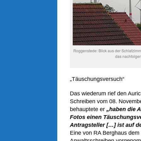
Roggenstede: Blick aus der Schlafzimmer
das nachfolgen
„Täuschungsversuch“
Das wiederum rief den Auri
Schreiben vom 08. Novembe
behauptete er
„haben die A
Fotos einen Täuschungsve
Antragsteller […] ist auf 
Eine von RA Berghaus dem G
Anwaltsschreiben vorgenom