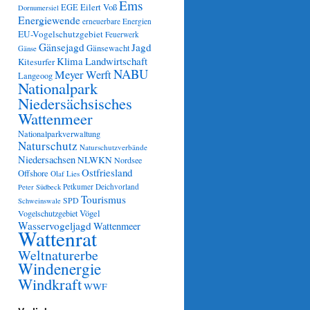
Ems
Eilert Voß
EGE
Dornumersiel
Energiewende
erneuerbare Energien
EU-Vogelschutzgebiet
Feuerwerk
Gänsejagd
Jagd
Gänsewacht
Gänse
Klima
Landwirtschaft
Kitesurfer
NABU
Meyer Werft
Langeoog
Nationalpark
Niedersächsisches
Wattenmeer
Nationalparkverwaltung
Naturschutz
Naturschutzverbände
Niedersachsen
NLWKN
Nordsee
Ostfriesland
Offshore
Olaf Lies
Petkumer Deichvorland
Peter Südbeck
Tourismus
SPD
Schweinswale
Vögel
Vogelschutzgebiet
Wasservogeljagd
Wattenmeer
Wattenrat
Weltnaturerbe
Windenergie
Windkraft
WWF