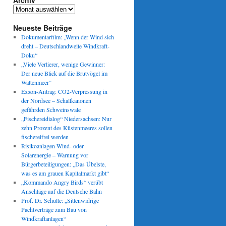
Archiv
Archiv
Neueste Beiträge
Dokumentarfilm: „Wenn der Wind sich
dreht – Deutschlandweite Windkraft-
Doku“
„Viele Verlierer, wenige Gewinner:
Der neue Blick auf die Brutvögel im
Wattenmeer“
Exxon-Antrag: CO2-Verpressung in
der Nordsee – Schallkanonen
gefährden Schweinswale
„Fischereidialog“ Niedersachsen: Nur
zehn Prozent des Küstenmeeres sollen
fischereifrei werden
Risikoanlagen Wind- oder
Solarenergie – Warnung vor
Bürgerbeteiligungen: „Das Übelste,
was es am grauen Kapitalmarkt gibt“
„Kommando Angry Birds“ verübt
Anschläge auf die Deutsche Bahn
Prof. Dr. Schulte: „Sittenwidrige
Pachtverträge zum Bau von
Windkraftanlagen“