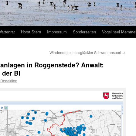
Wattenrat
Horst Stern
Impressum
Sonderseiten
Vogelinsel Memmer
Windenergie: missglückter Schwertransport
→
tanlagen in Roggenstede? Anwalt:
der BI
Redaktion