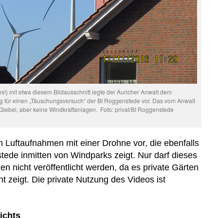
es!) mit etwa diesem Bildausschnitt legte der Auricher Anwalt dem
g für einen „Täuschungsversuch“ der BI Roggenstede vor. Das vom Anwalt
 Giebel, aber keine Windkraftanlagen. Foto: privat/BI Roggenstede
Luftaufnahmen mit einer Drohne vor, die ebenfalls
ede inmitten von Windparks zeigt. Nur darf dieses
n nicht veröffentlicht werden, da es private Gärten
t zeigt.
Die private Nutzung des Videos ist
ichts