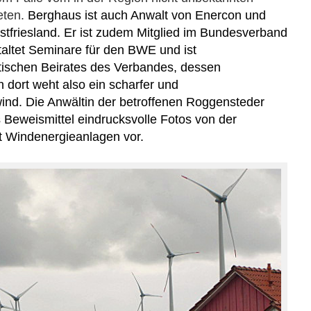
eten.
Berghaus ist auch Anwalt
von Enercon und
stfri
e
sland. Er ist zudem
Mitglied im Bundesverband
altet Seminare für den BWE
und ist
tischen Beirates des
Verbandes
, dessen
n dort
weht
also ein scharfer
und
w
ind. D
i
e Anwältin der betroffenen Roggensteder
s Beweismittel
eindrucksvolle
Fotos
von der
t Windenergieanlagen vor.