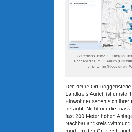
Screenshot-Bildzitat- Energieatla
Roggenstede im LK Aurich (Bildmitte
errichtet, im Südosten auf 
Der kleine Ort Roggensted
Landkreis Aurich ist umstell
Einwohner sehen sich ihrer 
beraubt: Nicht nur die mass
fast 200 Meter hohen Anlag
Nachbarlandkreis Wittmund b
rund um den Ort nervt, auc