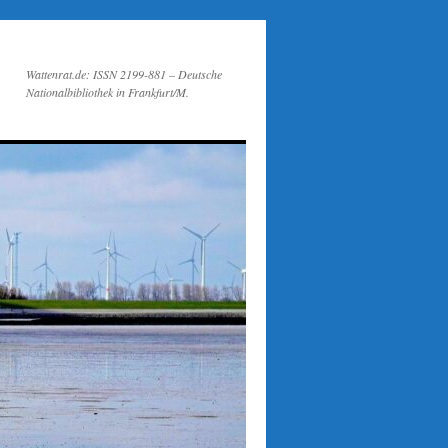
Wattenrat.de: ISSN 2199-881 – Deutsche
Nationalbibliothek in Frankfurt/M.