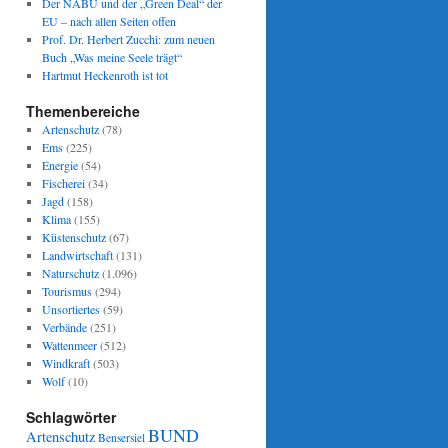
Der NABU und der „Green Deal“ der
EU – nach allen Seiten offen
Prof. Dr. Herbert Zucchi: zum neuen
Buch „Was meine Seele trägt“
Hartmut Heckenroth ist tot
Themenbereiche
Artenschutz
(78)
Ems
(225)
Energie
(54)
Fischerei
(34)
Jagd
(158)
Klima
(155)
Küstenschutz
(67)
Landwirtschaft
(131)
Naturschutz
(1.096)
Tourismus
(294)
Unsortiertes
(59)
Verbände
(251)
Wattenmeer
(512)
Windkraft
(503)
Wolf
(10)
Schlagwörter
BUND
Artenschutz
Bensersiel