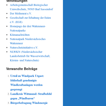
Verlinkungen
Arbeitsgemeinschaft Biologischer
Umweltschutz, 59505 Bad Sassendorf
Der Mellumrat e.V.
Gesellschaft zur Erhaltung der Eulen
e.V. (EGE)
Homepage der drei Wattenmeer-
Nationalparke
Klimanachrichten
Nationalpark Niedersächsisches
Wattenmeer
Naturschutzinitiative e.V.
NLWKN (Niedersächsischer
Landesbetrieb für Wasserwirtschaft,
Küsten- und Naturschutz)
Verwandte Beiträge
Urteil zu Windpark Utgast:
fehlerhaft genehmigte
Windkraftanlagen werden
gesprengt
Landkreis Wittmund: Strafbefehl
gegen „Windbaron“
Bürgerbefragung Windenergie