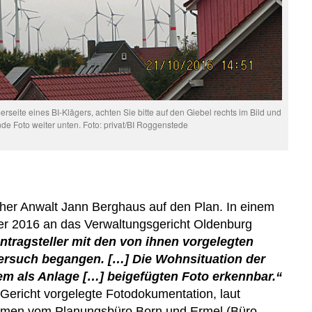
seite eines BI-Klägers, achten Sie bitte auf den Giebel rechts im Bild und
de Foto weiter unten. Foto: privat/BI Roggenstede
cher Anwalt Jann Berghaus auf den Plan. In einem
r 2016 an das Verwaltungsgericht Oldenburg
ntragsteller mit den von ihnen vorgelegten
rsuch begangen. […] Die Wohnsituation der
dem als Anlage […] beigefügten Foto erkennbar.“
ericht vorgelegte Fotodokumentation, laut
men vom Planungsbüro Born und Ermel (Büro