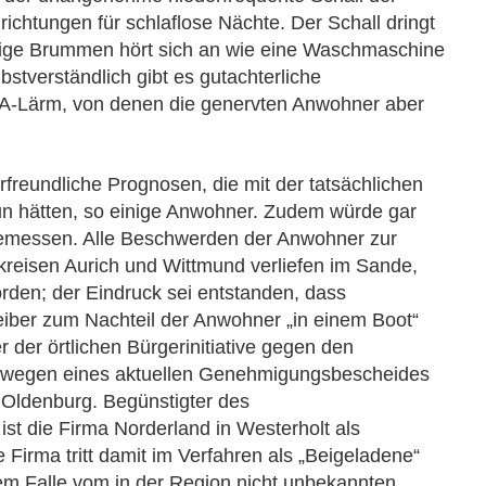
richtungen für schlaflose Nächte. Der Schall dringt
dige Brummen hört sich an wie eine Waschmaschine
stverständlich gibt es gutachterliche
A-Lärm, von denen die genervten Anwohner aber
rfreundliche Prognosen, die mit der tatsächlichen
tun hätten, so einige Anwohner. Zudem würde gar
emessen. Alle Beschwerden der Anwohner zur
kreisen Aurich und Wittmund verliefen im Sande,
rden; der Eindruck sei entstanden, dass
reiber zum Nachteil der Anwohner „in einem Boot“
 der örtlichen Bürgerinitiative gegen den
 wegen eines aktuellen Genehmigungsbescheides
 Oldenburg. Begünstigter des
t die Firma Norderland in Westerholt als
 Firma tritt damit im Verfahren als „Beigeladene“
sem Falle vom in der Region nicht unbekannten