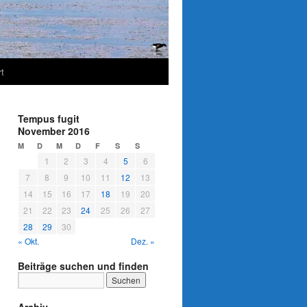
t
Tempus fugit
November 2016
M
D
M
D
F
S
S
1
2
3
4
5
6
7
8
9
10
11
12
13
14
15
16
17
18
19
20
21
22
23
24
25
26
27
28
29
30
« Okt.
Dez. »
Beiträge suchen und finden