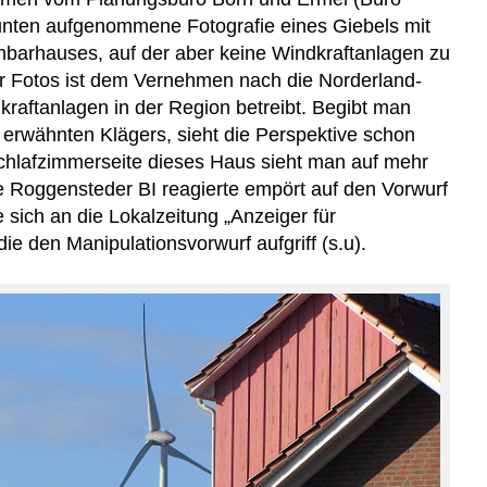
n unten aufgenommene Fotografie eines Giebels mit
hbarhauses
, auf der
aber
keine Windkraftanlage
n
zu
er Fotos ist dem Vernehmen nach die Norderland-
kraftanlagen in der Region betreibt. Begibt man
 erwähnten
Klägers
, sieht die Perspe
ktive schon
chlafzimmerseite dieses Haus sieht man auf mehr
e Roggensteder BI reagierte empört auf den Vorwurf
sich an die Lokalzeitung „Anzeiger für
die den Manipulationsvorwurf aufgriff (s.u).