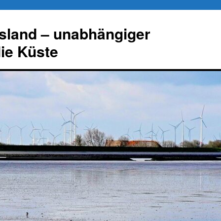
esland – unabhängiger
die Küste