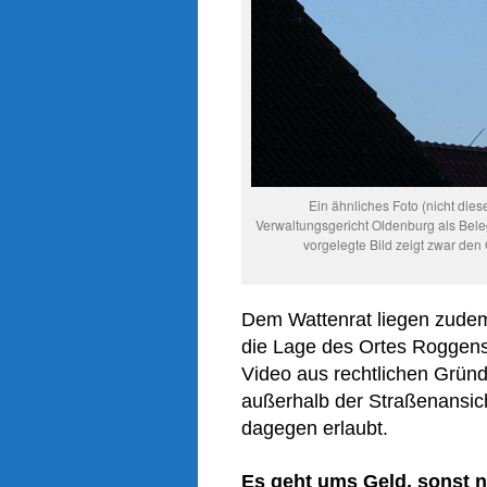
Ein ähnliches Foto (nicht dies
Verwaltungsgericht Oldenburg als Bele
vorgelegte Bild zeigt zwar den
Dem Wattenrat liegen zudem 
die Lage des Ortes Roggenst
Video aus rechtlichen Gründe
außerhalb der Straßenansich
dagegen erlaubt.
Es geht ums Geld, sonst n