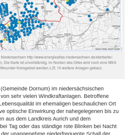
s Niedersachsen http://www.energieatlas.niedersachsen.de/startseite/:
). Die Karte ist unvollständig, im Norden des Ortes wird noch eine WEA
Wittmunder Kreisgebiet werden z.Zt. 10 weitere Anlagen gebaut.
e (Gemeinde Dornum) im niedersächsischen
t von sehr vielen Windkraftanlagen. Betroffene
Lebensqualität im ehemaligen beschaulichen Ort
ive optische Einwirkung der nahegelegenen bis zu
en aus dem Landkreis Aurich und dem
ei Tag oder das ständige rote Blinken bei Nacht
h der unangenehme niederfrequente Schall der