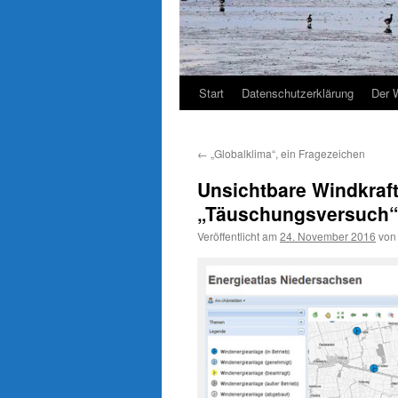
Start
Datenschutzerklärung
Der 
←
„Globalklima“, ein Fragezeichen
Unsichtbare Windkraf
„Täuschungsversuch“ 
Veröffentlicht am
24. November 2016
von