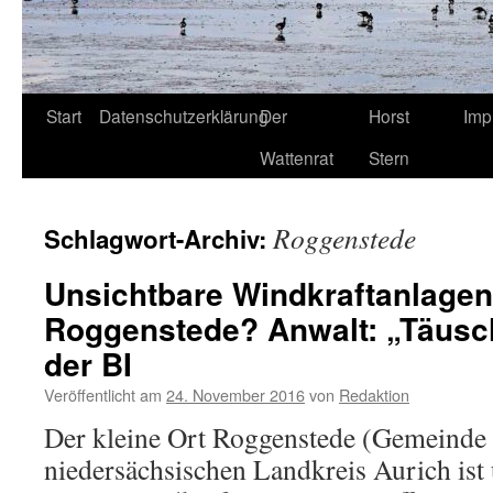
Start
Datenschutzerklärung
Der
Horst
Imp
Wattenrat
Stern
Roggenstede
Schlagwort-Archiv:
Unsichtbare Windkraftanlagen
Roggenstede? Anwalt: „Täus
der BI
Veröffentlicht am
24. November 2016
von
Redaktion
Der kleine Ort Roggenstede (Gemeind
niedersächsischen Landkreis Aurich ist 