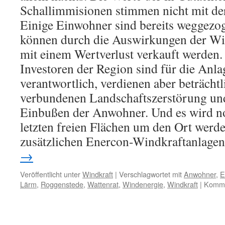
Schallimmisionen stimmen nicht mit der
Einige Einwohner sind bereits weggezo
können durch die Auswirkungen der Wi
mit einem Wertverlust verkauft werden.
Investoren der Region sind für die Anla
verantwortlich, verdienen aber beträchtl
verbundenen Landschaftszerstörung und
Einbußen der Anwohner. Und es wird no
letzten freien Flächen um den Ort werde
zusätzlichen Enercon-Windkraftanlagen
→
Veröffentlicht unter
Windkraft
|
Verschlagwortet mit
Anwohner
,
E
Lärm
,
Roggenstede
,
Wattenrat
,
Windenergie
,
Windkraft
|
Kommen