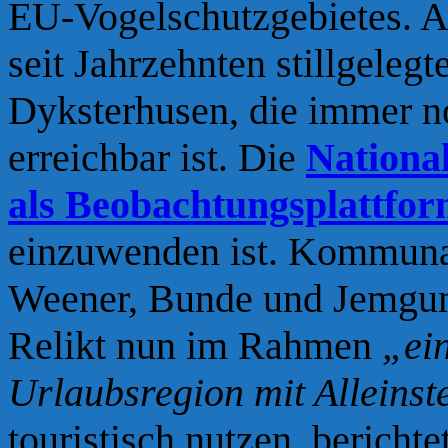
EU-Vogelschutzgebietes. Am
seit Jahrzehnten stillgeleg
Dyksterhusen, die immer n
erreichbar ist. Die
Nationa
als Beobachtungsplattfor
einzuwenden ist. Kommuna
Weener, Bunde und Jemgum
Relikt nun im Rahmen
„ei
Urlaubsregion mit Alleins
touristisch nutzen, bericht