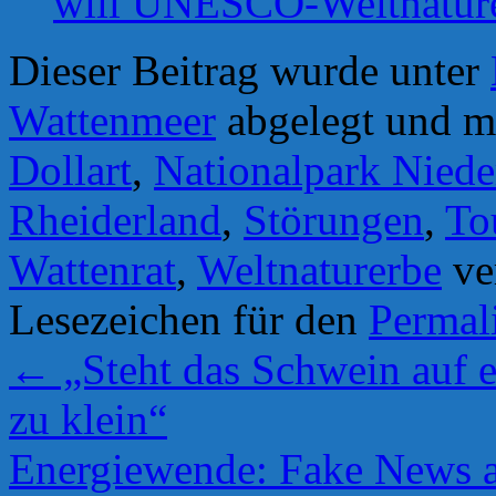
will UNESCO-Weltnature
Dieser Beitrag wurde unter
Wattenmeer
abgelegt und m
Dollart
,
Nationalpark Niede
Rheiderland
,
Störungen
,
To
Wattenrat
,
Weltnaturerbe
ver
Lesezeichen für den
Permal
←
„Steht das Schwein auf e
zu klein“
Energiewende: Fake News a