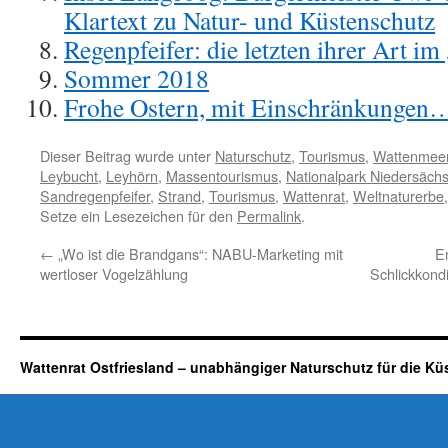
Klartext zu Natur- und Küstenschutz
Regenpfeifer: die letzten ihrer Art i
Sommer 2018
Frohe Ostern, mit Einschränkungen
Dieser Beitrag wurde unter
Naturschutz
,
Tourismus
,
Wattenmee
Leybucht
,
Leyhörn
,
Massentourismus
,
Nationalpark Niedersäch
Sandregenpfeifer
,
Strand
,
Tourismus
,
Wattenrat
,
Weltnaturerbe
Setze ein Lesezeichen für den
Permalink
.
←
„Wo ist die Brandgans“: NABU-Marketing mit
E
wertloser Vogelzählung
Schlickkond
Wattenrat Ostfriesland – unabhängiger Naturschutz für die Kü