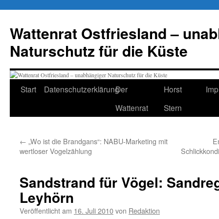
Zum
Inhalt
Wattenrat Ostfriesland – una
springen
Naturschutz für die Küste
Start
Datenschutzerklärung
Der
Horst
Imp
Wattenrat
Stern
←
„Wo ist die Brandgans“: NABU-Marketing mit
E
wertloser Vogelzählung
Schlickkond
Sandstrand für Vögel: Sandre
Leyhörn
Veröffentlicht am
16. Juli 2010
von
Redaktion