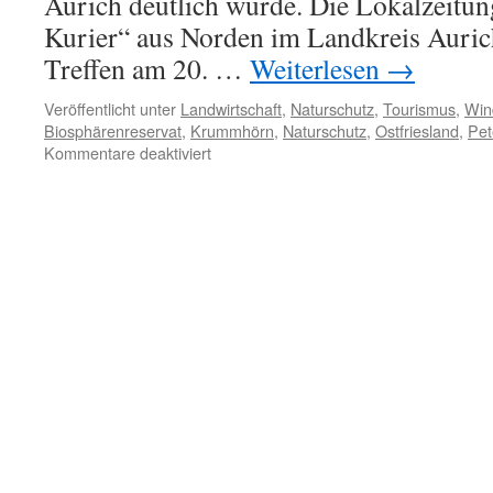
Aurich deutlich wurde. Die Lokalzeitun
Kurier“ aus Norden im Landkreis Aurich
Treffen am 20. …
Weiterlesen
→
Veröffentlicht unter
Landwirtschaft
,
Naturschutz
,
Tourismus
,
Win
Biosphärenreservat
,
Krummhörn
,
Naturschutz
,
Ostfriesland
,
Pet
für
Kommentare deaktiviert
Biosphärenreservate?
Naturschutz
in
Ostfriesland
„hat
fertig“