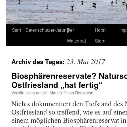
Start
Datenschutzerklärung
Der
Horst
Imp
Wattenrat
Stern
23. Mai 2017
Archiv des Tages:
Biosphärenreservate? Natursc
Ostfriesland „hat fertig“
Veröffentlicht am
23. Mai 2017
von
Redaktion
Nichts dokumentiert den Tiefstand des 
Ostfriesland so treffend, wie es auf ei
einem möglichen Biosphärenreservat 