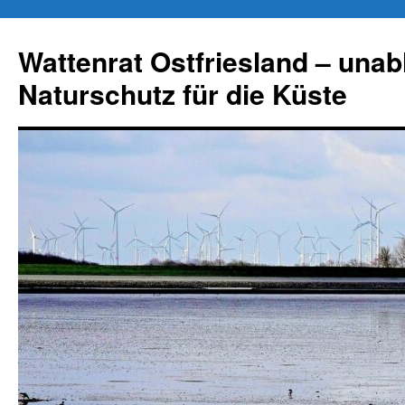
Zum
Inhalt
Wattenrat Ostfriesland – una
springen
Naturschutz für die Küste