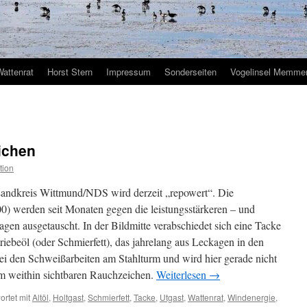
Wattenrat
Horst Stern
Impressum
Sonderseiten
Vogelinsel Memmer
ichen
tion
andkreis Wittmund/NDS wird derzeit „repowert“. Die
 werden seit Monaten gegen die leistungsstärkeren – und
gen ausgetauscht. In der Bildmitte verabschiedet sich eine Tacke
iebeöl (oder Schmierfett), das jahrelang aus Leckagen in den
bei den Schweißarbeiten am Stahlturm und wird hier gerade nicht
em weithin sichtbaren Rauchzeichen.
Weiterlesen
→
rtet mit
Altöl
,
Holtgast
,
Schmierfett
,
Tacke
,
Utgast
,
Wattenrat
,
Windenergie
,