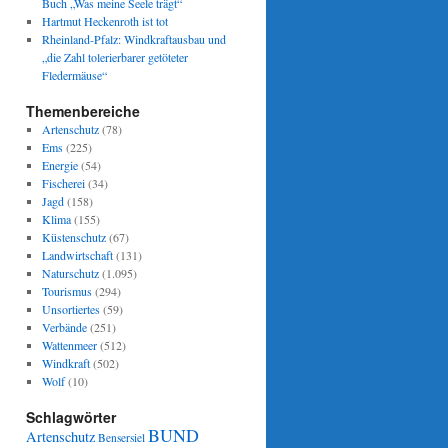
Buch „Was meine Seele trägt“
Hartmut Heckenroth ist tot
Rheinland-Pfalz: Windkraftausbau und
„die Zahl tolerierbarer getöteter
Fledermäuse“
Themenbereiche
Artenschutz
(78)
Ems
(225)
Energie
(54)
Fischerei
(34)
Jagd
(158)
Klima
(155)
Küstenschutz
(67)
Landwirtschaft
(131)
Naturschutz
(1.095)
Tourismus
(294)
Unsortiertes
(59)
Verbände
(251)
Wattenmeer
(512)
Windkraft
(502)
Wolf
(10)
Schlagwörter
BUND
Artenschutz
Bensersiel