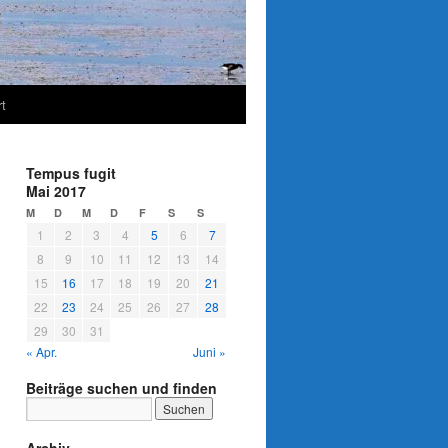
t
Tempus fugit
Mai 2017
M
D
M
D
F
S
S
1
2
3
4
5
6
7
8
9
10
11
12
13
14
15
16
17
18
19
20
21
22
23
24
25
26
27
28
29
30
31
« Apr.
Juni »
Beiträge suchen und finden