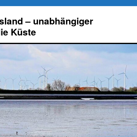
esland – unabhängiger
die Küste