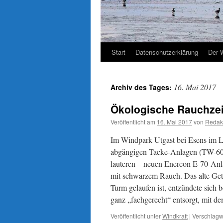
Start
Datenschutzerklärung
Der 
16. Mai 2017
Archiv des Tages:
Ökologische Rauchze
Veröffentlicht am
16. Mai 2017
von
Redak
Im Windpark Utgast bei Esens im L
abgängigen Tacke-Anlagen (TW-600)
lauteren – neuen Enercon E-70-Anla
mit schwarzem Rauch. Das alte Getr
Turm gelaufen ist, entzündete sich 
ganz „fachgerecht“ entsorgt, mit d
Veröffentlicht unter
Windkraft
|
Verschlagwo