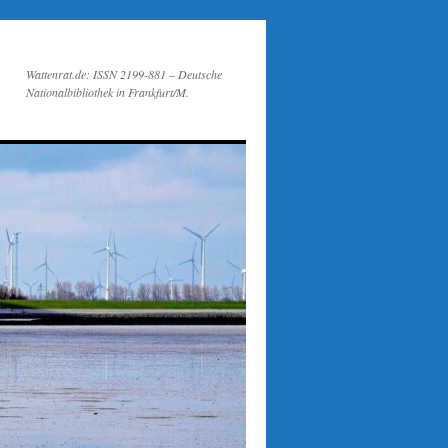
Wattenrat.de: ISSN 2199-881 – Deutsche
Nationalbibliothek in Frankfurt/M.