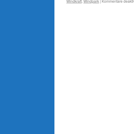
Windkraft
,
Windpark
|
Kommentare deaktiv