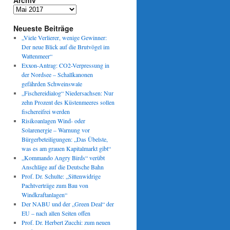
Archiv
Archiv
Neueste Beiträge
„Viele Verlierer, wenige Gewinner:
Der neue Blick auf die Brutvögel im
Wattenmeer“
Exxon-Antrag: CO2-Verpressung in
der Nordsee – Schallkanonen
gefährden Schweinswale
„Fischereidialog“ Niedersachsen: Nur
zehn Prozent des Küstenmeeres sollen
fischereifrei werden
Risikoanlagen Wind- oder
Solarenergie – Warnung vor
Bürgerbeteiligungen: „Das Übelste,
was es am grauen Kapitalmarkt gibt“
„Kommando Angry Birds“ verübt
Anschläge auf die Deutsche Bahn
Prof. Dr. Schulte: „Sittenwidrige
Pachtverträge zum Bau von
Windkraftanlagen“
Der NABU und der „Green Deal“ der
EU – nach allen Seiten offen
Prof. Dr. Herbert Zucchi: zum neuen