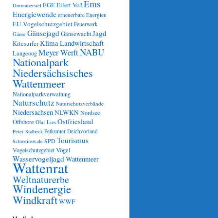
Ems
Eilert Voß
EGE
Dornumersiel
Energiewende
erneuerbare Energien
EU-Vogelschutzgebiet
Feuerwerk
Gänsejagd
Jagd
Gänsewacht
Gänse
Klima
Landwirtschaft
Kitesurfer
NABU
Meyer Werft
Langeoog
Nationalpark
Niedersächsisches
Wattenmeer
Nationalparkverwaltung
Naturschutz
Naturschutzverbände
Niedersachsen
NLWKN
Nordsee
Ostfriesland
Offshore
Olaf Lies
Petkumer Deichvorland
Peter Südbeck
Tourismus
SPD
Schweinswale
Vögel
Vogelschutzgebiet
Wasservogeljagd
Wattenmeer
Wattenrat
Weltnaturerbe
Windenergie
Windkraft
WWF