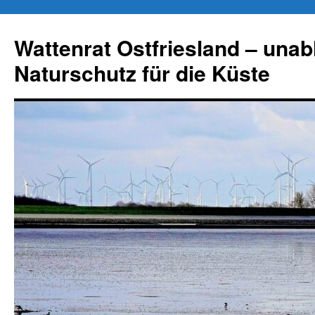
Zum
Inhalt
Wattenrat Ostfriesland – una
springen
Naturschutz für die Küste