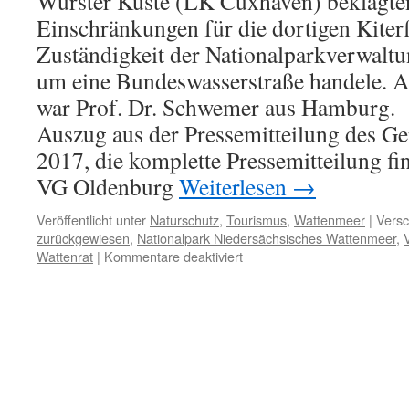
Wurster Küste (LK Cuxhaven) beklagten 
Einschränkungen für die dortigen Kiterf
Zuständigkeit der Nationalparkverwaltun
um eine Bundeswasserstraße handele. An
war Prof. Dr. Schwemer aus Hamburg.
Auszug aus der Pressemitteilung des Ge
2017, die komplette Pressemitteilung fin
VG Oldenburg
Weiterlesen
→
Veröffentlicht unter
Naturschutz
,
Tourismus
,
Wattenmeer
|
Versc
zurückgewiesen
,
Nationalpark Niedersächsisches Wattenmeer
,
für
Wattenrat
|
Kommentare deaktiviert
Kitesurfer
gehen
vor
Gericht
baden