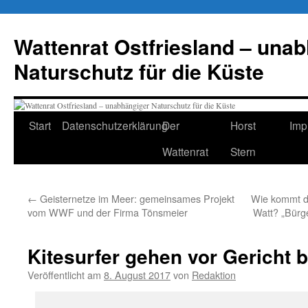
Zum
Inhalt
Wattenrat Ostfriesland – una
springen
Naturschutz für die Küste
Start
Datenschutzerklärung
Der
Horst
Imp
Wattenrat
Stern
←
Geisternetze im Meer: gemeinsames Projekt
Wie kommt di
vom WWF und der Firma Tönsmeier
Watt? „Bürge
Kitesurfer gehen vor Gericht 
Veröffentlicht am
8. August 2017
von
Redaktion