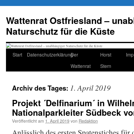
Zum
Inhalt
Wattenrat Ostfriesland – una
springen
Naturschutz für die Küste
Start
Datenschutzerklärung
Der
Horst
Imp
Wattenrat
Stern
1. April 2019
Archiv des Tages:
Projekt ´Delfinarium´ in Wilh
Nationalparkleiter Südbeck vor
Veröffentlicht am
1. April 2019
von
Redaktion
Anlässlich des ersten Spatenstiches für