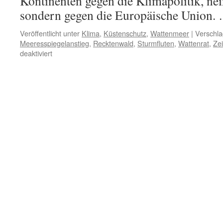
Kontinenten gegen die Klimapolitik, nei
sondern gegen die Europäische Union
Veröffentlicht unter
Klima
,
Küstenschutz
,
Wattenmeer
|
Verschla
Meeresspiegelanstieg
,
Recktenwald
,
Sturmfluten
,
Wattenrat
,
Ze
für
deaktiviert
Klima-
Preis:
10.000
Euro
für
heiße
Luft