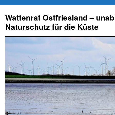
Zum
Inhalt
Wattenrat Ostfriesland – una
springen
Naturschutz für die Küste