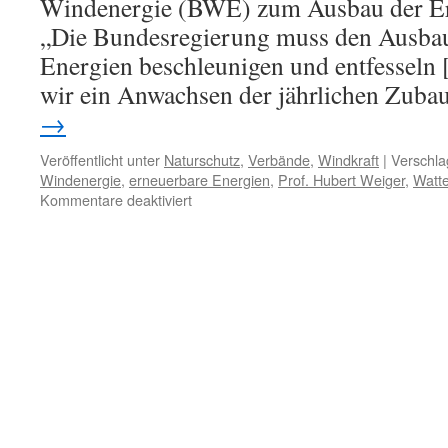
Windenergie (BWE) zum Ausbau der Er
„Die Bundesregierung muss den Ausbau
Energien beschleunigen und entfesseln 
wir ein Anwachsen der jährlichen Zub
→
Veröffentlicht unter
Naturschutz
,
Verbände
,
Windkraft
|
Verschla
Windenergie
,
erneuerbare Energien
,
Prof. Hubert Weiger
,
Watte
für
Kommentare deaktiviert
BUND-
Vorsitzender
Prof.
Hubert
Weiger
will
„Ausbau
der
Erneuerbaren
Energien
entfesseln“´