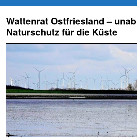
Zum
Inhalt
Wattenrat Ostfriesland – una
springen
Naturschutz für die Küste