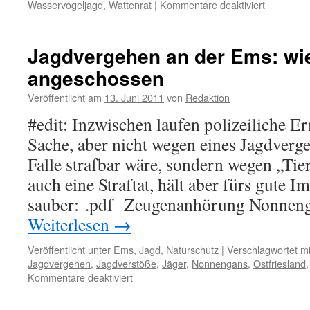
für
Wasservogeljagd
,
Wattenrat
|
Kommentare deaktiviert
Gänsejag
„Jagdstör
–
an
Wattenrat
der
Jagdvergehen an der Ems: w
erstattet
Ems:
Anzeige
angeschossen
Berufungs
ohne
Veröffentlicht am
13. Juni 2011
von
Redaktion
Urteil
#edit: Inzwischen laufen polizeiliche Er
Sache, aber nicht wegen eines Jagdverge
Falle strafbar wäre, sondern wegen „Tier
auch eine Straftat, hält aber fürs gute Im
sauber: .pdf Zeugenanhörung Nonneng
Weiterlesen
→
Veröffentlicht unter
Ems
,
Jagd
,
Naturschutz
|
Verschlagwortet mi
Jagdvergehen
,
Jagdverstöße
,
Jäger
,
Nonnengans
,
Ostfriesland
für
Kommentare deaktiviert
Jagdvergehen
an