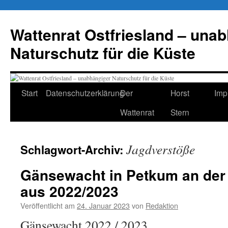
Zum
Inhalt
Wattenrat Ostfriesland – una
springen
Naturschutz für die Küste
Start
Datenschutzerklärung
Der
Horst
Imp
Wattenrat
Stern
Jagdverstöße
Schlagwort-Archiv:
Gänsewacht in Petkum an der 
aus 2022/2023
Veröffentlicht am
24. Januar 2023
von
Redaktion
Gänsewacht 2022 / 2023