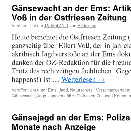
der
Gänsewacht an der Ems: Artike
Ems:
Voß in der Ostfriesen Zeitung
wieder
Nonnengans
Veröffentlicht am
13. Mai 2011
von
Redaktion
angeschossen
Heute berichtet die Ostfriesen Zeitung 
ganzseitig über Eilert Voß, der in jahrel
akribisch Jagdverstöße an der Ems doku
danken der OZ-Redaktion für die freund
Trotz des rechtzeitigen fachlichen Gege
happens!) ist …
Weiterlesen
→
Veröffentlicht unter
Ems
,
Jagd
,
Naturschutz
|
Verschlagwortet mi
Gänsewacht
,
Jagd
,
Jagdverstöße
,
Ostfriesen Zeitung
|
Kommenta
Gänsejagd an der Ems: Polizei
Monate nach Anzeige