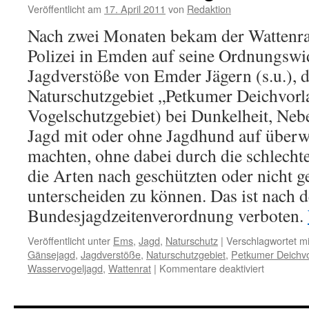
Veröffentlicht am
17. April 2011
von
Redaktion
Nach zwei Monaten bekam der Wattenra
Polizei in Emden auf seine Ordnungswi
Jagdverstöße von Emder Jägern (s.u.), 
Naturschutzgebiet „Petkumer Deichvor
Vogelschutzgebiet) bei Dunkelheit, Neb
Jagd mit oder ohne Jagdhund auf über
machten, ohne dabei durch die schlech
die Arten nach geschützten oder nicht g
unterscheiden zu können. Das ist nach d
Bundesjagdzeitenverordnung verboten.
Veröffentlicht unter
Ems
,
Jagd
,
Naturschutz
|
Verschlagwortet mi
Gänsejagd
,
Jagdverstöße
,
Naturschutzgebiet
,
Petkumer Deichv
für
Wasservogeljagd
,
Wattenrat
|
Kommentare deaktiviert
Gänsejag
an
der