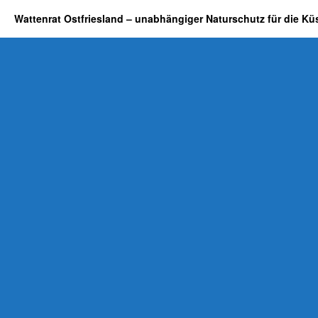
Ems:
Wattenrat Ostfriesland – unabhängiger Naturschutz für die Kü
Polizei
antwortet
zwei
Monate
nach
Anzeige