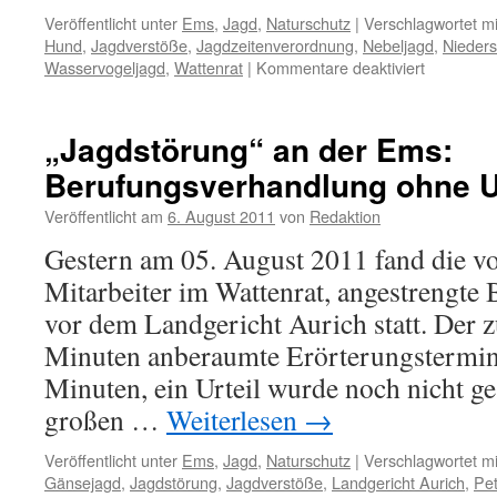
Veröffentlicht unter
Ems
,
Jagd
,
Naturschutz
|
Verschlagwortet mi
Hund
,
Jagdverstöße
,
Jagdzeitenverordnung
,
Nebeljagd
,
Nieder
für
Wasservogeljagd
,
Wattenrat
|
Kommentare deaktiviert
Gänsejag
an
der
„Jagdstörung“ an der Ems:
Ems:
Berufungsverhandlung ohne Ur
Erneut
Verstöße
Veröffentlicht am
6. August 2011
von
Redaktion
gegen
Jagdrecht
Gestern am 05. August 2011 fand die vo
am
Mitarbeiter im Wattenrat, angestrengt
Naturschu
„Petkume
vor dem Landgericht Aurich statt. Der 
Deichvorl
Minuten anberaumte Erörterungstermin
bei
Emden
Minuten, ein Urteil wurde noch nicht g
–
großen …
Weiterlesen
→
Nebeljäge
ohne
Veröffentlicht unter
Ems
,
Jagd
,
Naturschutz
|
Verschlagwortet mi
Hund
Gänsejagd
,
Jagdstörung
,
Jagdverstöße
,
Landgericht Aurich
,
Pe
auf