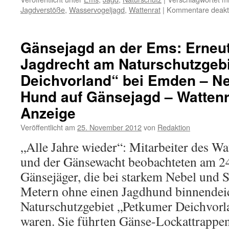
Jagdverstöße
,
Wasservogeljagd
,
Wattenrat
|
Kommentare deakti
Gänsejagd an der Ems: Erneu
Jagdrecht am Naturschutzgeb
Deichvorland“ bei Emden – Ne
Hund auf Gänsejagd – Wattenra
Anzeige
Veröffentlicht am
25. November 2012
von
Redaktion
„Alle Jahre wieder“: Mitarbeiter des Wa
und der Gänsewacht beobachteten am 2
Gänsejäger, die bei starkem Nebel und 
Metern ohne einen Jagdhund binnendei
Naturschutzgebiet „Petkumer Deichvorl
waren. Sie führten Gänse-Lockattrapp