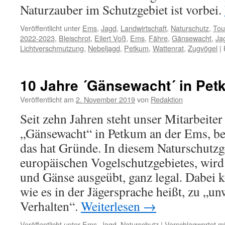
Naturzauber im Schutzgebiet ist vorbei.
Veröffentlicht unter
Ems
,
Jagd
,
Landwirtschaft
,
Naturschutz
,
Tou
2022-2023
,
Bleischrot
,
Eilert Voß
,
Ems
,
Fähre
,
Gänsewacht
,
Ja
Lichtverschmutzung
,
Nebeljagd
,
Petkum
,
Wattenrat
,
Zugvögel
|
10 Jahre ´Gänsewacht´ in Pe
Veröffentlicht am
2. November 2019
von
Redaktion
Seit zehn Jahren steht unser Mitarbeiter
„Gänsewacht“ in Petkum an der Ems, be
das hat Gründe. In diesem Naturschutzge
europäischen Vogelschutzgebietes, wird
und Gänse ausgeübt, ganz legal. Dabei k
wie es in der Jägersprache heißt, zu „
Verhalten“.
Weiterlesen
→
Veröffentlicht unter
Ems
,
Jagd
,
Naturschutz
|
Verschlagwortet mi