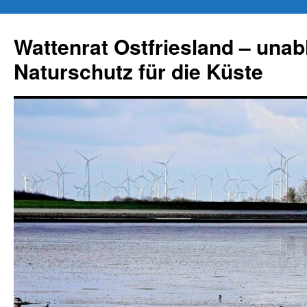
Zum
Inhalt
Wattenrat Ostfriesland – una
springen
Naturschutz für die Küste