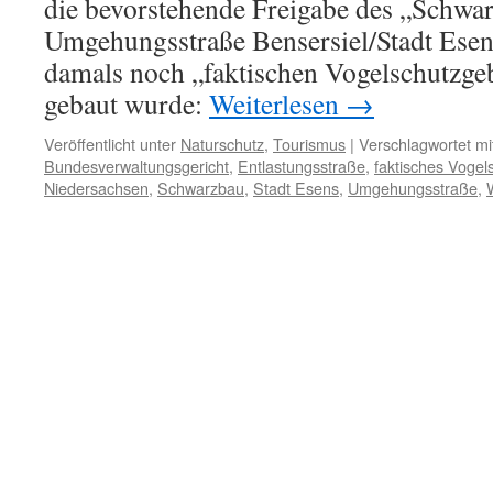
die bevorstehende Freigabe des „Schwa
Umgehungsstraße Bensersiel/Stadt Esens
damals noch „faktischen Vogelschutzgeb
gebaut wurde:
Weiterlesen
→
Veröffentlicht unter
Naturschutz
,
Tourismus
|
Verschlagwortet mi
Bundesverwaltungsgericht
,
Entlastungsstraße
,
faktisches Vogel
Niedersachsen
,
Schwarzbau
,
Stadt Esens
,
Umgehungsstraße
,