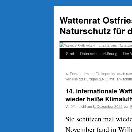
Zum
Inhalt
Wattenrat Ostfri
springen
Naturschutz für 
Start
Datenschutzerklärung
Der 
←
Energie-Irrsinn: EU importiert auch rus
verflüssigtes Erdgas (LNG) mit Tankschiff
14. internationale Wa
wieder heiße Klimaluft
Veröffentlicht am
8. Dezember 2022
von
Sie schützen mal wied
November fand in Wilhe