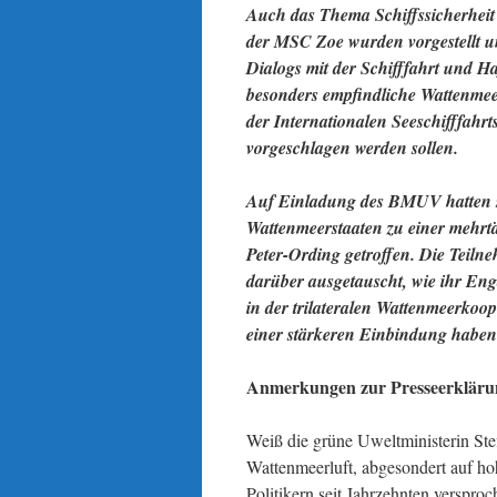
Auch das Thema Schiffssicherheit
der MSC Zoe wurden vorgestellt un
Dialogs mit der Schifffahrt und H
besonders empfindliche Wattenmeer
der Internationalen Seeschifffahr
vorgeschlagen werden sollen.
Auf Einladung des BMUV hatten si
Wattenmeerstaaten zu einer mehrt
Peter-Ording getroffen. Die Teil
darüber ausgetauscht, wie ihr En
in der trilateralen Wattenmeerk
einer stärkeren Einbindung haben 
Anmerkungen zur Presseerkläru
Weiß die grüne Uweltministerin Stef
Wattenmeerluft, abgesondert auf h
Politikern seit Jahrzehnten verspro