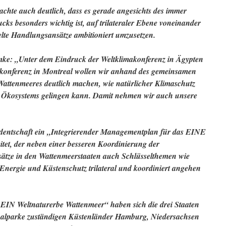
hte auch deutlich, dass es gerade angesichts des immer
s besonders wichtig ist, auf trilateraler Ebene voneinander
lte Handlungsansätze ambitioniert umzusetzen.
mke: „Unter dem Eindruck der Weltklimakonferenz in Ägypten
rkonferenz in Montreal wollen wir anhand des gemeinsamen
attenmeeres deutlich machen, wie natürlicher Klimaschutz
en Ökosystems gelingen kann. Damit nehmen wir auch unsere
dentschaft ein „Integrierender Managementplan für das EINE
tet, der neben einer besseren Koordinierung der
ätze in den Wattenmeerstaaten auch Schlüsselthemen wie
 Energie und Küstenschutz trilateral und koordiniert angehen
IN Weltnaturerbe Wattenmeer“ haben sich die drei Staaten
nalparke zuständigen Küstenländer Hamburg, Niedersachsen