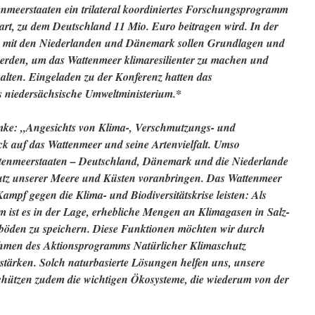
nmeerstaaten ein trilateral koordiniertes Forschungsprogramm
rt, zu dem Deutschland 11 Mio. Euro beitragen wird. In der
e mit den Niederlanden und Dänemark sollen Grundlagen und
erden, um das Wattenmeer klimaresilienter zu machen und
halten. Eingeladen zu der Konferenz hatten das
 niedersächsische Umweltministerium.*
mke: „Angesichts von Klima-, Verschmutzungs- und
uck auf das Wattenmeer und seine Artenvielfalt. Umso
Wattenmeerstaaten – Deutschland, Dänemark und die Niederlande
tz unserer Meere und Küsten voranbringen. Das Wattenmeer
ampf gegen die Klima- und Biodiversitätskrise leisten: Als
m ist es in der Lage, erhebliche Mengen an Klimagasen in Salz-
böden zu speichern. Diese Funktionen möchten wir durch
en des Aktionsprogramms Natürlicher Klimaschutz
tärken. Solch naturbasierte Lösungen helfen uns, unsere
schützen zudem die wichtigen Ökosysteme, die wiederum von der