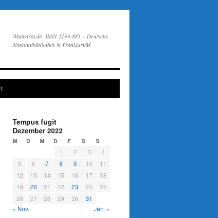
Wattenrat.de: ISSN 2199-881 – Deutsche
Nationalbibliothek in Frankfurt/M.
t
Tempus fugit
Dezember 2022
M
D
M
D
F
S
S
1
2
3
4
5
6
7
8
9
10
11
12
13
14
15
16
17
18
19
20
21
22
23
24
25
26
27
28
29
30
31
« Nov.
Jan. »