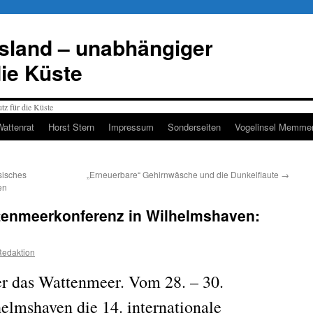
esland – unabhängiger
die Küste
Wattenrat
Horst Stern
Impressum
Sonderseiten
Vogelinsel Memmer
sisches
„Erneuerbare“ Gehirnwäsche und die Dunkelflaute
→
en
ttenmeerkonferenz in Wilhelmshaven:
Redaktion
er das Wattenmeer. Vom 28. – 30.
lmshaven die 14. internationale