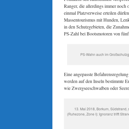
Ranger, die allerdings immer noch 
einmal Platzverweise erteilen dürf
Massentourismus mit Hunden, Lenk
in den Schutzgebieten, die Zunahme
PS-Zahl bei Bootsmotoren von fünf
PS-Wahn auch im Großschutzgeb
Eine angepasste Befahrensregelung 
werden auf den Inseln bestimmte E
wie Zwergseeschwalben oder Seereg
13. Mai 2018, Borkum, Südstrand,
(Ruhezone, Zone I): Ignoranz trifft Str