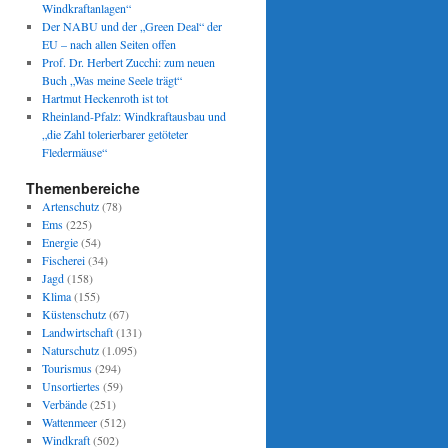
Windkraftanlagen“
Der NABU und der „Green Deal“ der
EU – nach allen Seiten offen
Prof. Dr. Herbert Zucchi: zum neuen
Buch „Was meine Seele trägt“
Hartmut Heckenroth ist tot
Rheinland-Pfalz: Windkraftausbau und
„die Zahl tolerierbarer getöteter
Fledermäuse“
Themenbereiche
Artenschutz
(78)
Ems
(225)
Energie
(54)
Fischerei
(34)
Jagd
(158)
Klima
(155)
Küstenschutz
(67)
Landwirtschaft
(131)
Naturschutz
(1.095)
Tourismus
(294)
Unsortiertes
(59)
Verbände
(251)
Wattenmeer
(512)
Windkraft
(502)