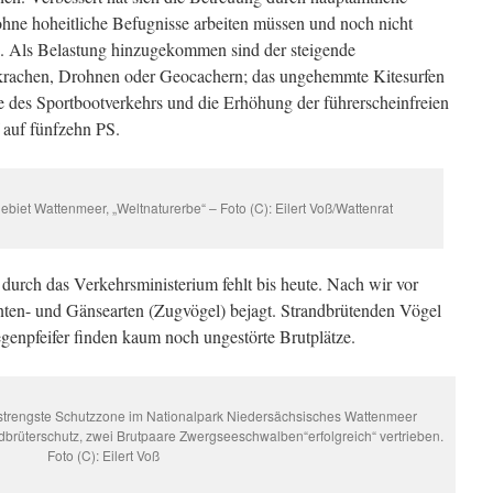
ohne hoheitliche Befugnisse arbeiten müssen und noch nicht
en. Als Belastung hinzugekommen sind der steigende
rachen, Drohnen oder Geocachern; das ungehemmte Kitesurfen
 des Sportbootverkehrs und die Erhöhung der führerscheinfreien
 auf fünfzehn PS.
iet Wattenmeer, „Weltnaturerbe“ – Foto (C): Eilert Voß/Wattenrat
durch das Verkehrsministerium fehlt bis heute. Nach wir vor
nten- und Gänsearten (Zugvögel) bejagt. Strandbrütenden Vögel
enpfeifer finden kaum noch ungestörte Brutplätze.
 strengste Schutzzone im Nationalpark Niedersächsisches Wattenmeer
andbrüterschutz, zwei Brutpaare Zwergseeschwalben“erfolgreich“ vertrieben.
Foto (C): Eilert Voß