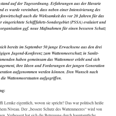
 stand auf der Tagesordnung. Erfahrungen aus der Havarie
d es wurde vereinbart, dass neben einer Intensivierung des
afenwirtschaft auch die Wirksamkeit des vor 20 Jahren für das
 eingerichtete Schifffahrts-Sondergebiet (PSSA) evaluiert und
tsorganisation ggf. neue Maßnahmen für einen besseren Schutz
ch bereits im September 50 junge Erwachsene aus den drei
ägigen Jugend-Konferenz zum Wattenmeerschutz in Sankt-
nehmenden haben gemeinsam das Wattenmeer erlebt und sich
gagement, ihre Ideen und Forderungen der jungen Generation
ooperation aufgenommen werden können. Den Wunsch nach
die Wattenmeerstaaten aufgegriffen.
ng:
fi Lemke eigentlich, wovon sie spricht? Das war politisch heiße
ohem Niveau. Der „bessere Schutz des Wattenmeeres“ wird von
chen. Verbessert hat sich die Betreuung durch hauptamtliche