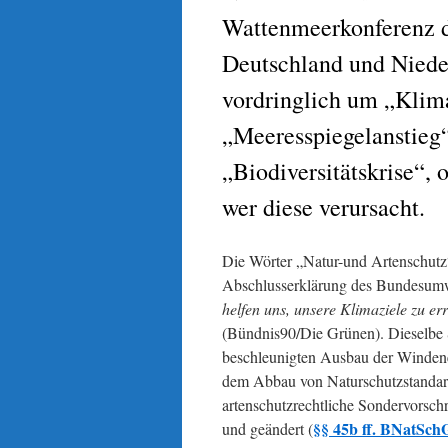
Wattenmeerkonferenz d
Deutschland und Nieder
vordringlich um „Klim
„Meeresspiegelanstieg“
„Biodiversitätskrise“, 
wer diese verursacht.
Die Wörter „Natur-und Artenschutz“
Abschlusserklärung des Bundesumwe
helfen uns, unsere Klimaziele zu er
(Bündnis90/Die Grünen). Dieselbe 
beschleunigten Ausbau der Windenerg
dem Abbau von Naturschutzstandard
artenschutzrechtliche Sondervorsch
§§ 45b ff. BNatSch
und geändert (