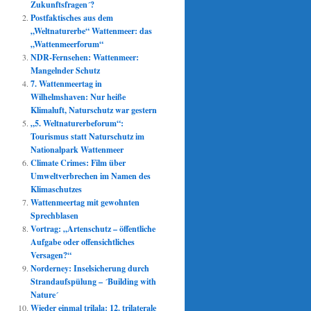
Zukunftsfragen´?
Postfaktisches aus dem
„Weltnaturerbe“ Wattenmeer: das
„Wattenmeerforum“
NDR-Fernsehen: Wattenmeer:
Mangelnder Schutz
7. Wattenmeertag in
Wilhelmshaven: Nur heiße
Klimaluft, Naturschutz war gestern
„5. Weltnaturerbeforum“:
Tourismus statt Naturschutz im
Nationalpark Wattenmeer
Climate Crimes: Film über
Umweltverbrechen im Namen des
Klimaschutzes
Wattenmeertag mit gewohnten
Sprechblasen
Vortrag: „Artenschutz – öffentliche
Aufgabe oder offensichtliches
Versagen?“
Norderney: Inselsicherung durch
Strandaufspülung – ´Building with
Nature´
Wieder einmal trilala: 12. trilaterale