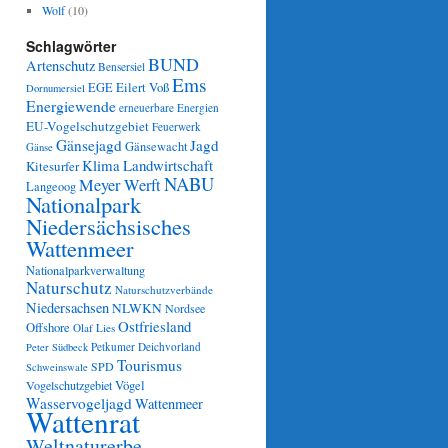
Wolf
(10)
Schlagwörter
BUND
Artenschutz
Bensersiel
Ems
Eilert Voß
EGE
Dornumersiel
Energiewende
erneuerbare Energien
EU-Vogelschutzgebiet
Feuerwerk
Gänsejagd
Jagd
Gänsewacht
Gänse
Klima
Landwirtschaft
Kitesurfer
NABU
Meyer Werft
Langeoog
Nationalpark
Niedersächsisches
Wattenmeer
Nationalparkverwaltung
Naturschutz
Naturschutzverbände
Niedersachsen
NLWKN
Nordsee
Ostfriesland
Offshore
Olaf Lies
Petkumer Deichvorland
Peter Südbeck
Tourismus
SPD
Schweinswale
Vögel
Vogelschutzgebiet
Wasservogeljagd
Wattenmeer
Wattenrat
Weltnaturerbe