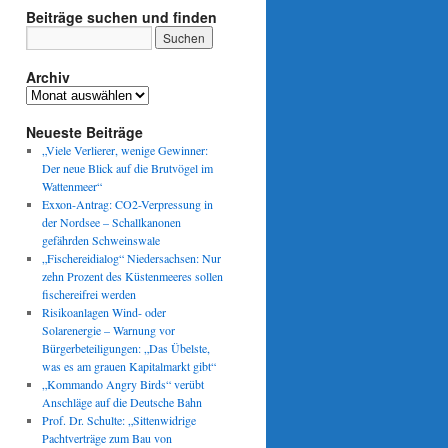
Beiträge suchen und finden
Archiv
Archiv
Neueste Beiträge
„Viele Verlierer, wenige Gewinner:
Der neue Blick auf die Brutvögel im
Wattenmeer“
Exxon-Antrag: CO2-Verpressung in
der Nordsee – Schallkanonen
gefährden Schweinswale
„Fischereidialog“ Niedersachsen: Nur
zehn Prozent des Küstenmeeres sollen
fischereifrei werden
Risikoanlagen Wind- oder
Solarenergie – Warnung vor
Bürgerbeteiligungen: „Das Übelste,
was es am grauen Kapitalmarkt gibt“
„Kommando Angry Birds“ verübt
Anschläge auf die Deutsche Bahn
Prof. Dr. Schulte: „Sittenwidrige
Pachtverträge zum Bau von