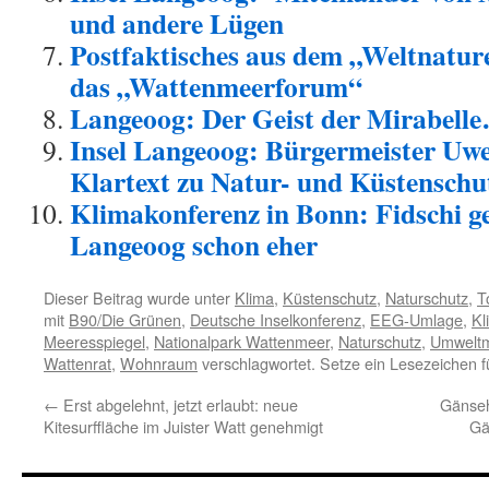
und andere Lügen
Postfaktisches aus dem „Weltnatu
das „Wattenmeerforum“
Langeoog: Der Geist der Mirabell
Insel Langeoog: Bürgermeister Uwe
Klartext zu Natur- und Küstenschu
Klimakonferenz in Bonn: Fidschi ge
Langeoog schon eher
Dieser Beitrag wurde unter
Klima
,
Küstenschutz
,
Naturschutz
,
T
mit
B90/Die Grünen
,
Deutsche Inselkonferenz
,
EEG-Umlage
,
Kl
Meeresspiegel
,
Nationalpark Wattenmeer
,
Naturschutz
,
Umweltmi
Wattenrat
,
Wohnraum
verschlagwortet. Setze ein Lesezeichen 
←
Erst abgelehnt, jetzt erlaubt: neue
Gänseh
Kitesurffläche im Juister Watt genehmigt
Gä