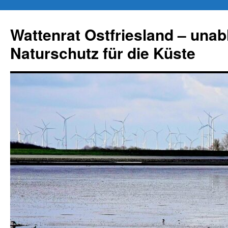
Zum
Inhalt
Wattenrat Ostfriesland – una
springen
Naturschutz für die Küste