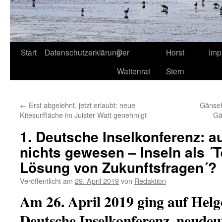
Start
Datenschutzerklärung
Der
Horst
Imp
Wattenrat
Stern
←
Erst abgelehnt, jetzt erlaubt: neue
Gänseh
Kitesurffläche im Juister Watt genehmigt
Gä
1. Deutsche Inselkonferenz: 
nichts gewesen – Inseln als ´T
Lösung von Zukunftsfragen´?
Veröffentlicht am
29. April 2019
von
Redaktion
Am 26. April 2019 ging auf Helgo
Deutsche Inselkonferenz, neudeu