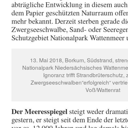
abträgliche Entwicklung in diesem auc
dem Papier geschützten Naturraum offens
mehr bekannt. Derzeit sterben gerade di
Zwergseeschwalbe, Sand- oder Seeregen
Schutzgebiet Nationalpark Wattenmeer 
13. Mai 2018, Borkum, Südstrand, stre
Nationalpark Niedersächsisches Wattenmee
Ignoranz trifft Strandbrüterschutz,
Zwergseeschwalben“erfolgreich“ vertrieb
Voß/Wattenrat
Der Meeresspiegel
steigt weder dramati
gestern, er steigt seit dem Ende der letz
vor ca. 12.000 Jahren und lag damals bis