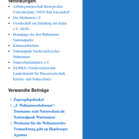
Verlinkungen
Arbeitsgemeinschaft Biologischer
Umweltschutz, 59505 Bad Sassendorf
Der Mellumrat e.V.
Gesellschaft zur Erhaltung der Eulen
e.V. (EGE)
Homepage der drei Wattenmeer-
Nationalparke
Klimanachrichten
Nationalpark Niedersächsisches
Wattenmeer
Naturschutzinitiative e.V.
NLWKN (Niedersächsischer
Landesbetrieb für Wasserwirtschaft,
Küsten- und Naturschutz)
Verwandte Beiträge
Zugvogelspektakel
„5. Weltnaturerbeforum“:
Tourismus statt Naturschutz im
Nationalpark Wattenmeer
Werbeetat für die Weltnaturerbe-
Vermarktung geht an Hamburger
Agentur