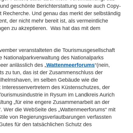
“und geschönte Berichterstattung sowie auch Copy-
tt Recherche. Und genau das merkt der selbständig
t, der nicht mehr bereit ist, als vermeintliche
ngen zu akzeptieren. Was hat das mit dem
ovember veranstalteten die Tourismusgesellschaft
 Nationalparkverwaltung des Nationalparks
er anlässlich des „
Wattenmeerforums
“(nein,
hts zu tun, das ist der Zusammenschluss der
Wilhelmshaven, im selben Gebäude wie die
t Interessenvertretern des Küstenschutzes, der
 Tourismusindustrie in Rysum im Landkreis Aurich
tung „für eine engere Zusammenarbeit an der
. Wer die WebSeite des „Wattenmeerforums“ mit
tile von Regierungsverlautbarungen verfassten
 Gutes für den tatsächlichen Schutz des