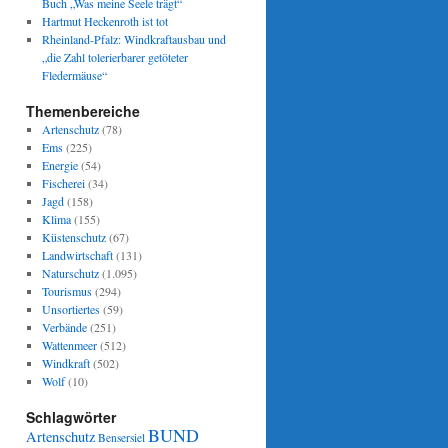
Buch „Was meine Seele trägt“
Hartmut Heckenroth ist tot
Rheinland-Pfalz: Windkraftausbau und
„die Zahl tolerierbarer getöteter
Fledermäuse“
Themenbereiche
Artenschutz
(78)
Ems
(225)
Energie
(54)
Fischerei
(34)
Jagd
(158)
Klima
(155)
Küstenschutz
(67)
Landwirtschaft
(131)
Naturschutz
(1.095)
Tourismus
(294)
Unsortiertes
(59)
Verbände
(251)
Wattenmeer
(512)
Windkraft
(502)
Wolf
(10)
Schlagwörter
BUND
Artenschutz
Bensersiel