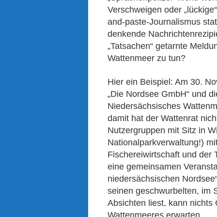
Verschweigen oder „lückige
and-paste-Journalismus sta
denkende Nachrichtenrezipien
„Tatsachen“ getarnte Meldu
Wattenmeer zu tun?
Hier ein Beispiel: Am 30. N
„Die Nordsee GmbH“ und die
Niedersächsisches Wattenme
damit hat der Wattenrat nic
Nutzergruppen mit Sitz in 
Nationalparkverwaltung!) mi
Fischereiwirtschaft und der
eine gemeinsamen Veranstal
niedersächsischen Nordsee“
seinen geschwurbelten, im S
Absichten liest, kann nichts
Wattenmeeres erwarten.