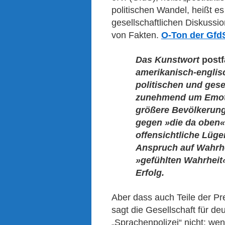
politischen Wandel, heißt es
gesellschaftlichen Diskuss
von Fakten.
O-Ton der Gfd
Das Kunstwort
postf
amerikanisch-engli
politischen und gese
zunehmend um Emoti
größere Bevölkerung
gegen »die da oben« 
offensichtliche Lügen
Anspruch auf Wahrhe
»gefühlten Wahrheit«
Erfolg.
Aber dass auch Teile der Pr
sagt die Gesellschaft für de
„Sprachenpolizei“ nicht: we