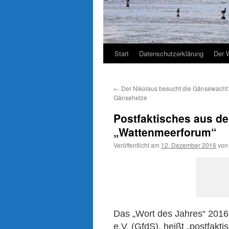
Start
Datenschutzerklärung
Der 
←
Der Nikolaus besucht die Gänsewacht: 
Gänsehetze
Postfaktisches aus d
„Wattenmeerforum“
Veröffentlicht am
12. Dezember 2016
von
Das „Wort des Jahres“ 2016,
e.V. (GfdS), heißt „postfakti