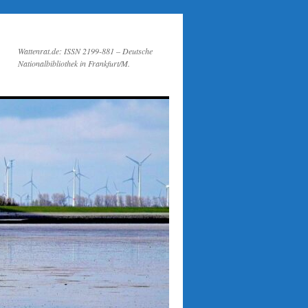
Wattenrat.de: ISSN 2199-881 – Deutsche
Nationalbibliothek in Frankfurt/M.