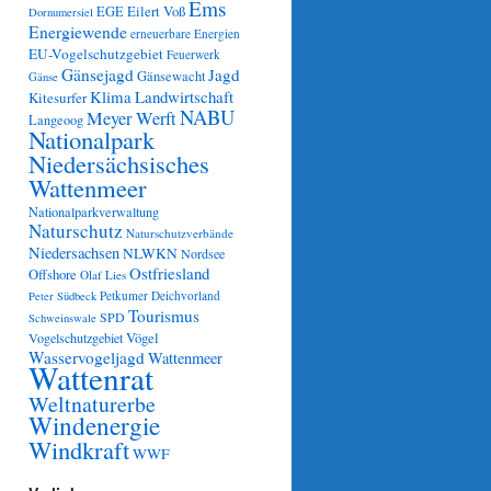
Ems
Eilert Voß
EGE
Dornumersiel
Energiewende
erneuerbare Energien
EU-Vogelschutzgebiet
Feuerwerk
Gänsejagd
Jagd
Gänsewacht
Gänse
Klima
Landwirtschaft
Kitesurfer
NABU
Meyer Werft
Langeoog
Nationalpark
Niedersächsisches
Wattenmeer
Nationalparkverwaltung
Naturschutz
Naturschutzverbände
Niedersachsen
NLWKN
Nordsee
Ostfriesland
Offshore
Olaf Lies
Petkumer Deichvorland
Peter Südbeck
Tourismus
SPD
Schweinswale
Vögel
Vogelschutzgebiet
Wasservogeljagd
Wattenmeer
Wattenrat
Weltnaturerbe
Windenergie
Windkraft
WWF