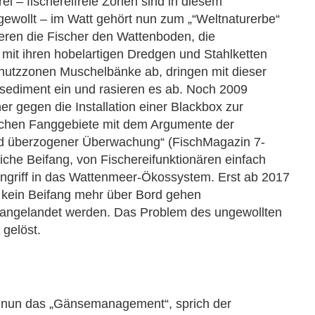
rei – fischereifreie Zonen sind in diesem
 gewollt – im Watt gehört nun zum „“Weltnaturerbe“
ieren die Fischer den Wattenboden, die
mit ihren hobelartigen Dredgen und Stahlketten
hutzzonen Muschelbänke ab, dringen mit dieser
ediment ein und rasieren es ab. Noch 2009
er gegen die Installation einer Blackbox zur
ichen Fanggebiete mit dem Argumente der
nd überzogener Überwachung“ (FischMagazin 7-
iche Beifang, von Fischereifunktionären einfach
 Eingriff in das Wattenmeer-Ökossystem. Erst ab 2017
 kein Beifang mehr über Bord gehen
 angelandet werden. Das Problem des ungewollten
 gelöst.
 nun das „Gänsemanagement“, sprich der