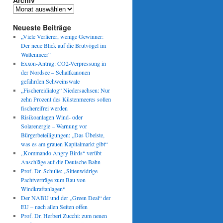
Archiv
Archiv
Neueste Beiträge
„Viele Verlierer, wenige Gewinner:
Der neue Blick auf die Brutvögel im
Wattenmeer“
Exxon-Antrag: CO2-Verpressung in
der Nordsee – Schallkanonen
gefährden Schweinswale
„Fischereidialog“ Niedersachsen: Nur
zehn Prozent des Küstenmeeres sollen
fischereifrei werden
Risikoanlagen Wind- oder
Solarenergie – Warnung vor
Bürgerbeteiligungen: „Das Übelste,
was es am grauen Kapitalmarkt gibt“
„Kommando Angry Birds“ verübt
Anschläge auf die Deutsche Bahn
Prof. Dr. Schulte: „Sittenwidrige
Pachtverträge zum Bau von
Windkraftanlagen“
Der NABU und der „Green Deal“ der
EU – nach allen Seiten offen
Prof. Dr. Herbert Zucchi: zum neuen