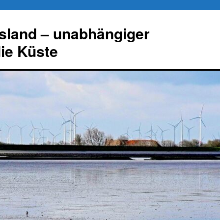
esland – unabhängiger
die Küste