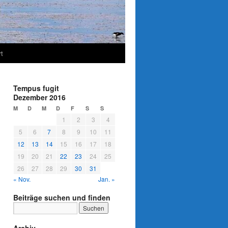
t
Tempus fugit
Dezember 2016
M
D
M
D
F
S
S
1
2
3
4
5
6
7
8
9
10
11
12
13
14
15
16
17
18
19
20
21
22
23
24
25
26
27
28
29
30
31
« Nov.
Jan. »
Beiträge suchen und finden