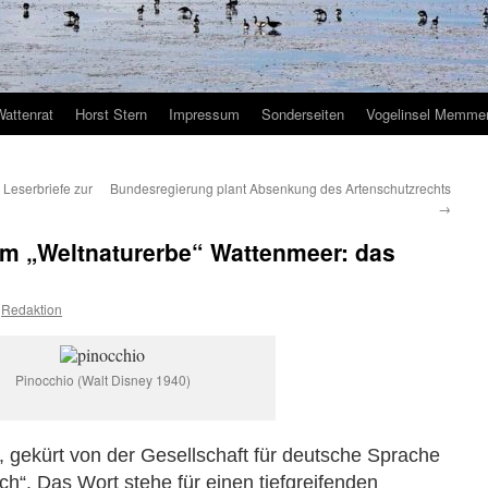
Wattenrat
Horst Stern
Impressum
Sonderseiten
Vogelinsel Memmer
Leserbriefe zur
Bundesregierung plant Absenkung des Artenschutzrechts
→
em „Weltnaturerbe“ Wattenmeer: das
Redaktion
Pinocchio (Walt Disney 1940)
 gekürt von der Gesellschaft für deutsche Sprache
sch“. Das Wort stehe für einen tiefgreifenden