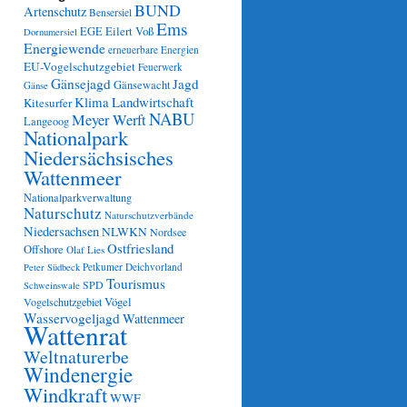
BUND
Artenschutz
Bensersiel
Ems
Eilert Voß
EGE
Dornumersiel
Energiewende
erneuerbare Energien
EU-Vogelschutzgebiet
Feuerwerk
Gänsejagd
Jagd
Gänsewacht
Gänse
Klima
Landwirtschaft
Kitesurfer
NABU
Meyer Werft
Langeoog
Nationalpark
Niedersächsisches
Wattenmeer
Nationalparkverwaltung
Naturschutz
Naturschutzverbände
Niedersachsen
NLWKN
Nordsee
Ostfriesland
Offshore
Olaf Lies
Petkumer Deichvorland
Peter Südbeck
Tourismus
SPD
Schweinswale
Vögel
Vogelschutzgebiet
Wasservogeljagd
Wattenmeer
Wattenrat
Weltnaturerbe
Windenergie
Windkraft
WWF