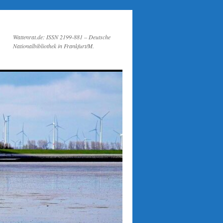
Wattenrat.de: ISSN 2199-881 – Deutsche
Nationalbibliothek in Frankfurt/M.