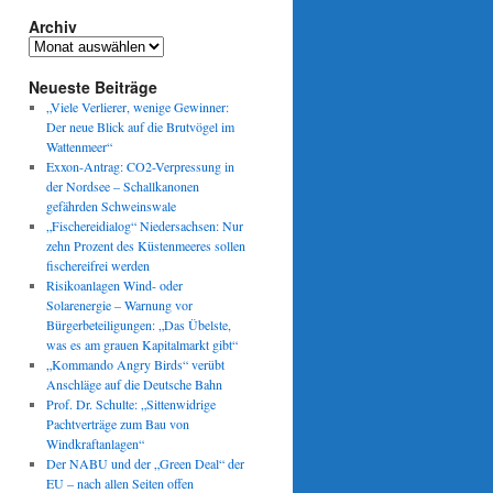
Archiv
Archiv
Neueste Beiträge
„Viele Verlierer, wenige Gewinner:
Der neue Blick auf die Brutvögel im
Wattenmeer“
Exxon-Antrag: CO2-Verpressung in
der Nordsee – Schallkanonen
gefährden Schweinswale
„Fischereidialog“ Niedersachsen: Nur
zehn Prozent des Küstenmeeres sollen
fischereifrei werden
Risikoanlagen Wind- oder
Solarenergie – Warnung vor
Bürgerbeteiligungen: „Das Übelste,
was es am grauen Kapitalmarkt gibt“
„Kommando Angry Birds“ verübt
Anschläge auf die Deutsche Bahn
Prof. Dr. Schulte: „Sittenwidrige
Pachtverträge zum Bau von
Windkraftanlagen“
Der NABU und der „Green Deal“ der
EU – nach allen Seiten offen