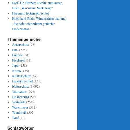
Prof. Dr. Herbert Zucchi: zum neuen
Buch „Was meine Seele trägt“
Hartmut Heckenroth ist tot
Rheinland-Pfalz: Windkraftausbau und
„die Zahl tolerierbarer getöteter
Fledermäuse“
Themenbereiche
Artenschutz
(78)
Ems
(225)
Energie
(54)
Fischerei
(34)
Jagd
(158)
Klima
(155)
Küstenschutz
(67)
Landwirtschaft
(131)
Naturschutz
(1.095)
Tourismus
(294)
Unsortiertes
(59)
Verbände
(251)
Wattenmeer
(512)
Windkraft
(502)
Wolf
(10)
Schlagwörter