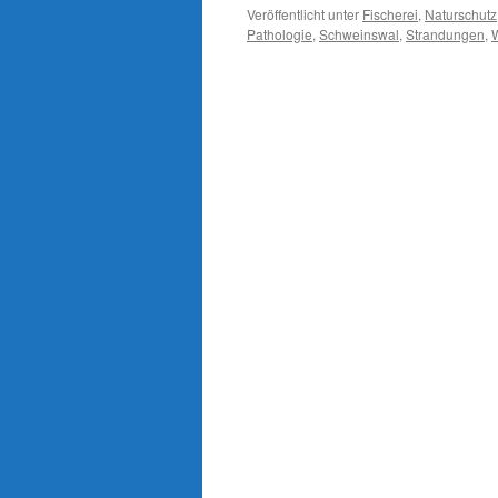
Veröffentlicht unter
Fischerei
,
Naturschutz
Pathologie
,
Schweinswal
,
Strandungen
,
W