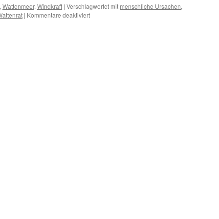
,
Wattenmeer
,
Windkraft
|
Verschlagwortet mit
menschliche Ursachen
,
für
attenrat
|
Kommentare deaktiviert
Zur
Pathologie
gestrandeter
Schweinswale
unter
besonderer
Berücksichtigung
der
anthropogenen
Ursachen