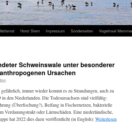
Wattenrat
Horst Stern
Impressum
Sonderseiten
Vogelinsel Memmer
andeter Schweinswale unter besonderer
 anthropogenen Ursachen
tion
 gefährlich, immer wieder kommt es zu Strandungen, auch zu
in den Niederlanden. Die Todesursachsen sind vielfältig:
hrung (Überfischung?), Beifang in Fischernetzen, bakterielle
im Verdauungstrakt oder Lärmschäden. Eine niederländische,
ppe hat 2022 dies dazu veröffentlicht (in English):
Weiterlesen