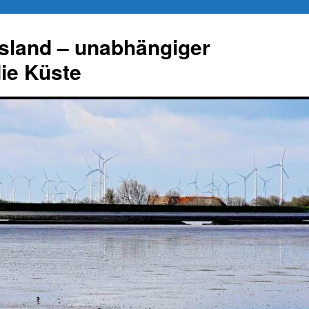
esland – unabhängiger
die Küste