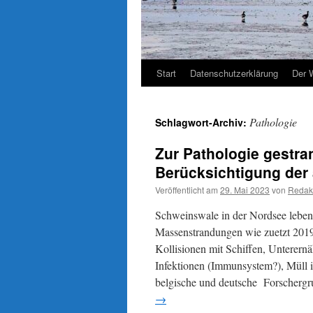
Start
Datenschutzerklärung
Der 
Pathologie
Schlagwort-Archiv:
Zur Pathologie gestr
Berücksichtigung der
Veröffentlicht am
29. Mai 2023
von
Redak
Schweinswale in der Nordsee leben
Massenstrandungen wie zuetzt 2019 
Kollisionen mit Schiffen, Unterernä
Infektionen (Immunsystem?), Müll 
belgische und deutsche Forschergru
→