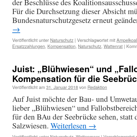
der Beschlüsse des Koalitionsausschus
Für die Durchsetzung dieser Absicht mü
Bundesnaturschutzgesetz erneut geände
→
Veröffentlicht unter
Naturschutz
|
Verschlagwortet mit
Ampelkoali
Ersatzzahlungen
,
Kompensation
,
Naturschutz
,
Wattenrat
|
Komme
Juist: „Blühwiesen“ und „Fall
Kompensation für die Seebrü
Veröffentlicht am
31. Januar 2018
von
Redaktion
Auf Juist möchte der Bau- und Umweta
lieber „Blühwiesen“ und Fallobstberei
für den BAu der Seebrücke sehen, statt 
Salzwiesen.
Weiterlesen
→
Veröffentlicht unter
Naturschutz
,
Wattenmeer
|
Verschlagwortet 