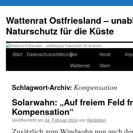
Zum
Inhalt
Wattenrat Ostfriesland – una
springen
Naturschutz für die Küste
Start
Datenschutzerklärung
Der
Horst
Imp
Wattenrat
Stern
Kompensation
Schlagwort-Archiv:
Solarwahn: „Auf freiem Feld fr
Kompensation“
Veröffentlicht am
24. Februar 2024
von
Redaktion
Zusätzlich zum Windwahn nun auch der 