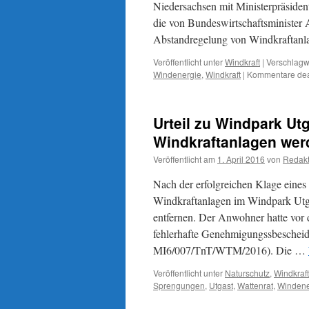
Niedersachsen mit Ministerpräside
die von Bundeswirtschaftsminister
Abstandregelung von Windkraftanl
Veröffentlicht unter
Windkraft
|
Verschlagwo
Windenergie
,
Windkraft
|
Kommentare deak
Urteil zu Windpark Ut
Windkraftanlagen wer
Veröffentlicht am
1. April 2016
von
Redakt
Nach der erfolgreichen Klage eines
Windkraftanlagen im Windpark Ut
entfernen. Der Anwohner hatte vor
fehlerhafte Genehmigungssbescheid
MI6/007/TnT/WTM/2016). Die …
Veröffentlicht unter
Naturschutz
,
Windkraft
Sprengungen
,
Utgast
,
Wattenrat
,
Windene