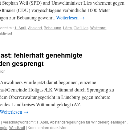
nt Stephan Weil (SPD) und Umweltminister Lies vehement gegen
 Altmaier (CDU) vorgeschlagene verbindliche 1000 Meter-
agen zur Bebauung gewehrt.
Weiterlesen
→
rtet mit
1. April
,
Abstand
,
Bebauung
,
Lärm
,
Olaf Lies
,
Wattenrat
,
für
tiviert
Umweltminister
Olaf
Lies
gast: fehlerhaft genehmigte
(SPD)
und
den gesprengt
die
ion
Windenergie:
vom
 Anwohners wurde jetzt damit begonnen, einzelne
Saulus
zum
gast/Gemeinde Holtgast/LK Wittmund durch Sprengung zu
Paulus?
 dem Oberverwaltungsgericht in Lüneburg gegen mehrere
e des Landkreises Wittmund geklagt (AZ:
Weiterlesen
→
|
Verschlagwortet mit
1. April
,
Abstandsregelungen für Windenergieanlagen
,
für
rgie
,
Windkraft
|
Kommentare deaktiviert
Urteil