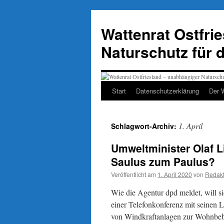
Zum
Inhalt
Wattenrat Ostfri
springen
Naturschutz für 
Start
Datenschutzerklärung
Der 
1. April
Schlagwort-Archiv:
Umweltminister Olaf L
Saulus zum Paulus?
Veröffentlicht am
1. April 2020
von
Redakt
Wie die Agentur dpd meldet, will s
einer Telefonkonferenz mit seinen
von Windkraftanlagen zur Wohnbeba