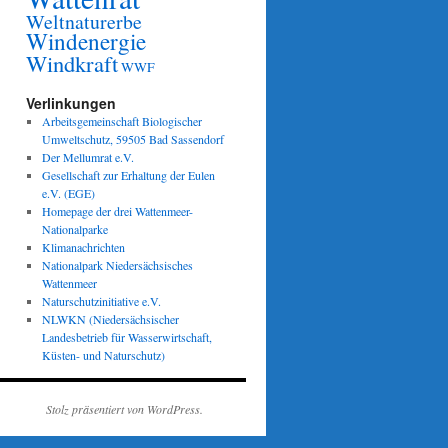
Weltnaturerbe
Windenergie
Windkraft
WWF
Verlinkungen
Arbeitsgemeinschaft Biologischer
Umweltschutz, 59505 Bad Sassendorf
Der Mellumrat e.V.
Gesellschaft zur Erhaltung der Eulen
e.V. (EGE)
Homepage der drei Wattenmeer-
Nationalparke
Klimanachrichten
Nationalpark Niedersächsisches
Wattenmeer
Naturschutzinitiative e.V.
NLWKN (Niedersächsischer
Landesbetrieb für Wasserwirtschaft,
Küsten- und Naturschutz)
Stolz präsentiert von WordPress.