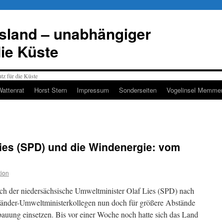
esland – unabhängiger
die Küste
Wattenrat
Horst Stern
Impressum
Sonderseiten
Vogelinsel Memmer
ies (SPD) und die Windenergie: vom
ion
ich der niedersächsische Umweltminister Olaf Lies (SPD) nach
 Länder-Umweltministerkollegen nun doch für größere Abstände
uung einsetzen. Bis vor einer Woche noch hatte sich das Land