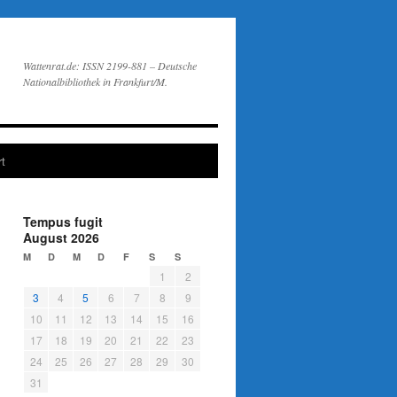
Wattenrat.de: ISSN 2199-881 – Deutsche
Nationalbibliothek in Frankfurt/M.
t
Tempus fugit
August 2026
M
D
M
D
F
S
S
1
2
3
4
5
6
7
8
9
10
11
12
13
14
15
16
17
18
19
20
21
22
23
24
25
26
27
28
29
30
31