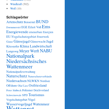
Windkraft
(502)
Wolf
(10)
Schlagwörter
BUND
Artenschutz
Bensersiel
Ems
Eilert Voß
EGE
Dornumersiel
Energiewende
erneuerbare Energien
EU-Vogelschutzgebiet
Feuerwerk
Gänsejagd
Jagd
Gänsewacht
Gänse
Klima
Landwirtschaft
Kitesurfer
NABU
Meyer Werft
Langeoog
Nationalpark
Niedersächsisches
Wattenmeer
Nationalparkverwaltung
Naturschutz
Naturschutzverbände
Niedersachsen
NLWKN
Nordsee
Ostfriesland
Offshore
Olaf Lies
Petkumer Deichvorland
Peter Südbeck
Tourismus
SPD
Schweinswale
Vögel
Vogelschutzgebiet
Wasservogeljagd
Wattenmeer
Wattenrat