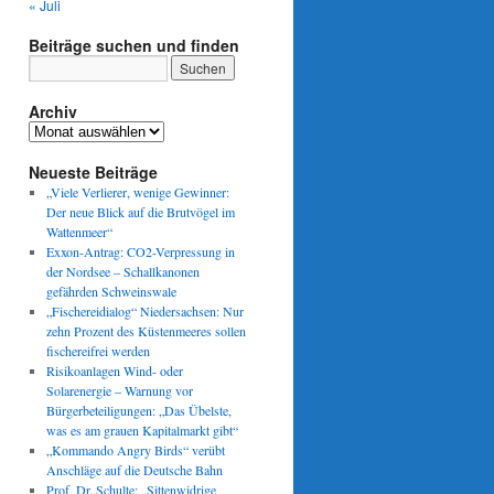
« Juli
Beiträge suchen und finden
Archiv
Archiv
Neueste Beiträge
„Viele Verlierer, wenige Gewinner:
Der neue Blick auf die Brutvögel im
Wattenmeer“
Exxon-Antrag: CO2-Verpressung in
der Nordsee – Schallkanonen
gefährden Schweinswale
„Fischereidialog“ Niedersachsen: Nur
zehn Prozent des Küstenmeeres sollen
fischereifrei werden
Risikoanlagen Wind- oder
Solarenergie – Warnung vor
Bürgerbeteiligungen: „Das Übelste,
was es am grauen Kapitalmarkt gibt“
„Kommando Angry Birds“ verübt
Anschläge auf die Deutsche Bahn
Prof. Dr. Schulte: „Sittenwidrige