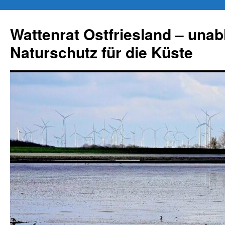
Zum
Inhalt
Wattenrat Ostfriesland – una
springen
Naturschutz für die Küste