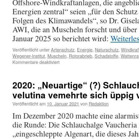
Offshore-Windkraftanlagen, die angebli
Energien zentral“ seien „für den Schutz
Folgen des Klimawandels“, so Dr. Gise
AWI, die an Muscheln forscht und über 
Januar 2025 so berichtet wird:
Weiterle
Veröffentlicht unter
Artenschutz
,
Energie
,
Naturschutz
,
Windkraf
Wegener-Institut
,
Muscheln
,
Rotorabrieb
,
Schadstoffe
,
Wattenra
für
Kommentare deaktiviert
Alfred-
Wegener-
Institut:
2020: „Neuartige“ (?) Schlauc
„Windparks
velutina vemehrte sich üppig v
im
Meer
Veröffentlicht am
10. Januar 2021
von
Redaktion
nicht
verteufeln
Im Dezember 2020 machte eine alarmi
–
die Runde: Die Schlauchalge Vaucheria v
erneuerbare
Energien
„eingeschleppte Algenart, die dieses Jah
zentral