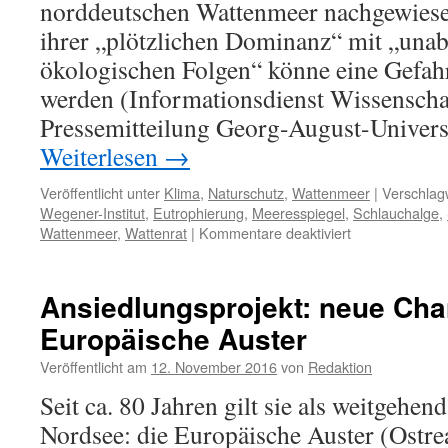
norddeutschen Wattenmeer nachgewiese
für
den
ihrer „plötzlichen Dominanz“ mit „una
Schutz
ökologischen Folgen“ könne eine Gefah
der
Natur“
werden (Informationsdienst Wissenscha
Pressemitteilung Georg-August-Universi
Weiterlesen
→
Veröffentlicht unter
Klima
,
Naturschutz
,
Wattenmeer
|
Verschlagw
Wegener-Institut
,
Eutrophierung
,
Meeresspiegel
,
Schlauchalge
,
für
Wattenmeer
,
Wattenrat
|
Kommentare deaktiviert
2020:
„Neuartige“
(?)
Ansiedlungsprojekt: neue Cha
Schlauchalge
Europäische Auster
Vaucheria
velutina
Veröffentlicht am
12. November 2016
von
Redaktion
vemehrte
sich
Seit ca. 80 Jahren gilt sie als weitgehen
üppig
Nordsee: die Europäische Auster (Ostre
vor