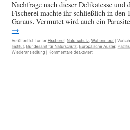
Sylt
Nachfrage nach dieser Delikatesse und 
Fischerei machte ihr schließlich in den
Garaus. Vermutet wird auch ein Parasit
→
Veröffentlicht unter
Fischerei
,
Naturschutz
,
Wattenmeer
|
Versch
Institut
,
Bundesamt für Naturschutz
,
Europäische Auster
,
Pazifi
für
Wiederansiedlung
|
Kommentare deaktiviert
Ansiedlungsprojekt:
neue
Chancen
für
die
Europäische
Auster