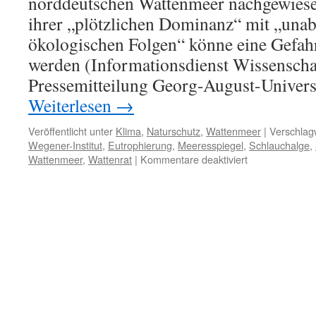
norddeutschen Wattenmeer nachgewiese
ihrer „plötzlichen Dominanz“ mit „una
ökologischen Folgen“ könne eine Gefah
werden (Informationsdienst Wissenscha
Pressemitteilung Georg-August-Universi
Weiterlesen
→
Veröffentlicht unter
Klima
,
Naturschutz
,
Wattenmeer
|
Verschlagw
Wegener-Institut
,
Eutrophierung
,
Meeresspiegel
,
Schlauchalge
,
für
Wattenmeer
,
Wattenrat
|
Kommentare deaktiviert
2020:
„Neuartige“
(?)
Schlauchalge
Vaucheria
velutina
vemehrte
sich
üppig
vor
Sylt