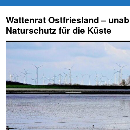
Zum
Inhalt
Wattenrat Ostfriesland – una
springen
Naturschutz für die Küste