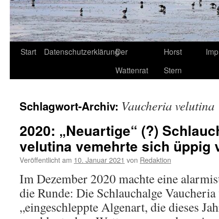
Start
Datenschutzerklärung
Der
Horst
Imp
Wattenrat
Stern
Vaucheria velutina
Schlagwort-Archiv:
2020: „Neuartige“ (?) Schlauc
velutina vemehrte sich üppig v
Veröffentlicht am
10. Januar 2021
von
Redaktion
Im Dezember 2020 machte eine alarmi
die Runde: Die Schlauchalge Vaucheria v
„eingeschleppte Algenart, die dieses Jah