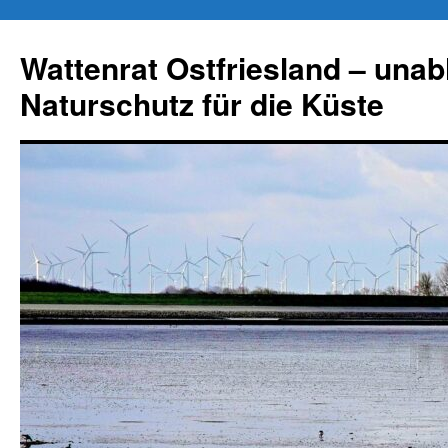
Zum
Inhalt
Wattenrat Ostfriesland – una
springen
Naturschutz für die Küste