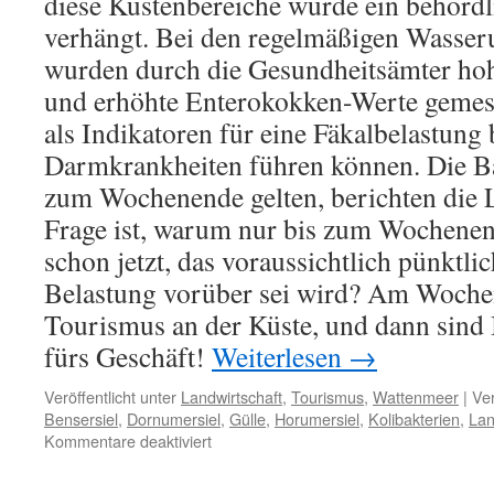
diese Küstenbereiche wurde ein behörd
verhängt. Bei den regelmäßigen Wasse
wurden durch die Gesundheitsämter hoh
und erhöhte Enterokokken-Werte gemes
als Indikatoren für eine Fäkalbelastung 
Darmkrankheiten führen können. Die Ba
zum Wochenende gelten, berichten die 
Frage ist, warum nur bis zum Wochene
schon jetzt, das voraussichtlich pünkt
Belastung vorüber sei wird? Am Woch
Tourismus an der Küste, und dann sind 
fürs Geschäft!
Weiterlesen
→
Veröffentlicht unter
Landwirtschaft
,
Tourismus
,
Wattenmeer
|
Ver
Bensersiel
,
Dornumersiel
,
Gülle
,
Horumersiel
,
Kolibakterien
,
Lan
für
Kommentare deaktiviert
Badeverbote
an