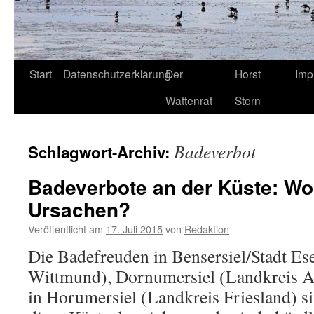
Start
Datenschutzerklärung
Der
Horst
Imp
Wattenrat
Stern
Badeverbot
Schlagwort-Archiv:
Badeverbote an der Küste: Wo 
Ursachen?
Veröffentlicht am
17. Juli 2015
von
Redaktion
Die Badefreuden in Bensersiel/Stadt Es
Wittmund), Dornumersiel (Landkreis A
in Horumersiel (Landkreis Friesland) si