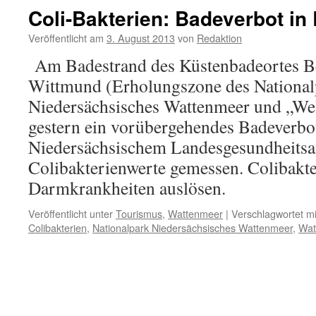
der
Coli-Bakterien: Badeverbot in
Küste:
Wo
Veröffentlicht am
3. August 2013
von
Redaktion
liegen
Am Badestrand des Küstenbadeortes Be
die
Ursachen?
Wittmund (Erholungszone des National
Niedersächsisches Wattenmeer und „Welt
gestern ein vorübergehendes Badeverbo
Niedersächsischem Landesgesundheitsam
Colibakterienwerte gemessen. Colibakt
Darmkrankheiten auslösen.
Veröffentlicht unter
Tourismus
,
Wattenmeer
|
Verschlagwortet mi
Colibakterien
,
Nationalpark Niedersächsisches Wattenmeer
,
Wat