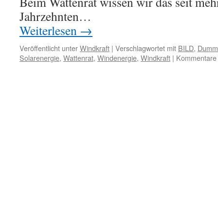
Beim Wattenrat wissen wir das seit mehr
Jahrzehnten…
Weiterlesen
→
Veröffentlicht unter
Windkraft
|
Verschlagwortet mit
BILD
,
Dummh
Solarenergie
,
Wattenrat
,
Windenergie
,
Windkraft
|
Kommentare d