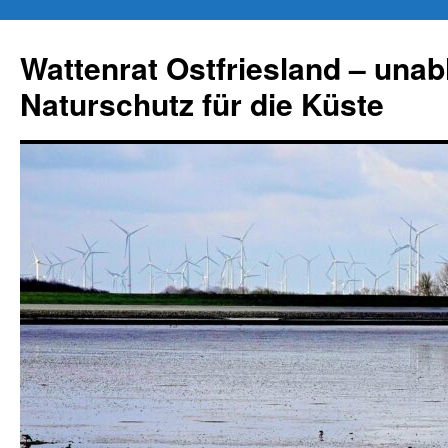
Zum
Inhalt
Wattenrat Ostfriesland – una
springen
Naturschutz für die Küste