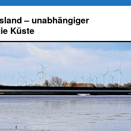
esland – unabhängiger
die Küste