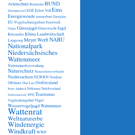
BUND
Artenschutz
Bensersiel
Ems
Eilert Voß
EGE
Dornumersiel
Energiewende
erneuerbare Energien
EU-Vogelschutzgebiet
Feuerwerk
Gänsejagd
Jagd
Gänsewacht
Gänse
Klima
Landwirtschaft
Kitesurfer
NABU
Meyer Werft
Langeoog
Nationalpark
Niedersächsisches
Wattenmeer
Nationalparkverwaltung
Naturschutz
Naturschutzverbände
Niedersachsen
NLWKN
Nordsee
Ostfriesland
Offshore
Olaf Lies
Petkumer Deichvorland
Peter Südbeck
Tourismus
SPD
Schweinswale
Vögel
Vogelschutzgebiet
Wasservogeljagd
Wattenmeer
Wattenrat
Weltnaturerbe
Windenergie
Windkraft
WWF