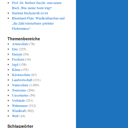
Prof. Dr. Herbert Zucchi: zum neuen
Buch „Was meine Seele trägt“
Hartmut Heckenroth ist tot
Rheinland-Pfalz: Windkraftausbau und
„die Zahl tolerierbarer getöteter
Fledermäuse“
Themenbereiche
Artenschutz
(78)
Ems
(225)
Energie
(54)
Fischerei
(34)
Jagd
(158)
Klima
(155)
Küstenschutz
(67)
Landwirtschaft
(131)
Naturschutz
(1.095)
Tourismus
(294)
Unsortiertes
(59)
Verbände
(251)
Wattenmeer
(512)
Windkraft
(502)
Wolf
(10)
Schlagwörter