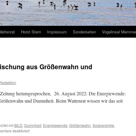
Wattenrat
Horst Stern
Impressum
Sonderseiten
Vogelinsel Memmer
Mischung aus Größenwahn und
Redaktion
LD-Zeitung herumgesprochen, 26. August 2022: Die Energiewende:
 Größenwahn und Dummheit. Beim Wattenrat wissen wir das seit
rtet mit
BILD
,
Dummheit
,
Energiewende
,
Größenwahn
,
Solarenergie
,
für
ntare deaktiviert
Die