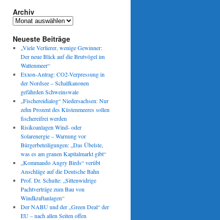
Archiv
Archiv
Neueste Beiträge
„Viele Verlierer, wenige Gewinner:
Der neue Blick auf die Brutvögel im
Wattenmeer“
Exxon-Antrag: CO2-Verpressung in
der Nordsee – Schallkanonen
gefährden Schweinswale
„Fischereidialog“ Niedersachsen: Nur
zehn Prozent des Küstenmeeres sollen
fischereifrei werden
Risikoanlagen Wind- oder
Solarenergie – Warnung vor
Bürgerbeteiligungen: „Das Übelste,
was es am grauen Kapitalmarkt gibt“
„Kommando Angry Birds“ verübt
Anschläge auf die Deutsche Bahn
Prof. Dr. Schulte: „Sittenwidrige
Pachtverträge zum Bau von
Windkraftanlagen“
Der NABU und der „Green Deal“ der
EU – nach allen Seiten offen