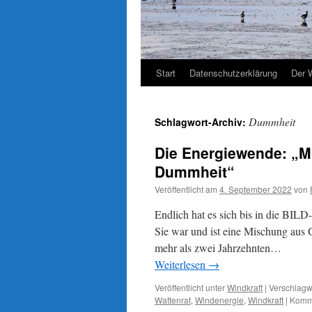
Start
Datenschutzerklärung
Der 
Dummheit
Schlagwort-Archiv:
Die Energiewende: „
Dummheit“
Veröffentlicht am
4. September 2022
von
Endlich hat es sich bis in die BI
Sie war und ist eine Mischung aus
mehr als zwei Jahrzehnten…
Weiterlesen
→
Veröffentlicht unter
Windkraft
|
Verschlagwo
Wattenrat
,
Windenergie
,
Windkraft
|
Komme