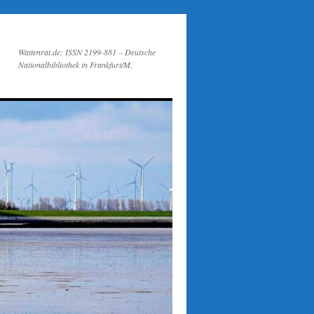
Wattenrat.de: ISSN 2199-881 – Deutsche
Nationalbibliothek in Frankfurt/M.