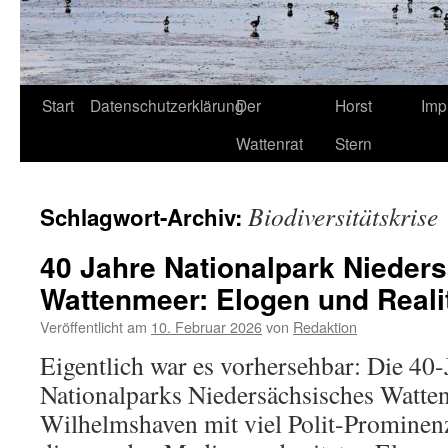
Start
Datenschutzerklärung
Der
Horst
Imp
Wattenrat
Stern
Biodiversitätskrise
Schlagwort-Archiv:
40 Jahre Nationalpark Nieder
Wattenmeer: Elogen und Realit
Veröffentlicht am
10. Februar 2026
von
Redaktion
Eigentlich war es vorhersehbar: Die 40-
Nationalparks Niedersächsisches Watte
Wilhelmshaven mit viel Polit-Prominen