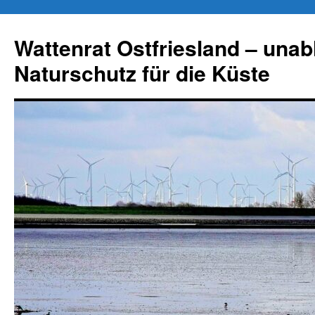
Zum
Inhalt
Wattenrat Ostfriesland – una
springen
Naturschutz für die Küste