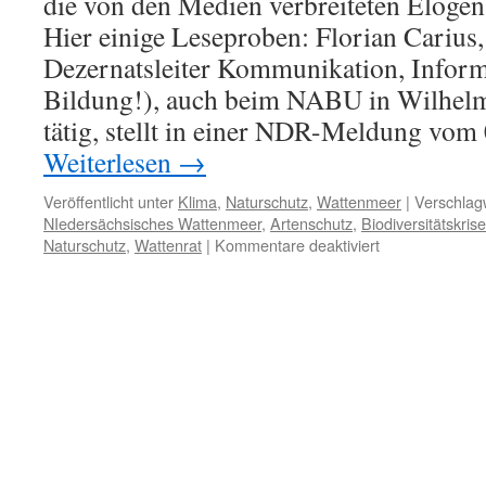
die von den Medien verbreiteten Elogen
Hier einige Leseproben: Florian Carius,
Dezernatsleiter Kommunikation, Inform
Bildung!), auch beim NABU in Wilhelm
tätig, stellt in einer NDR-Meldung vom 
Weiterlesen
→
Veröffentlicht unter
Klima
,
Naturschutz
,
Wattenmeer
|
Verschlagw
NIedersächsisches Wattenmeer
,
Artenschutz
,
Biodiversitätskrise
für
Naturschutz
,
Wattenrat
|
Kommentare deaktiviert
40
Jahre
Nationalpark
Niedersächsisc
Wattenmeer:
Elogen
und
Realitätsverlust