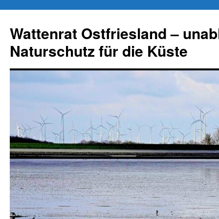
Zum
Inhalt
Wattenrat Ostfriesland – una
springen
Naturschutz für die Küste