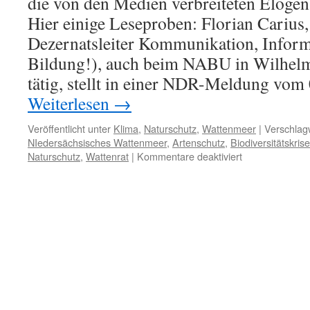
die von den Medien verbreiteten Elogen
Hier einige Leseproben: Florian Carius,
Dezernatsleiter Kommunikation, Inform
Bildung!), auch beim NABU in Wilhelm
tätig, stellt in einer NDR-Meldung vom 
Weiterlesen
→
Veröffentlicht unter
Klima
,
Naturschutz
,
Wattenmeer
|
Verschlagw
NIedersächsisches Wattenmeer
,
Artenschutz
,
Biodiversitätskrise
für
Naturschutz
,
Wattenrat
|
Kommentare deaktiviert
40
Jahre
Nationalpark
Niedersächsisc
Wattenmeer:
Elogen
und
Realitätsverlust