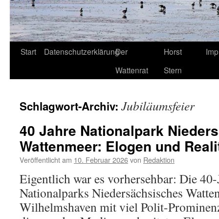
Start
Datenschutzerklärung
Der
Horst
Imp
Wattenrat
Stern
Jubiläumsfeier
Schlagwort-Archiv:
40 Jahre Nationalpark Nieder
Wattenmeer: Elogen und Realit
Veröffentlicht am
10. Februar 2026
von
Redaktion
Eigentlich war es vorhersehbar: Die 40-
Nationalparks Niedersächsisches Watte
Wilhelmshaven mit viel Polit-Prominen