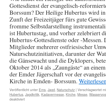
Gottesdienst der evangelisch-reformier
Borssum? Der Heilige Hubertus wird in
Zunft der Freizeitjäger fürs gute Gewiss
fromme Selbstdarstellung instrumental
ist Hubertustag, und vorher zelebriert d
Hubertus-Gottesdienste oder -Messen. D
Mitglieder mehrerer ostfriesischer Umw
Naturschutzinitiativen, darunter der Wat
die Gänsewacht und die Dyklopers, betei
Oktober 2014 als „Zaungäste“ an einem
der Emder Jägerschaft vor der evangeli
Kirche in Emden- Borssum.
Weiterlese
Veröffentlicht unter
Ems
,
Jagd
,
Naturschutz
|
Verschlagwortet mi
Hubertus
,
Jagdkritik
,
Kadavermesse
,
Kirche
,
Messe
,
Wasservog
für
deaktiviert
„Kadavermesse“: