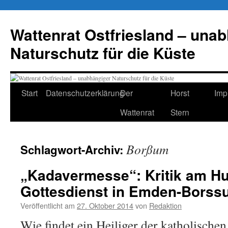
Zum
Inhalt
Wattenrat Ostfriesland – una
springen
Naturschutz für die Küste
Start
Datenschutzerklärung
Der
Horst
Imp
Wattenrat
Stern
Borßum
Schlagwort-Archiv:
„Kadavermesse“: Kritik am Hu
Gottesdienst in Emden-Borss
Veröffentlicht am
27. Oktober 2014
von
Redaktion
Wie findet ein Heiliger der katholischen