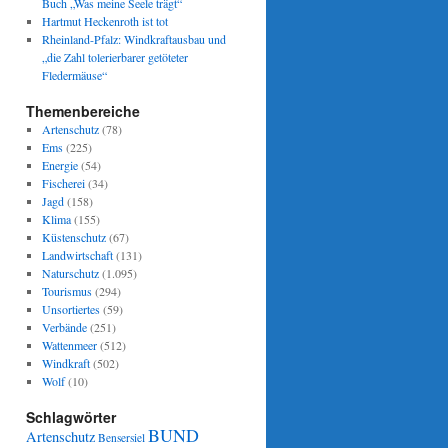
Buch „Was meine Seele trägt“
Hartmut Heckenroth ist tot
Rheinland-Pfalz: Windkraftausbau und
„die Zahl tolerierbarer getöteter
Fledermäuse“
Themenbereiche
Artenschutz
(78)
Ems
(225)
Energie
(54)
Fischerei
(34)
Jagd
(158)
Klima
(155)
Küstenschutz
(67)
Landwirtschaft
(131)
Naturschutz
(1.095)
Tourismus
(294)
Unsortiertes
(59)
Verbände
(251)
Wattenmeer
(512)
Windkraft
(502)
Wolf
(10)
Schlagwörter
BUND
Artenschutz
Bensersiel