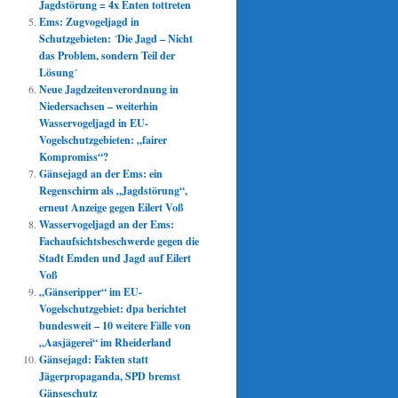
Jagdstörung = 4x Enten tottreten
Ems: Zugvogeljagd in
Schutzgebieten: ´Die Jagd – Nicht
das Problem, sondern Teil der
Lösung´
Neue Jagdzeitenverordnung in
Niedersachsen – weiterhin
Wasservogeljagd in EU-
Vogelschutzgebieten: „fairer
Kompromiss“?
Gänsejagd an der Ems: ein
Regenschirm als „Jagdstörung“,
erneut Anzeige gegen Eilert Voß
Wasservogeljagd an der Ems:
Fachaufsichtsbeschwerde gegen die
Stadt Emden und Jagd auf Eilert
Voß
„Gänseripper“ im EU-
Vogelschutzgebiet: dpa berichtet
bundesweit – 10 weitere Fälle von
„Aasjägerei“ im Rheiderland
Gänsejagd: Fakten statt
Jägerpropaganda, SPD bremst
Gänseschutz