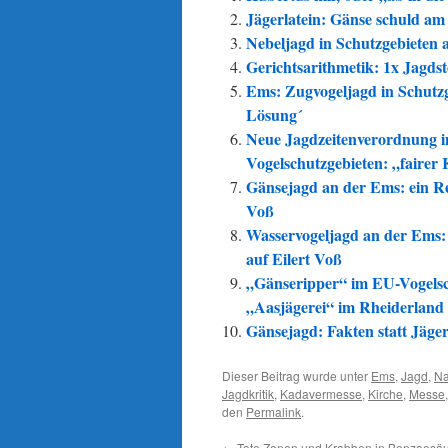
Jägerlatein: Gänse schuld a
Nebeljagd in Schutzgebieten 
Gerichtsarithmetik: 1x Jagdst
Ems: Zugvogeljagd in Schutzg
Lösung´
Neue Jagdzeitenverordnung in
Vogelschutzgebieten: „faire
Gänsejagd an der Ems: ein Re
Voß
Wasservogeljagd an der Ems:
auf Eilert Voß
„Gänseripper“ im EU-Vogelsch
„Aasjägerei“ im Rheiderland
Gänsejagd: Fakten statt Jäg
Dieser Beitrag wurde unter
Ems
,
Jagd
,
Na
Jagdkritik
,
Kadavermesse
,
Kirche
,
Messe
den
Permalink
.
←
Tote Zonen und Krabben in Benzoesä