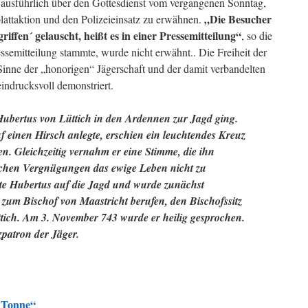
usführlich über den Gottesdienst vom vergangenen Sonntag,
„Die Besucher
lattaktion und den Polizeieinsatz zu erwähnen.
riffen´ gelauscht, heißt es in einer Pressemitteilung“
, so die
emitteilung stammte, wurde nicht erwähnt.. Die Freiheit der
inne der „honorigen“ Jägerschaft und der damit verbandelten
indrucksvoll demonstriert.
Hubertus von Lüttich in den Ardennen zur Jagd ging.
 einen Hirsch anlegte, erschien ein leuchtendes Kreuz
. Gleichzeitig vernahm er eine Stimme, die ihn
ichen Vergnügungen das ewige Leben nicht zu
ete Hubertus auf die Jagd und wurde zunächst
r zum Bischof von Maastricht berufen, den Bischofssitz
tich. Am 3. November 743 wurde er heilig gesprochen.
zpatron der Jäger.
e Tonne“