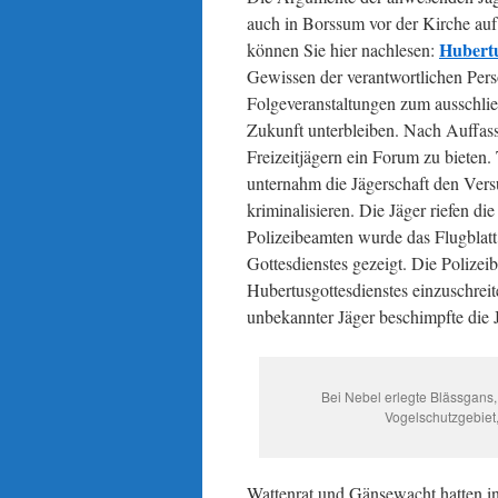
auch in Borssum vor der Kirche auf 
Hubert
können Sie hier nachlesen:
Gewissen der verantwortlichen Perso
Folgeveranstaltungen zum ausschlie
Zukunft unterbleiben. Nach Auffassu
Freizeitjägern ein Forum zu bieten. T
unternahm die Jägerschaft den Vers
kriminalisieren. Die Jäger riefen di
Polizeibeamten wurde das Flugblatt 
Gottesdienstes gezeigt. Die Polizei
Hubertusgottesdienstes einzuschrei
unbekannter Jäger beschimpfte die J
Bei Nebel erlegte Blässgans
Vogelschutzgebiet,
Wattenrat und Gänsewacht hatten in