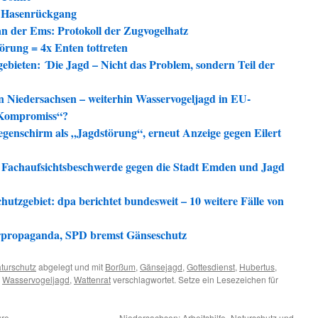
m Hasenrückgang
an der Ems: Protokoll der Zugvogelhatz
örung = 4x Enten tottreten
ebieten: ´Die Jagd – Nicht das Problem, sondern Teil der
 Niedersachsen – weiterhin Wasservogeljagd in EU-
r Kompromiss“?
genschirm als „Jagdstörung“, erneut Anzeige gegen Eilert
 Fachaufsichtsbeschwerde gegen die Stadt Emden und Jagd
utzgebiet: dpa berichtet bundesweit – 10 weitere Fälle von
erpropaganda, SPD bremst Gänseschutz
turschutz
abgelegt und mit
Borßum
,
Gänsejagd
,
Gottesdienst
,
Hubertus
,
,
Wasservogeljagd
,
Wattenrat
verschlagwortet. Setze ein Lesezeichen für
ure
Niedersachsen: Arbeitshilfe „Naturschutz und