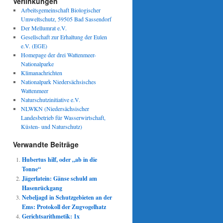
Verlinkungen
Arbeitsgemeinschaft Biologischer
Umweltschutz, 59505 Bad Sassendorf
Der Mellumrat e.V.
Gesellschaft zur Erhaltung der Eulen
e.V. (EGE)
Homepage der drei Wattenmeer-
Nationalparke
Klimanachrichten
Nationalpark Niedersächsisches
Wattenmeer
Naturschutzinitiative e.V.
NLWKN (Niedersächsischer
Landesbetrieb für Wasserwirtschaft,
Küsten- und Naturschutz)
Verwandte Beiträge
Hubertus hilf, oder „ab in die
Tonne“
Jägerlatein: Gänse schuld am
Hasenrückgang
Nebeljagd in Schutzgebieten an der
Ems: Protokoll der Zugvogelhatz
Gerichtsarithmetik: 1x