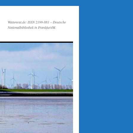
Wattenrat.de: ISSN 2199-881 – Deutsche
Nationalbibliothek in Frankfurt/M.