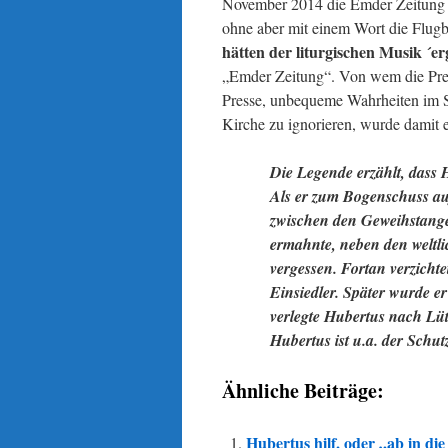
November 2014 die Emder Zeitung a
ohne aber mit einem Wort die Flugb
hätten der liturgischen Musik ´erg
„Emder Zeitung“. Von wem die Press
Presse, unbequeme Wahrheiten im S
Kirche zu ignorieren, wurde damit e
Die Legende erzählt, dass 
Als er zum Bogenschuss auf
zwischen den Geweihstangen
ermahnte, neben den weltl
vergessen. Fortan verzicht
Einsiedler. Später wurde e
verlegte Hubertus nach Lüt
Hubertus ist u.a. der Schut
Ähnliche Beiträge:
Hubertus hilf, oder „ab in di