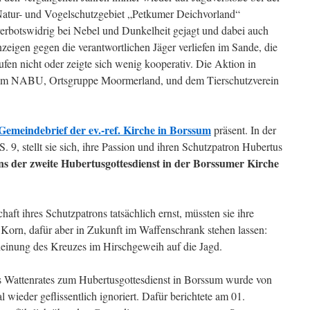
atur- und Vogelschutzgebiet „Petkumer Deichvorland“
rbotswidrig bei Nebel und Dunkelheit gejagt und dabei auch
nzeigen gegen die verantwortlichen Jäger verliefen im Sande, die
fen nicht oder zeigte sich wenig kooperativ. Die Aktion in
 vom NABU, Ortsgruppe Moormerland, und dem Tierschutzverein
Gemeindebrief der ev.-ref. Kirche in Borssum
präsent. In der
9, stellt sie sich, ihre Passion und ihren Schutzpatron Hubertus
s der zweite Hubertusgottesdienst in der Borssumer Kirche
ft ihres Schutzpatrons tatsächlich ernst, müssten sie ihre
 Korn, dafür aber in Zukunft im Waffenschrank stehen lassen:
heinung des Kreuzes im Hirschgeweih auf die Jagd.
s Wattenrates zum Hubertusgottesdienst in Borssum wurde von
 wieder geflissentlich ignoriert. Dafür berichtete am 01.