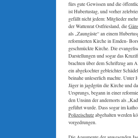
fürs gute Gewissen und die öffentl
ist Hubertustag, und vorher zelebri
gefällt nicht jedem: Mitglieder mehr
der Wattenrat Ostfriesland, die
Gän
als „Zaungäste“ an einem Hubertusg
reformierten Kirche in Emden- Bo
geschmückte Kirche. Die evangelisch
Darstellungen und sogar das Kruzifi
brachten über dem Schriftzug am
ein abgekochter gebleichter Schäde
beinahe unleserlich machte. Unter
Jäger in jagdgrün die Kirche und da
Ursprungs, begann in einer reformi
den Unsinn der andernorts als „Ka
geführt wurde. Dass sogar im kath
Polizeischutz
abgehalten werden könn
vorgedrungen.
Die Argumente der anwesenden Jagdk