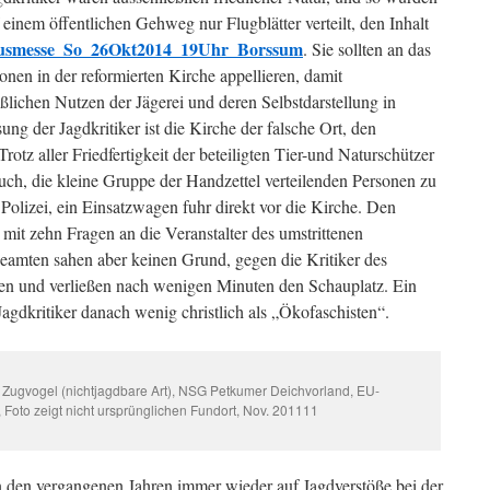
einem öffentlichen Gehweg nur Flugblätter verteilt, den Inhalt
usmesse_So_26Okt2014_19Uhr_Borssum
. Sie sollten an das
nen in der reformierten Kirche appellieren, damit
ßlichen Nutzen der Jägerei und deren Selbstdarstellung in
ng der Jagdkritiker ist die Kirche der falsche Ort, den
rotz aller Friedfertigkeit der beteiligten Tier-und Naturschützer
uch, die kleine Gruppe der Handzettel verteilenden Personen zu
e Polizei, ein Einsatzwagen fuhr direkt vor die Kirche. Den
mit zehn Fragen an die Veranstalter des umstrittenen
beamten sahen aber keinen Grund, gegen die Kritiker des
ten und verließen nach wenigen Minuten den Schauplatz. Ein
agdkritiker danach wenig christlich als „Ökofaschisten“.
, Zugvogel (nichtjagdbare Art), NSG Petkumer Deichvorland, EU-
 Foto zeigt nicht ursprünglichen Fundort, Nov. 201111
 den vergangenen Jahren immer wieder auf Jagdverstöße bei der