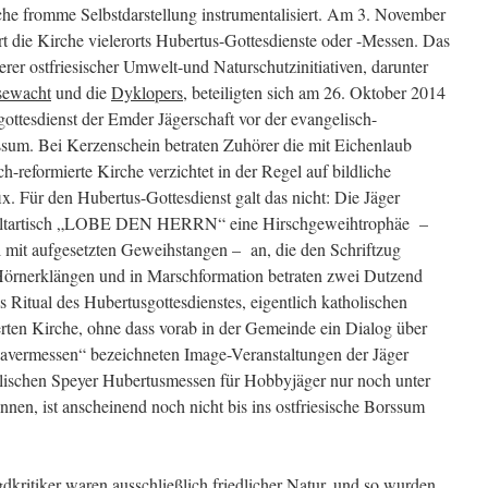
iche fromme Selbstdarstellung instrumentalisiert. Am 3. November
ert die Kirche vielerorts Hubertus-Gottesdienste oder -Messen. Das
erer ostfriesischer Umwelt-und Naturschutzinitiativen, darunter
sewacht
und die
Dyklopers
, beteiligten sich am 26. Oktober 2014
ottesdienst der Emder Jägerschaft vor der evangelisch-
rssum.
Bei Kerzenschein betraten Zuhörer die mit Eichenlaub
-reformierte Kirche verzichtet in der Regel auf bildliche
x. Für den Hubertus-Gottesdienst galt das nicht: Die Jäger
 Altartisch „LOBE DEN HERRN“ eine Hirschgeweihtrophäe –
l mit aufgesetzten Geweihstangen – an, die den Schriftzug
 Hörnerklängen und in Marschformation betraten zwei Dutzend
s Ritual des Hubertusgottesdienstes, eigentlich katholischen
erten Kirche, ohne dass vorab in der Gemeinde ein Dialog über
davermessen“ bezeichneten Image-Veranstaltungen der Jäger
olischen Speyer Hubertusmessen für Hobbyjäger nur noch unter
en, ist anscheinend noch nicht bis ins ostfriesische Borssum
ritiker waren ausschließlich friedlicher Natur, und so wurden