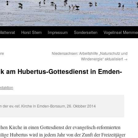
Wattenrat
Horst Stern
Impressum
Sonderseiten
Vogelinsel Memmer
ure
Niedersachsen: Arbeitshilfe „Naturschutz und
Windenergie“ aktualisiert
→
ik am Hubertus-Gottesdienst in Emden-
daktion
n der ev.-ref. Kirche in Emden-Borssum, 26. Oktober 2014
schen Kirche in einen Gottesdienst der evangelisch-reformierten
ge Hubertus wird in jedem Jahr von der Zunft der Freizeitjäger