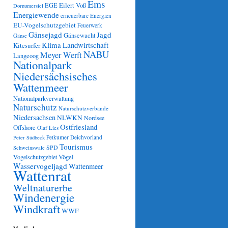
Ems
Eilert Voß
EGE
Dornumersiel
Energiewende
erneuerbare Energien
EU-Vogelschutzgebiet
Feuerwerk
Gänsejagd
Jagd
Gänsewacht
Gänse
Klima
Landwirtschaft
Kitesurfer
NABU
Meyer Werft
Langeoog
Nationalpark
Niedersächsisches
Wattenmeer
Nationalparkverwaltung
Naturschutz
Naturschutzverbände
Niedersachsen
NLWKN
Nordsee
Ostfriesland
Offshore
Olaf Lies
Petkumer Deichvorland
Peter Südbeck
Tourismus
SPD
Schweinswale
Vögel
Vogelschutzgebiet
Wasservogeljagd
Wattenmeer
Wattenrat
Weltnaturerbe
Windenergie
Windkraft
WWF