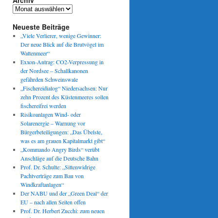
Archiv
Archiv
Neueste Beiträge
„Viele Verlierer, wenige Gewinner:
Der neue Blick auf die Brutvögel im
Wattenmeer“
Exxon-Antrag: CO2-Verpressung in
der Nordsee – Schallkanonen
gefährden Schweinswale
„Fischereidialog“ Niedersachsen: Nur
zehn Prozent des Küstenmeeres sollen
fischereifrei werden
Risikoanlagen Wind- oder
Solarenergie – Warnung vor
Bürgerbeteiligungen: „Das Übelste,
was es am grauen Kapitalmarkt gibt“
„Kommando Angry Birds“ verübt
Anschläge auf die Deutsche Bahn
Prof. Dr. Schulte: „Sittenwidrige
Pachtverträge zum Bau von
Windkraftanlagen“
Der NABU und der „Green Deal“ der
EU – nach allen Seiten offen
Prof. Dr. Herbert Zucchi: zum neuen