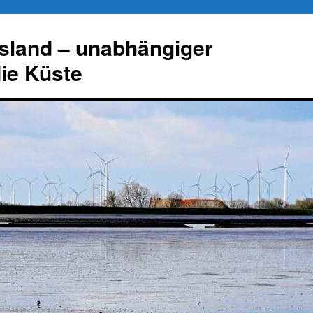
esland – unabhängiger
die Küste