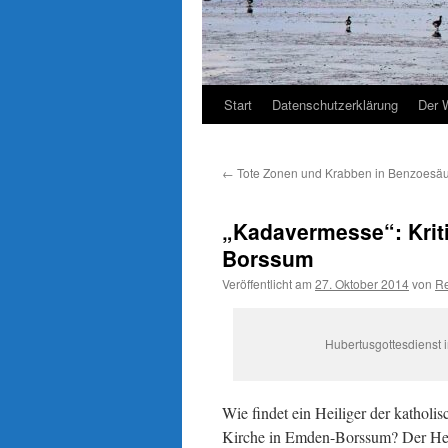
Start
Datenschutzerklärung
Der 
←
Tote Zonen und Krabben in Benzoesä
„Kadavermesse“: Krit
Borssum
Veröffentlicht am
27. Oktober 2014
von
Re
Hubertusgottesdienst i
Wie findet ein Heiliger der katholi
Kirche in Emden-Borssum? Der Heili