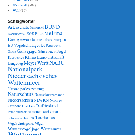
Windkraft
(502)
Wolf
(10)
Schlagwörter
BUND
Artenschutz
Bensersiel
Ems
Eilert Voß
EGE
Dornumersiel
Energiewende
erneuerbare Energien
EU-Vogelschutzgebiet
Feuerwerk
Gänsejagd
Jagd
Gänsewacht
Gänse
Klima
Landwirtschaft
Kitesurfer
NABU
Meyer Werft
Langeoog
Nationalpark
Niedersächsisches
Wattenmeer
Nationalparkverwaltung
Naturschutz
Naturschutzverbände
Niedersachsen
NLWKN
Nordsee
Ostfriesland
Offshore
Olaf Lies
Petkumer Deichvorland
Peter Südbeck
Tourismus
SPD
Schweinswale
Vögel
Vogelschutzgebiet
Wasservogeljagd
Wattenmeer
Wattenrat