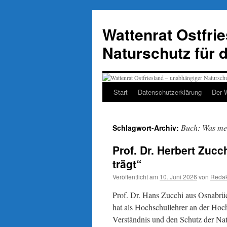
Zum
Inhalt
Wattenrat Ostfri
springen
Naturschutz für 
Start
Datenschutzerklärung
Der 
Buch: Was mei
Schlagwort-Archiv:
Prof. Dr. Herbert Zuc
trägt“
Veröffentlicht am
10. Juni 2026
von
Redak
Prof. Dr. Hans Zucchi aus Osnabrü
hat als Hochschullehrer an der Hoc
Verständnis und den Schutz der Nat