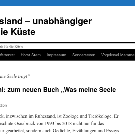
esland – unabhängiger
die Küste
Wattenrat
Horst Stern
Impressum
Sonderseiten
Vogelinsel Memmer
ne Seele trägt“
chi: zum neuen Buch „Was meine Seele
tion
ck, inzwischen im Ruhestand, ist Zoologe und Tierökologe. Er
hschule Osnabrück von 1993 bis 2018 nicht nur für das
ur gearbeitet, sondern auch Gedichte, Erzählungen und Essays