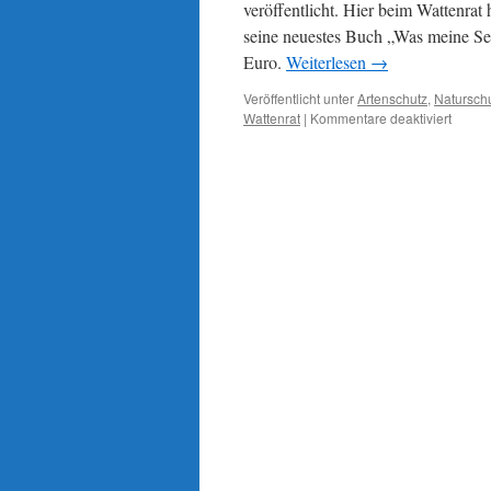
veröffentlicht. Hier beim Wattenrat
seine neuestes Buch „Was meine See
Euro.
Weiterlesen
→
Veröffentlicht unter
Artenschutz
,
Natursch
für
Wattenrat
|
Kommentare deaktiviert
Prof.
Dr.
Herber
Zucchi
zum
neuen
Buch
„Was
meine
Seele
trägt“