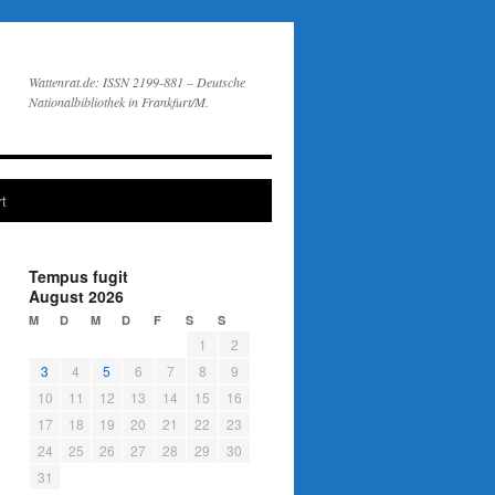
Wattenrat.de: ISSN 2199-881 – Deutsche
Nationalbibliothek in Frankfurt/M.
t
Tempus fugit
August 2026
M
D
M
D
F
S
S
1
2
3
4
5
6
7
8
9
10
11
12
13
14
15
16
17
18
19
20
21
22
23
24
25
26
27
28
29
30
31