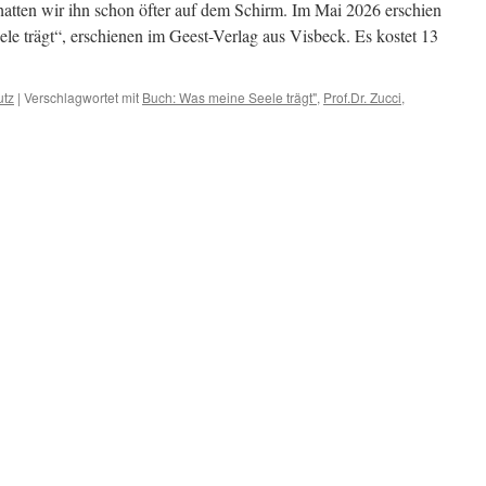
 hatten wir ihn schon öfter auf dem Schirm. Im Mai 2026 erschien
le trägt“, erschienen im Geest-Verlag aus Visbeck. Es kostet 13
utz
|
Verschlagwortet mit
Buch: Was meine Seele trägt"
,
Prof.Dr. Zucci
,
t
: