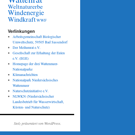
Weltnaturerbe
Windenergie
Windkraft
WWF
Verlinkungen
Arbeitsgemeinschaft Biologischer
Umweltschutz, 59505 Bad Sassendorf
Der Mellumrat e.V.
Gesellschaft zur Erhaltung der Eulen
e.V. (EGE)
Homepage der drei Wattenmeer-
Nationalparke
Klimanachrichten
Nationalpark Niedersächsisches
Wattenmeer
Naturschutzinitiative e.V.
NLWKN (Niedersächsischer
Landesbetrieb für Wasserwirtschaft,
Küsten- und Naturschutz)
Stolz präsentiert von WordPress.