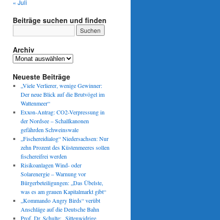
« Juli
Beiträge suchen und finden
Archiv
Archiv
Neueste Beiträge
„Viele Verlierer, wenige Gewinner:
Der neue Blick auf die Brutvögel im
Wattenmeer“
Exxon-Antrag: CO2-Verpressung in
der Nordsee – Schallkanonen
gefährden Schweinswale
„Fischereidialog“ Niedersachsen: Nur
zehn Prozent des Küstenmeeres sollen
fischereifrei werden
Risikoanlagen Wind- oder
Solarenergie – Warnung vor
Bürgerbeteiligungen: „Das Übelste,
was es am grauen Kapitalmarkt gibt“
„Kommando Angry Birds“ verübt
Anschläge auf die Deutsche Bahn
Prof. Dr. Schulte: „Sittenwidrige