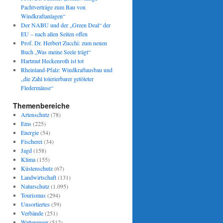
Pachtverträge zum Bau von
Windkraftanlagen“
Der NABU und der „Green Deal“ der
EU – nach allen Seiten offen
Prof. Dr. Herbert Zucchi: zum neuen
Buch „Was meine Seele trägt“
Hartmut Heckenroth ist tot
Rheinland-Pfalz: Windkraftausbau und
„die Zahl tolerierbarer getöteter
Fledermäuse“
Themenbereiche
Artenschutz
(78)
Ems
(225)
Energie
(54)
Fischerei
(34)
Jagd
(158)
Klima
(155)
Küstenschutz
(67)
Landwirtschaft
(131)
Naturschutz
(1.095)
Tourismus
(294)
Unsortiertes
(59)
Verbände
(251)
Wattenmeer
(512)