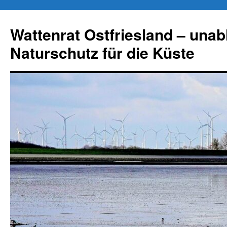
Zum
Inhalt
Wattenrat Ostfriesland – una
springen
Naturschutz für die Küste