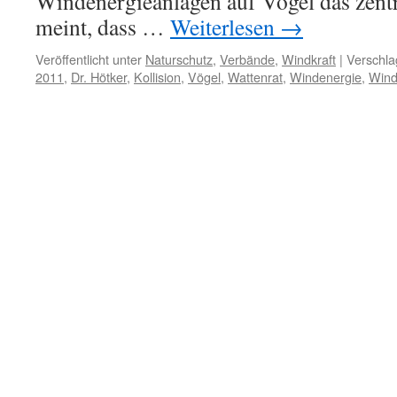
Windenergieanlagen auf Vögel das zent
meint, dass …
Weiterlesen
→
Veröffentlicht unter
Naturschutz
,
Verbände
,
Windkraft
|
Verschla
2011
,
Dr. Hötker
,
Kollision
,
Vögel
,
Wattenrat
,
Windenergie
,
Wind