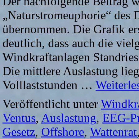
Der nachfolgende Beitrag 
„Naturstromeuphorie“ des D
übernommen. Die Grafik ers
deutlich, dass auch die vie
Windkraftanlagen Standries
Die mittlere Auslastung lieg
Volllaststunden …
Weiterl
Veröffentlicht unter
Windkr
Ventus
,
Auslastung
,
EEG-Pr
Gesetz
,
Offshore
,
Wattenrat