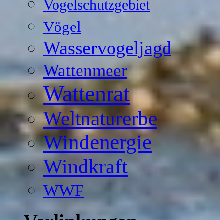
Vogelschutzgebiet
Vögel
Wasservogeljagd
Wattenmeer
Wattenrat
Weltnaturerbe
Windenergie
Windkraft
WWF