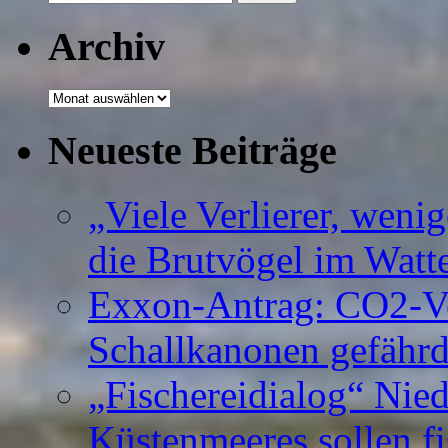
nach:
Archiv
Archiv
Neueste Beiträge
„Viele Verlierer, weni
die Brutvögel im Watt
Exxon-Antrag: CO2-Ve
Schallkanonen gefähr
„Fischereidialog“ Nie
Küstenmeeres sollen fi