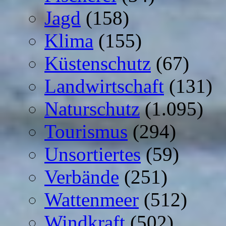
Jagd
(158)
Klima
(155)
Küstenschutz
(67)
Landwirtschaft
(131)
Naturschutz
(1.095)
Tourismus
(294)
Unsortiertes
(59)
Verbände
(251)
Wattenmeer
(512)
Windkraft
(502)