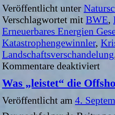
Veröffentlicht unter
Natursc
Verschlagwortet mit
BWE
,
Erneuerbares Energien Gese
Katastrophengewinnler
,
Kri
Landschaftsverschandelung
für
Kommentare deaktiviert
Windkraf
nach
Fukushim
Was „leistet“ die Offsh
Die
Katastro
machen
mobil
Veröffentlicht am
4. Septe