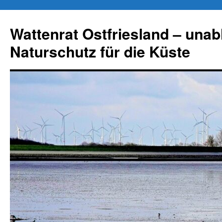
Zum
Inhalt
Wattenrat Ostfriesland – una
springen
Naturschutz für die Küste