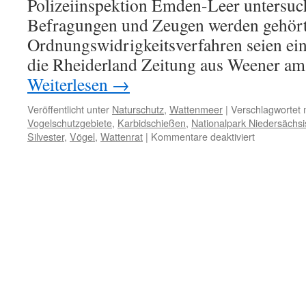
Polizeiinspektion Emden-Leer untersuch
Befragungen und Zeugen werden gehört
Ordnungswidrigkeitsverfahren seien eing
die Rheiderland Zeitung aus Weener am
Weiterlesen
→
Veröffentlicht unter
Naturschutz
,
Wattenmeer
|
Verschlagwortet 
Vogelschutzgebiete
,
Karbidschießen
,
Nationalpark Niedersächs
für
Silvester
,
Vögel
,
Wattenrat
|
Kommentare deaktiviert
Update:
Karbidschi
an
EU-
Vogelschut
bei
Pogum,
Polizei
ermittelt