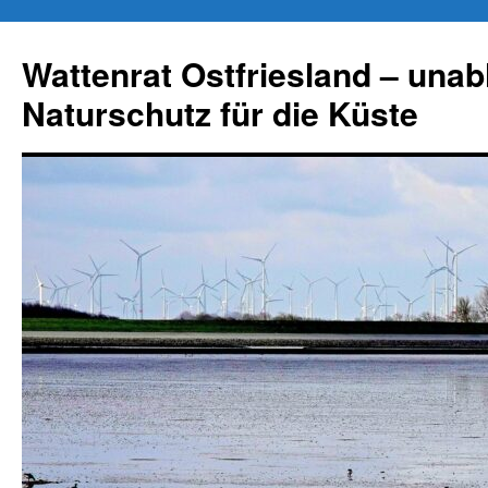
Zum
Inhalt
Wattenrat Ostfriesland – una
springen
Naturschutz für die Küste