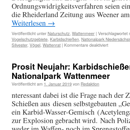
Ordnungswidrigkeitsverfahren seien eing
die Rheiderland Zeitung aus Weener am
Weiterlesen
→
Veröffentlicht unter
Naturschutz
,
Wattenmeer
|
Verschlagwortet 
Vogelschutzgebiete
,
Karbidschießen
,
Nationalpark Niedersächs
für
Silvester
,
Vögel
,
Wattenrat
|
Kommentare deaktiviert
Update:
Karbidschi
an
Prosit Neujahr: Karbidschieß
EU-
Nationalpark Wattenmeer
Vogelschut
bei
Veröffentlicht am
1. Januar 2019
von
Redaktion
Pogum,
Polizei
nteressant dabei ist die Frage nach der Z
ermittelt
Schießen aus diesen selbstgebauten „Ge
ein Karbid-Wasser-Gemisch (Acetyleng
zur Explosion gebracht wird. Nach Poli
weder im Waffen- noch im Sprengstoffge