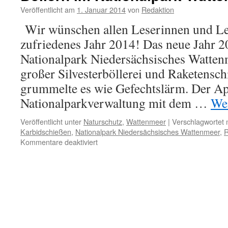
Veröffentlicht am
1. Januar 2014
von
Redaktion
Wir wünschen allen Leserinnen und Le
zufriedenes Jahr 2014! Das neue Jahr 
Nationalpark Niedersächsisches Watten
großer Silvesterböllerei und Raketensc
grummelte es wie Gefechtslärm. Der Ap
Nationalparkverwaltung mit dem …
Wei
Veröffentlicht unter
Naturschutz
,
Wattenmeer
|
Verschlagwortet 
Karbidschießen
,
Nationalpark Niedersächsisches Wattenmeer
,
R
für
Kommentare deaktiviert
Zum
Jahreswechsel:
auf
ein
Neues,
wieder
Böllern
im