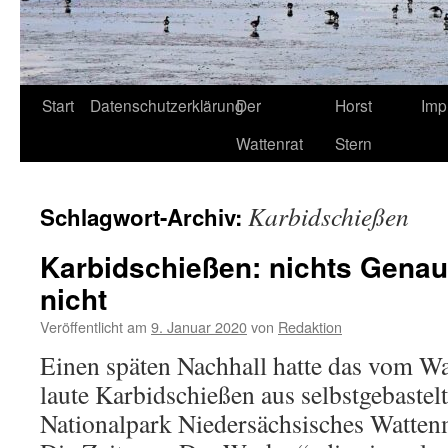
Start
Datenschutzerklärung
Der
Horst
Imp
Wattenrat
Stern
Karbidschießen
Schlagwort-Archiv:
Karbidschießen: nichts Gena
nicht
Veröffentlicht am
9. Januar 2020
von
Redaktion
Einen späten Nachhall hatte das vom Wa
laute Karbidschießen aus selbstgebaste
Nationalpark Niedersächsisches Wattenm