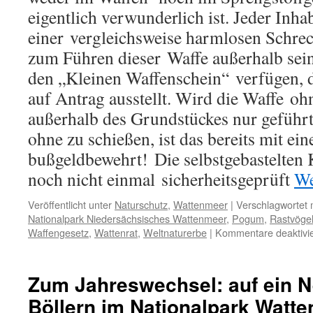
eigentlich verwunderlich ist. Jeder Inha
einer vergleichsweise harmlosen Schre
zum Führen dieser Waffe außerhalb sei
den „Kleinen Waffenschein“ verfügen, 
auf Antrag ausstellt. Wird die Waffe o
außerhalb des Grundstückes nur geführt,
ohne zu schießen, ist das bereits mit e
bußgeldbewehrt! Die selbstgebastelten
noch nicht einmal sicherheitsgeprüft
We
Veröffentlicht unter
Naturschutz
,
Wattenmeer
|
Verschlagwortet 
Nationalpark Niedersächsisches Wattenmeer
,
Pogum
,
Rastvöge
Waffengesetz
,
Wattenrat
,
Weltnaturerbe
|
Kommentare deaktivie
Zum Jahreswechsel: auf ein N
Böllern im Nationalpark Watt