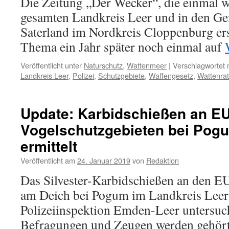
Die Zeitung „Der Wecker“, die einmal 
gesamten Landkreis Leer und in den G
Saterland im Nordkreis Cloppenburg ersc
Thema ein Jahr später noch einmal auf
Veröffentlicht unter
Naturschutz
,
Wattenmeer
|
Verschlagwortet 
Landkreis Leer
,
Polizei
,
Schutzgebiete
,
Waffengesetz
,
Wattenrat
Update: Karbidschießen an EU
Vogelschutzgebieten bei Pogu
ermittelt
Veröffentlicht am
24. Januar 2019
von
Redaktion
Das Silvester-Karbidschießen an den E
am Deich bei Pogum im Landkreis Leer 
Polizeiinspektion Emden-Leer untersuch
Befragungen und Zeugen werden gehört