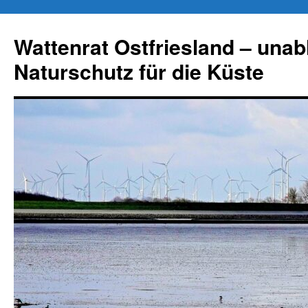
Zum
Inhalt
Wattenrat Ostfriesland – una
springen
Naturschutz für die Küste