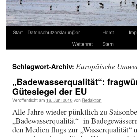
Start
Datenschutzerklärung
Der
Horst
Imp
Wattenrat
Stern
Europäische Umwel
Schlagwort-Archiv:
„Badewasserqualität“: fragwü
Gütesiegel der EU
Veröffentlicht am
16. Juni 2010
von
Redaktion
Alle Jahre wieder pünktlich zu Saisonb
„Badewasserqualität“ in Badegewässern
den Medien flugs zur „Wasserqualität“ 