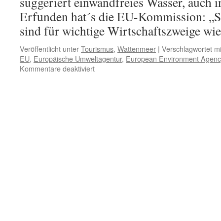
suggeriert einwandfreies Wasser, auch i
Erfunden hat´s die EU-Kommission: „
sind für wichtige Wirtschaftszweige w
Veröffentlicht unter
Tourismus
,
Wattenmeer
|
Verschlagwortet mi
EU
,
Europäische Umweltagentur
,
European Environment Agenc
für
Kommentare deaktiviert
„Badewasserqualität“:
fragwürdiges
Gütesiegel
der
EU