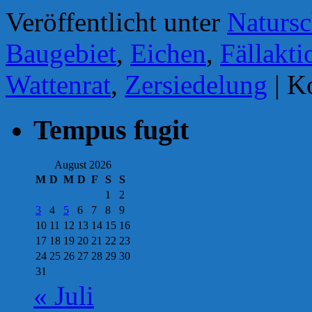
Veröffentlicht unter
Natursc
Baugebiet
,
Eichen
,
Fällakti
Wattenrat
,
Zersiedelung
|
Ko
Tempus fugit
August 2026
M
D
M
D
F
S
S
1
2
3
4
5
6
7
8
9
10
11
12
13
14
15
16
17
18
19
20
21
22
23
24
25
26
27
28
29
30
31
« Juli