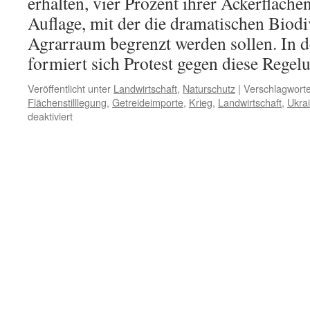
erhalten, vier Prozent ihrer Ackerflächen
Auflage, mit der die dramatischen Biodiv
Agrarraum begrenzt werden sollen. In d
formiert sich Protest gegen diese Regel
Veröffentlicht unter
Landwirtschaft
,
Naturschutz
|
Verschlagworte
Flächenstilllegung
,
Getreideimporte
,
Krieg
,
Landwirtschaft
,
Ukra
für
deaktiviert
Landwirtschaft:
„Von
Krieg,
Wahrheit
und
Moral“